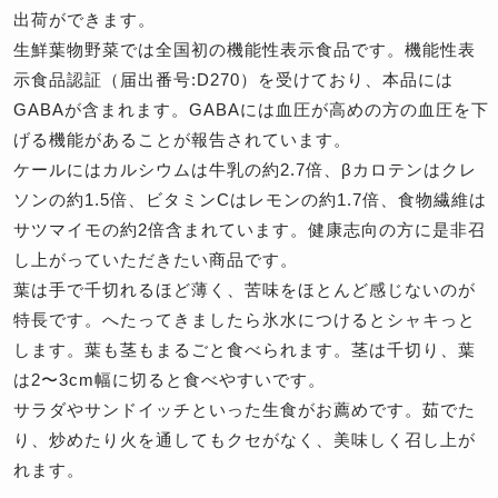
出荷ができます。
生鮮葉物野菜では全国初の機能性表示食品です。機能性表
示食品認証（届出番号:D270）を受けており、本品には
GABAが含まれます。GABAには血圧が高めの方の血圧を下
げる機能があることが報告されています。
ケールにはカルシウムは牛乳の約2.7倍、βカロテンはクレ
ソンの約1.5倍、ビタミンCはレモンの約1.7倍、食物繊維は
サツマイモの約2倍含まれています。健康志向の方に是非召
し上がっていただきたい商品です。
葉は手で千切れるほど薄く、苦味をほとんど感じないのが
特長です。へたってきましたら氷水につけるとシャキっと
します。葉も茎もまるごと食べられます。茎は千切り、葉
は2〜3cm幅に切ると食べやすいです。
サラダやサンドイッチといった生食がお薦めです。茹でた
り、炒めたり火を通してもクセがなく、美味しく召し上が
れます。