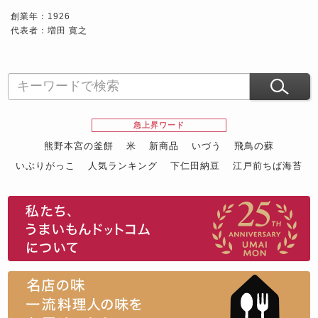
創業年：1926
代表者：増田 寛之
急上昇ワード
熊野本宮の釜餅
米
新商品
いづう
飛鳥の蘇
いぶりがっこ
人気ランキング
下仁田納豆
江戸前ちば海苔
スイーツ
ウニ
田舎庵の鰻
鮪
グルメギフトカタログ
名店の味