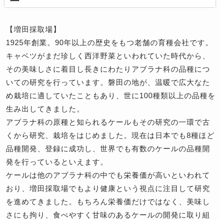
【増田採取場】
1925年創業。90年以上の歴史をもつ老舗の育種会社です。
キャベツがまだ珍しく西洋野菜といわれていた時代から、
その美味しさに着目し長きにわたりアブラナ科の品種につ
いての研究を行っています。磐田の地が、温暖で広大なた
め栽培に適していたこともあり、世に100種類以上の品種を
生み出してきました。
アブラナ科の原種と知られるケールもその研究の一環で古
くから研究、栽培をはじめました。現在は日本でも8種ほど
品種開発、登録に成功し、世界でも有数のケールの品種開
発を行っているといえます。
ケールは他のアブラナ科の中でも栄養価が高いといわれて
おり、増田採取場でもより健康という視点に注目して研究
を進めてきました。もちろん栄養価だけではなく、美味し
さにも拘り、食べやすく甘味のあるケールの開発に取り組