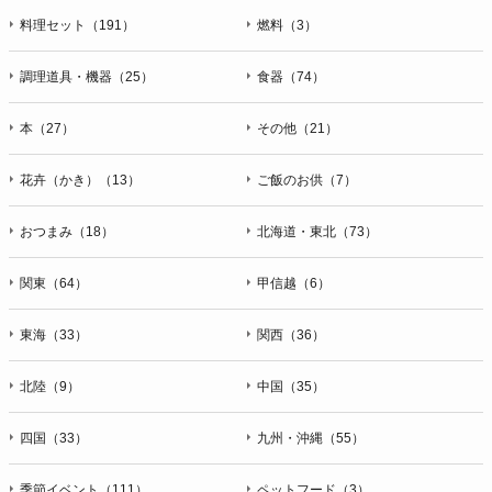
料理セット（191）
燃料（3）
調理道具・機器（25）
食器（74）
本（27）
その他（21）
花卉（かき）（13）
ご飯のお供（7）
おつまみ（18）
北海道・東北（73）
関東（64）
甲信越（6）
東海（33）
関西（36）
北陸（9）
中国（35）
四国（33）
九州・沖縄（55）
季節イベント（111）
ペットフード（3）