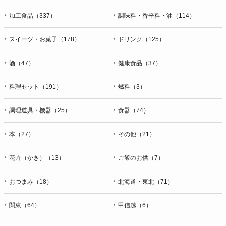
加工食品（337）
調味料・香辛料・油（114）
スイーツ・お菓子（178）
ドリンク（125）
酒（47）
健康食品（37）
料理セット（191）
燃料（3）
調理道具・機器（25）
食器（74）
本（27）
その他（21）
花卉（かき）（13）
ご飯のお供（7）
おつまみ（18）
北海道・東北（71）
関東（64）
甲信越（6）