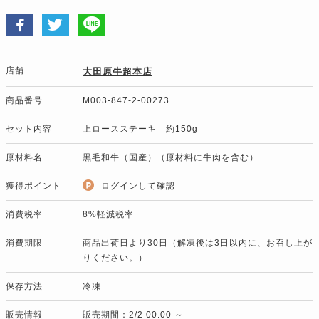
店舗
大田原牛超本店
商品番号
M003-847-2-00273
セット内容
上ロースステーキ 約150g
原材料名
黒毛和牛（国産）（原材料に牛肉を含む）
獲得ポイント
ログインして確認
消費税率
8%軽減税率
消費期限
商品出荷日より30日（解凍後は3日以内に、お召し上が
りください。）
保存方法
冷凍
販売情報
販売期間：2/2 00:00 ～