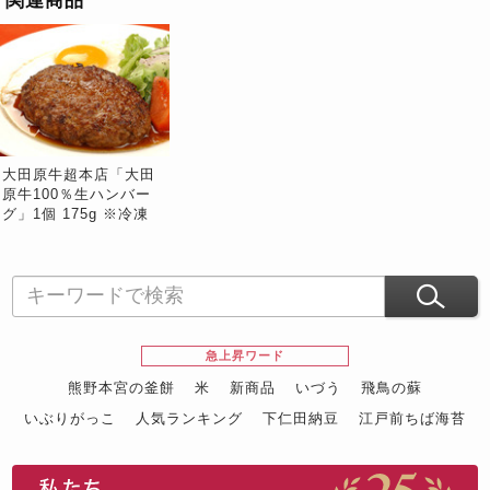
大田原牛超本店「大田
原牛100％生ハンバー
グ」1個 175g ※冷凍
急上昇ワード
熊野本宮の釜餅
米
新商品
いづう
飛鳥の蘇
いぶりがっこ
人気ランキング
下仁田納豆
江戸前ちば海苔
スイーツ
ウニ
田舎庵の鰻
鮪
グルメギフトカタログ
名店の味