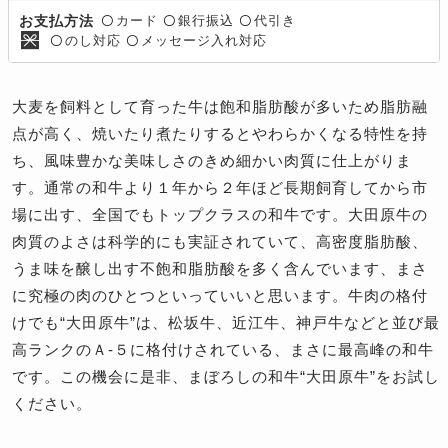
カード
銀行振込
代引き
お支払方法
〇
〇
〇
のし対応
メッセージ入れ対応
〇
〇
大麦を飼料として育った牛は飽和脂肪酸が多いため脂肪融
点が高く、焼いたり煮たりするとやわらかくなる特性を持
ち、風味豊かな美味しさのきめ細かい肉質に仕上がりま
す。通常の和牛より１年から２年ほど長期飼育してから市
場に出す、全国でもトップクラスの和牛です。大田原牛の
肉質のよさは科学的にも実証されていて、高密度脂肪酸、
うま味を醸し出す不飽和脂肪酸を多く含んでいます、まさ
に究極の肉のひとつといっていいと思います。牛肉の格付
けでも“大田原牛”は、松坂牛、近江牛、神戸牛などと並び最
高ランクのＡ-５に格付けされている、まさに最高峰の和牛
です。この機会に是非、まぼろしの和牛“大田原牛”をお試し
ください。