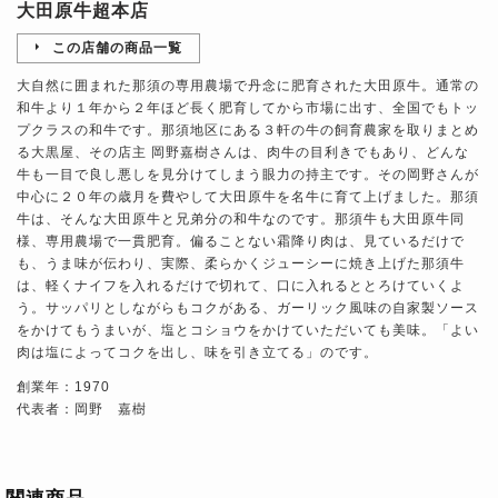
大田原牛超本店
この店舗の商品一覧
大自然に囲まれた那須の専用農場で丹念に肥育された大田原牛。通常の
和牛より１年から２年ほど長く肥育してから市場に出す、全国でもトッ
プクラスの和牛です。那須地区にある３軒の牛の飼育農家を取りまとめ
る大黒屋、その店主 岡野嘉樹さんは、肉牛の目利きでもあり、どんな
牛も一目で良し悪しを見分けてしまう眼力の持主です。その岡野さんが
中心に２０年の歳月を費やして大田原牛を名牛に育て上げました。那須
牛は、そんな大田原牛と兄弟分の和牛なのです。那須牛も大田原牛同
様、専用農場で一貫肥育。偏ることない霜降り肉は、見ているだけで
も、うま味が伝わり、実際、柔らかくジューシーに焼き上げた那須牛
は、軽くナイフを入れるだけで切れて、口に入れるととろけていくよ
う。サッパリとしながらもコクがある、ガーリック風味の自家製ソース
をかけてもうまいが、塩とコショウをかけていただいても美味。「よい
肉は塩によってコクを出し、味を引き立てる」のです。
創業年：1970
代表者：岡野 嘉樹
関連商品