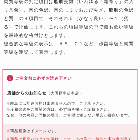
肉質等級の判定項目は脂肪交雑（いわゆる「霜降り」の入
り具合）、肉の色沢、肉のしまりおよびキメ、脂肪の色沢
と質、の４項目で、それぞれ５（かなり良い）〜１（劣
る）で評価します。これらの項目等級の中で最も低い等級
を最終的な格付けとします。
総合的な等級の表示は、Ａ５、Ｃ１など、歩留等級と肉質
等級を連記して表示します。
ご注文前に必ずお読み下さい
店舗からのお知らせ
（大田原牛超本店）
※離島には配達お届け出来ませんので、ご了承下さい。
※冷蔵発送をご希望の方は、必ず備考欄へご記載下さい。
なお、他の商品と同梱の場合、ご希望に添えない場合が御座います。
※
商品画像はイメージです。
※商品は真空パックでお届けします。その為に一時的に多少色が黒く