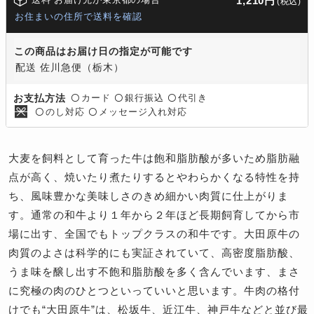
1,210円
(税込)
お住まいの住所で送料を確認
この商品はお届け日の指定が可能です
配送 佐川急便（栃木）
カード
銀行振込
代引き
お支払方法
〇
〇
〇
のし対応
メッセージ入れ対応
〇
〇
大麦を飼料として育った牛は飽和脂肪酸が多いため脂肪融
点が高く、焼いたり煮たりするとやわらかくなる特性を持
ち、風味豊かな美味しさのきめ細かい肉質に仕上がりま
す。通常の和牛より１年から２年ほど長期飼育してから市
場に出す、全国でもトップクラスの和牛です。大田原牛の
肉質のよさは科学的にも実証されていて、高密度脂肪酸、
うま味を醸し出す不飽和脂肪酸を多く含んでいます、まさ
に究極の肉のひとつといっていいと思います。牛肉の格付
けでも“大田原牛”は、松坂牛、近江牛、神戸牛などと並び最