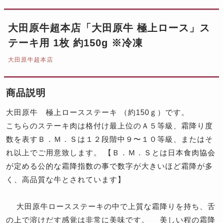
大田原牛超本店「大田原牛 極上ロース」ス
テーキ用 1枚 約150g ※冷凍
大田原牛超本店
商品説明
大田原牛 極上ロースステーキ （約150ｇ）です。
こちらのステーキ肉は格付け最上位のＡ５等級、霜降り度
数を表すＢ．Ｍ．Ｓは１２段階中９〜１０等級、またはそ
れ以上でご用意致します。 【Ｂ．Ｍ．Ｓとは日本食肉協会
が定める公的な霜降指数の事で数字が大きいほど霜降が多
く、高品質な牛とされています】
大田原牛ロースステーキの中で上質な霜降りを持ち、舌
の上で溶けだす感覚は非常に美味です。 美しい程の霜降