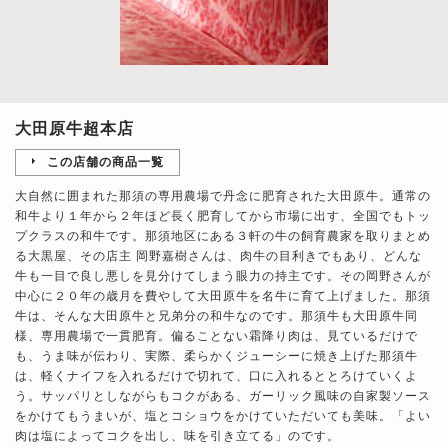
大田原牛超本店
この店舗の商品一覧
大自然に囲まれた那須の専用農場で丹念に肥育された大田原牛。通常の
和牛より１年から２年ほど長く肥育してから市場に出す、全国でもトッ
プクラスの和牛です。那須地区にある３軒の牛の飼育農家を取りまとめ
る大黒屋、その店主 岡野嘉樹さんは、肉牛の目利きでもあり、どんな
牛も一目で良し悪しを見分けてしまう眼力の持主です。その岡野さんが
中心に２０年の歳月を費やして大田原牛を名牛に育て上げました。那須
牛は、そんな大田原牛と兄弟分の和牛なのです。那須牛も大田原牛同
様、専用農場で一貫肥育。偏ることない霜降り肉は、見ているだけで
も、うま味が伝わり、実際、柔らかくジューシーに焼き上げた那須牛
は、軽くナイフを入れるだけで切れて、口に入れるととろけていくよ
う。サッパリとしながらもコクがある、ガーリック風味の自家製ソース
をかけてもうまいが、塩とコショウをかけていただいても美味。「よい
肉は塩によってコクを出し、味を引き立てる」のです。