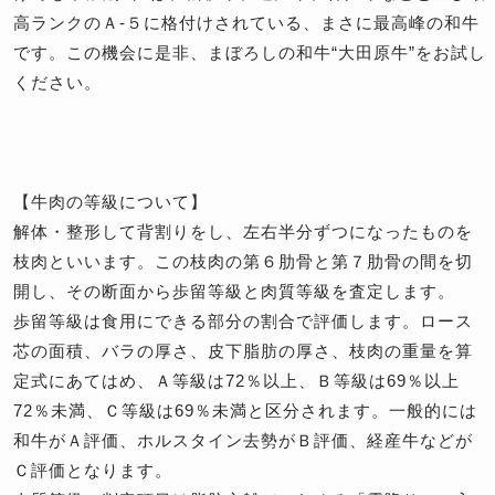
高ランクのＡ-５に格付けされている、まさに最高峰の和牛
です。この機会に是非、まぼろしの和牛“大田原牛”をお試し
ください。
【牛肉の等級について】
解体・整形して背割りをし、左右半分ずつになったものを
枝肉といいます。この枝肉の第６肋骨と第７肋骨の間を切
開し、その断面から歩留等級と肉質等級を査定します。
歩留等級は食用にできる部分の割合で評価します。ロース
芯の面積、バラの厚さ、皮下脂肪の厚さ、枝肉の重量を算
定式にあてはめ、Ａ等級は72％以上、Ｂ等級は69％以上
72％未満、Ｃ等級は69％未満と区分されます。一般的には
和牛がＡ評価、ホルスタイン去勢がＢ評価、経産牛などが
Ｃ評価となります。