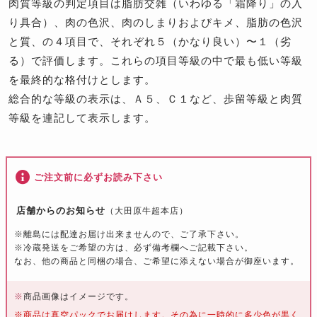
肉質等級の判定項目は脂肪交雑（いわゆる「霜降り」の入
り具合）、肉の色沢、肉のしまりおよびキメ、脂肪の色沢
と質、の４項目で、それぞれ５（かなり良い）〜１（劣
る）で評価します。これらの項目等級の中で最も低い等級
を最終的な格付けとします。
総合的な等級の表示は、Ａ５、Ｃ１など、歩留等級と肉質
等級を連記して表示します。
ご注文前に必ずお読み下さい
店舗からのお知らせ
（大田原牛超本店）
※離島には配達お届け出来ませんので、ご了承下さい。
※冷蔵発送をご希望の方は、必ず備考欄へご記載下さい。
なお、他の商品と同梱の場合、ご希望に添えない場合が御座います。
※
商品画像はイメージです。
※商品は真空パックでお届けします。その為に一時的に多少色が黒く