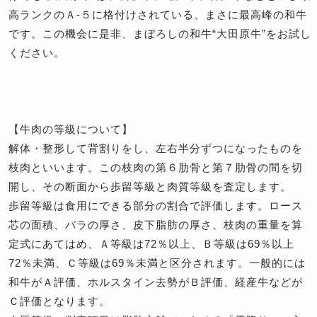
高ランクのＡ-５に格付けされている、まさに最高峰の和牛
です。この機会に是非、まぼろしの和牛“大田原牛”をお試し
ください。
【牛肉の等級について】
解体・整形して背割りをし、左右半分ずつになったものを
枝肉といいます。この枝肉の第６肋骨と第７肋骨の間を切
開し、その断面から歩留等級と肉質等級を査定します。
歩留等級は食用にできる部分の割合で評価します。ロース
芯の面積、バラの厚さ、皮下脂肪の厚さ、枝肉の重量を算
定式にあてはめ、Ａ等級は72％以上、Ｂ等級は69％以上
72％未満、Ｃ等級は69％未満と区分されます。一般的には
和牛がＡ評価、ホルスタイン去勢がＢ評価、経産牛などが
Ｃ評価となります。