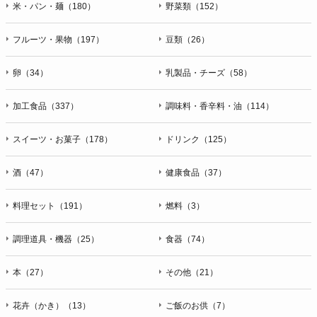
米・パン・麺（180）
野菜類（152）
フルーツ・果物（197）
豆類（26）
卵（34）
乳製品・チーズ（58）
加工食品（337）
調味料・香辛料・油（114）
スイーツ・お菓子（178）
ドリンク（125）
酒（47）
健康食品（37）
料理セット（191）
燃料（3）
調理道具・機器（25）
食器（74）
本（27）
その他（21）
花卉（かき）（13）
ご飯のお供（7）