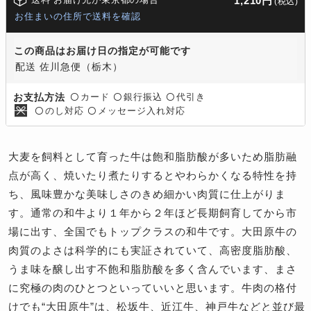
1,210円
(税込)
お住まいの住所で送料を確認
この商品はお届け日の指定が可能です
配送 佐川急便（栃木）
カード
銀行振込
代引き
お支払方法
〇
〇
〇
のし対応
メッセージ入れ対応
〇
〇
大麦を飼料として育った牛は飽和脂肪酸が多いため脂肪融
点が高く、焼いたり煮たりするとやわらかくなる特性を持
ち、風味豊かな美味しさのきめ細かい肉質に仕上がりま
す。通常の和牛より１年から２年ほど長期飼育してから市
場に出す、全国でもトップクラスの和牛です。大田原牛の
肉質のよさは科学的にも実証されていて、高密度脂肪酸、
うま味を醸し出す不飽和脂肪酸を多く含んでいます、まさ
に究極の肉のひとつといっていいと思います。牛肉の格付
けでも“大田原牛”は、松坂牛、近江牛、神戸牛などと並び最