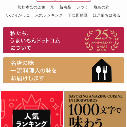
熊野本宮の釜餅
米
新商品
いづう
飛鳥の蘇
いぶりがっこ
人気ランキング
下仁田納豆
江戸前ちば海苔
スイーツ
ウニ
田舎庵の鰻
鮪
グルメギフトカタログ
名店の味