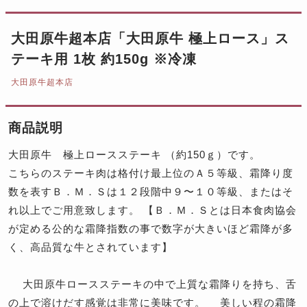
大田原牛超本店「大田原牛 極上ロース」ス
テーキ用 1枚 約150g ※冷凍
大田原牛超本店
商品説明
大田原牛 極上ロースステーキ （約150ｇ）です。
こちらのステーキ肉は格付け最上位のＡ５等級、霜降り度
数を表すＢ．Ｍ．Ｓは１２段階中９〜１０等級、またはそ
れ以上でご用意致します。 【Ｂ．Ｍ．Ｓとは日本食肉協会
が定める公的な霜降指数の事で数字が大きいほど霜降が多
く、高品質な牛とされています】
大田原牛ロースステーキの中で上質な霜降りを持ち、舌
の上で溶けだす感覚は非常に美味です。 美しい程の霜降