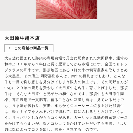
大田原牛超本店
この店舗の商品一覧
大自然に囲まれた那須の専用農場で丹念に肥育された大田原牛。通常の
和牛より１年から２年ほど長く肥育してから市場に出す、全国でもトッ
プクラスの和牛です。那須地区にある３軒の牛の飼育農家を取りまとめ
る大黒屋、その店主 岡野嘉樹さんは、肉牛の目利きでもあり、どんな
牛も一目で良し悪しを見分けてしまう眼力の持主です。その岡野さんが
中心に２０年の歳月を費やして大田原牛を名牛に育て上げました。那須
牛は、そんな大田原牛と兄弟分の和牛なのです。那須牛も大田原牛同
様、専用農場で一貫肥育。偏ることない霜降り肉は、見ているだけで
も、うま味が伝わり、実際、柔らかくジューシーに焼き上げた那須牛
は、軽くナイフを入れるだけで切れて、口に入れるととろけていくよ
う。サッパリとしながらもコクがある、ガーリック風味の自家製ソース
をかけてもうまいが、塩とコショウをかけていただいても美味。「よい
肉は塩によってコクを出し、味を引き立てる」のです。