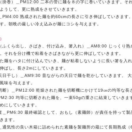
（掛巻）＿
PM12:00 二本の管に麺を８の字に巻いていきます。
ようして、更に熟成をさせていきます。
＿
PM4:00 熟成された麺を約60cmの長さに引き伸ばしていきま
す。朝晩の厳しい冷え込みが麺にコシを与えます。
）
（ふくら出し、さばき、付け込み、箸入れ）
＿AM8:00 じっく
。それを分け機で粘着をさばきながら更に伸ばしていきます。
た麺をハタに付け込んでいき、麺が粘着しないように長い箸を入
伸ばし、長さ2mにしていきます。
天日干し）＿
AM9:30 昔ながらの天日で麺を乾かしていきます。
風味を与えます。
切断）＿
PM12:00 乾燥された麺を切断機にかけて19㎝の均等な
PM2:30 均等に切断された麺を、一束50gの重さに結束していき
めにしていきます。
査＿
PM6:30 最終確認として、おもし（素麺師）が責任を持って
きます。
＿
通気性の良い木箱に詰められた素麺を製麺所の蔵にて長期熟成（