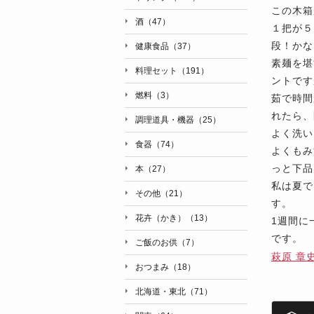
この木箱
酒（47）
１把が５
段！かな
健康食品（37）
素麺を堪
料理セット（191）
ントです
燃料（3）
茹で時間
れたら、
調理道具・機器（25）
よく洗い
食器（74）
よくもみ
っと下品
本（27）
私は夏で
その他（21）
す。
花卉（かき）（13）
1週間に
です。
ご飯のお供（7）
萩原 章
おつまみ（18）
北海道・東北（71）