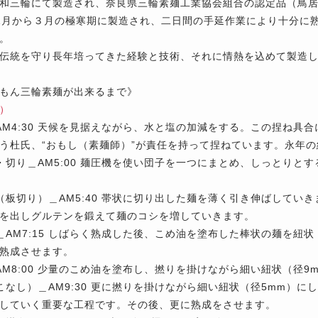
和三輪にて製造され、奈良県三輪素麺工業協会組合の認定品（鳥
1月から３月の極寒期に製造され、二日間の手延作業により十分に
。
伝統を守り長年培ってきた経験と技術、それに情熱を込めて製造
もん三輪素麺が出来るまで》
）
AM4:30 天候を見据えながら、水と塩の加減をする。この捏ね具
う杜氏、“おもし（素麺師）”が責任を持って捏ねています。永年
・切り＿
AM5:00 麺圧機を使い団子を一つにまとめ、しっとりと
（板切り）＿
AM5:40 帯状に切り出した麺を薄く引き伸ばしてい
を出しグルテンを鍛えて麺のコシを増していきます。
＿
AM7:15 しばらく熟成した後、こめ油を塗布した棒状の麺を紐
熟成させます。
AM8:00 少量のこめ油を塗布し、撚りを掛けながら細い紐状（径
こなし）＿
AM9:30 更に撚りを掛けながら細い紐状（径5mm）
していく重要な工程です。その後、更に熟成をさせます。