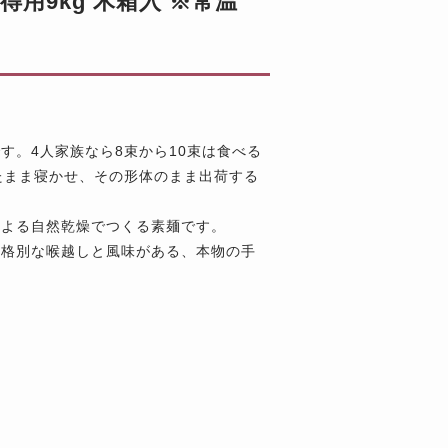
用9kg 木箱入 ※常温
す。4人家族なら8束から10束は食べる
たまま寝かせ、その形体のまま出荷する
による自然乾燥でつくる素麺です。
、格別な喉越しと風味がある、本物の手