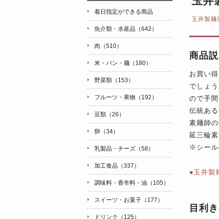
玉井
着日指定ができる商品
玉井製麺
魚介類・水産品（642）
肉（510）
商品説
米・パン・麺（180）
お買い得
野菜類（153）
でしょう
フルーツ・果物（192）
ので手間
伝統ある
豆類（26）
素麺師の
卵（34）
延三輪素
※シール
乳製品・チーズ（58）
加工食品（337）
●玉井製
調味料・香辛料・油（105）
スイーツ・お菓子（177）
目利き
ドリンク（125）