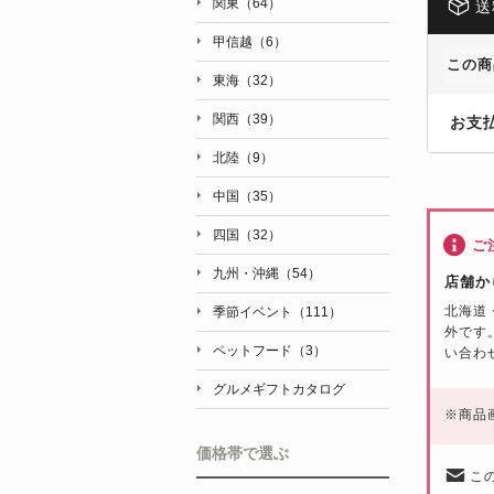
関東（64）
送
甲信越（6）
この商
東海（32）
関西（39）
お支
北陸（9）
中国（35）
四国（32）
ご
九州・沖縄（54）
店舗か
北海道
季節イベント（111）
外です
ペットフード（3）
い合わ
グルメギフトカタログ
※
商品
価格帯で選ぶ
こ