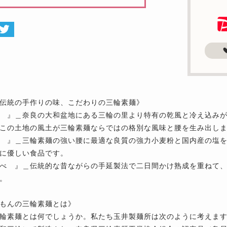
伝統の手作りの味、こだわりの三輪素麺》
 』＿奈良の大和盆地にある三輪の里より特有の乾風と冷え込みが
この土地の風土が三輪素麺ならではの格別な風味と腰を生み出し
 』＿三輪素麺の強い腰に最適な良質の強力小麦粉と国内産の塩
に優しい食品です。
べ 』＿伝統的な昔ながらの手延製法で二日間かけ熟成を重ねて
。
もんの三輪素麺とは》
輪素麺とは何でしょうか。私たち玉井製麺所は次のように考えま