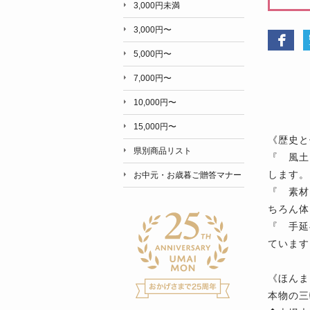
3,000円未満
3,000円〜
5,000円〜
7,000円〜
10,000円〜
15,000円〜
《歴史と
県別商品リスト
『 風土
します。
お中元・お歳暮ご贈答マナー
『 素材
ちろん体
『 手延
ています
《ほんま
本物の三