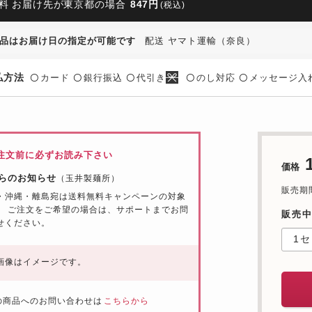
料 お届け先が東京都の場合
847円
(税込)
品はお届け日の指定が可能です
配送 ヤマト運輸（奈良）
払方法
カード
銀行振込
代引き
のし対応
メッセージ入
〇
〇
〇
〇
〇
注文前に必ずお読み下さい
価格
らのお知らせ
（玉井製麺所）
販売期間：
・沖縄・離島宛は送料無料キャンペーンの対象
。 ご注文をご希望の場合は、サポートまでお問
販売
せください。
画像はイメージです。
の商品へのお問い合わせは
こちらから