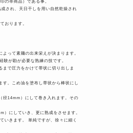
居印の帯商品）である事。
熟成され、天日干しを用い自然乾燥され
しております。
合によって素麺の出来栄えが決まります。
の経験が勘が必要な熟練の技です。
するまで圧力をかけて帯状に切り出しま
きます。こめ油を塗布し帯状から棒状にし
状（径14mm）にして巻き入れます。その
9mm）にしていき、更に熟成をさせます。
にしていきます。 単純ですが、徐々に細く