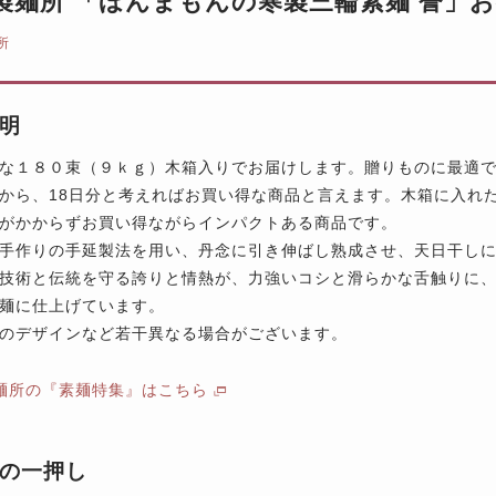
製麺所 「ほんまもんの寒製三輪素麺 誉」お得
所
明
な１８０束（９ｋｇ）木箱入りでお届けします。贈りものに最適で
から、18日分と考えればお買い得な商品と言えます。木箱に入れ
がかからずお買い得ながらインパクトある商品です。
手作りの手延製法を用い、丹念に引き伸ばし熟成させ、天日干し
技術と伝統を守る誇りと情熱が、力強いコシと滑らかな舌触りに
麺に仕上げています。
のデザインなど若干異なる場合がございます。
麺所の『素麺特集』はこちら
の一押し