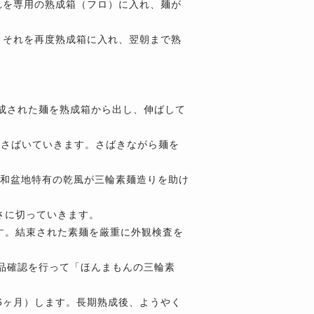
それを専用の熟成箱（フロ）に入れ、麺が
す。それを再度熟成箱に入れ、翌朝まで熟
り熟成された麺を熟成箱から出し、伸ばして
れさばいていきます。さばきながら麺を
 大和盆地特有の乾風が三輪素麺造りを助け
長さに切っていきます。
ます。結束された素麺を厳重に外観検査を
製品確認を行って「ほんまもんの三輪素
6ヶ月）します。長期熟成後、ようやく