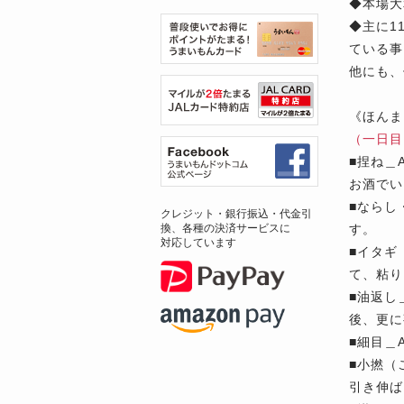
◆本場大
◆主に1
ている事
他にも、
《ほんま
（一日目
■
捏ね＿
お酒でい
■
ならし
クレジット・銀行振込・代金引
す。
換、各種の決済サービスに
対応しています
■
イタギ
て、粘り
■
油返し
後、更に
■
細目＿
■
小撚（
引き伸ば