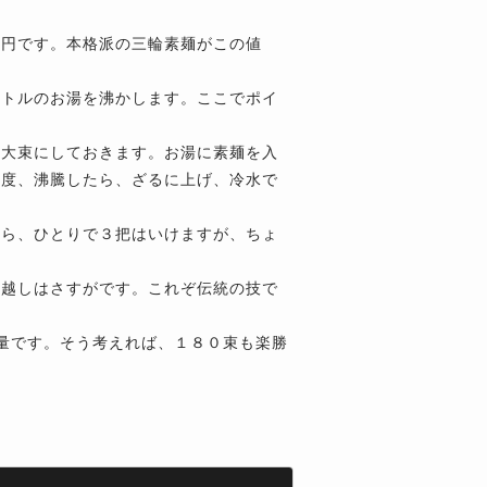
６円です。本格派の三輪素麺がこの値
ットルのお湯を沸かします。ここでポイ
の大束にしておきます。お湯に素麺を入
一度、沸騰したら、ざるに上げ、冷水で
たら、ひとりで３把はいけますが、ちょ
喉越しはさすがです。これぞ伝統の技で
量です。そう考えれば、１８０束も楽勝