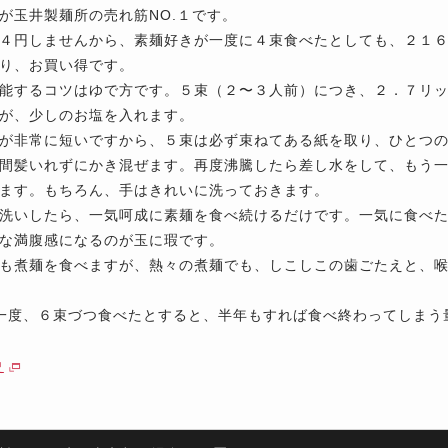
が玉井製麺所の売れ筋NO.１です。
４円しませんから、素麺好きが一度に４束食べたとしても、２１
り、お買い得です。
能するコツはゆで方です。５束（２〜３人前）につき、２．７リ
が、少しのお塩を入れます。
が非常に短いですから、５束は必ず束ねてある紙を取り、ひとつ
間髪いれずにかき混ぜます。再度沸騰したら差し水をして、もう
ます。もちろん、手はきれいに洗っておきます。
洗いしたら、一気呵成に素麺を食べ続けるだけです。一気に食べ
な満腹感になるのが玉に瑕です。
も煮麺を食べますが、熱々の煮麺でも、しこしこの歯ごたえと、
一度、６束づつ食べたとすると、半年もすれば食べ終わってしまう
史