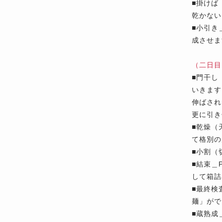
■
掛けば
乾かない
■
小引き
成させま
（二日目
■
門干し
いきます
伸ばされ
更に引き
■
乾燥（
て格別の
■
小割（
■
結束＿
して箱詰
■
最終検
麺」がで
■
蔵熟成