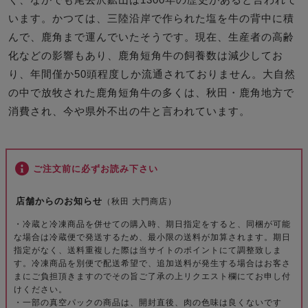
います。かつては、三陸沿岸で作られた塩を牛の背中に積
んで、鹿角まで運んでいたそうです。現在、生産者の高齢
化などの影響もあり、鹿角短角牛の飼養数は減少してお
り、年間僅か50頭程度しか流通されておりません。大自然
の中で放牧された鹿角短角牛の多くは、秋田・鹿角地方で
消費され、今や県外不出の牛と言われています。
ご注文前に必ずお読み下さい
店舗からのお知らせ
（秋田 大門商店）
・冷蔵と冷凍商品を併せての購入時、期日指定をすると、同梱が可能
な場合は冷蔵便で発送するため、最小限の送料が加算されます。期日
指定がなく、送料重複した際は当サイトのポイントにて調整致しま
す。冷凍商品を別便で配送希望で、追加送料が発生する場合はお客さ
まにご負担頂きますのでその旨ご了承の上リクエスト欄にてお申し付
けください。
・一部の真空パックの商品は、開封直後、肉の色味は良くないです