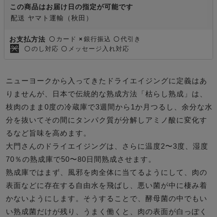
この商品はお届け日の指定が可能です
配送 ヤマト運輸（秋田）
カード
銀行振込
代引き
お支払方法
〇
×
〇
のし対応
メッセージ入れ対応
〇
〇
ニューヨークから入ってきたドライエイジングに定義はあ
りませんが、日本で伝統的な熟成方法「枯らし熟成」は、
枝肉のまま0度の冷蔵庫で3週間から1か月つるし、余分な水
分を抜いてその間にタンパク質が分解しアミノ酸に変化す
るなど旨味を高めます。
大門さんのドライエイジングは、さらに温度2〜3度、湿度
70％の熟成庫で50〜80日間熟成させます。
熟成庫ではまず、風邪を肉全体に当てるようにして、肉の
表面などに存在する自由水を飛ばし、悪い菌が中に棲み着
かないようにします。そうすることで、酵母菌の中でもい
い熟成菌だけが残り、うまく働くと、肉の表面が白っぽく