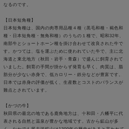
なるのです。
【日本短角種】
日本短角種は、国内の肉専用品種４種（黒毛和種・褐色和
種・日本短角種・無角和種）のうちの１種で、昭和32年、
南部牛とショートホーン種を掛け合わせて改良された牛で
す。かつては、塩を運ぶために使われていた牛で、主に北
海道と東北地方（秋田・岩手・青森）で盛んに飼育されて
いました。飼育の手間が掛からず発育も早く、肉質は、脂
肪分が少ない赤身で、低カロリー・鉄分などが豊富です。
日本では赤身の評価が低く、生産数とコストのバランスが
難点とされています。
【かづの牛】
秋田県の最北の地である鹿角地方は、十和田・八幡平に代
表される自然と温泉が豊かな地域です。古から鉱山が多
く、なかでも尾去沢鉱山は1300年の歴史があると言われて