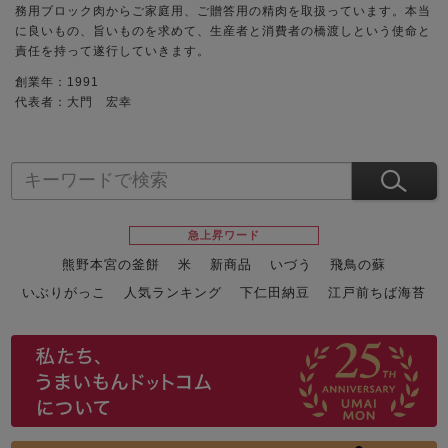
務用ブロック肉からご家庭用、ご贈答用の精肉を取扱っています。本当
に良いもの、旨いものを求めて、生産者と消費者の橋渡しという使命と
責任を持って遂行していきます。
創業年：1991
代表者：大門 宏幸
急上昇ワード
熊野本宮の釜餅
米
新商品
いづう
飛鳥の蘇
いぶりがっこ
人気ランキング
下仁田納豆
江戸前ちば海苔
スイーツ
ウニ
田舎庵の鰻
鮪
グルメギフトカタログ
名店の味