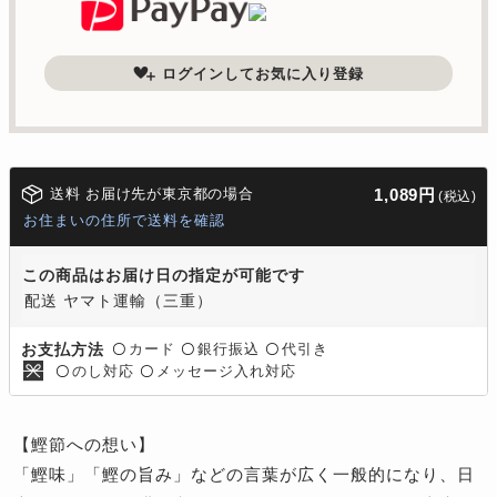
ログインしてお気に入り登録
送料 お届け先が東京都の場合
1,089円
(税込)
お住まいの住所で送料を確認
この商品はお届け日の指定が可能です
配送 ヤマト運輸（三重）
カード
銀行振込
代引き
お支払方法
〇
〇
〇
のし対応
メッセージ入れ対応
〇
〇
【鰹節への想い】
「鰹味」「鰹の旨み」などの言葉が広く一般的になり、日