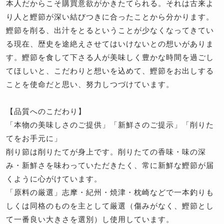
本人だからこそ購買意欲がかきたてられる。それは古来よ
り人と鰹節が深い結びつきに合ったことから分かります。
鰹節を削る、出汁をとるということが少なくなってきてい
る現在、歴史を途絶えさせてはいけないとの想いがありま
す。鰹節を食して下さる人が美味しく豊かな時間を過ごし
てほしいと、こだわりと想いを込めて、鰹節をお出しする
ことを使命だと思い、努力しつづけています。
【品質へのこだわり】
「本物の美味しさのご提供」「新鮮さのご提示」「削りた
てをお手元に」
削り節は削りたてが身上です。削りたての香味・味の深
み・新鮮さを味わっていただきたく、常に新鮮な鰹節が届
くように心がけています。
「原料の厳選」志摩・紀州・焼津・枕崎などで一本釣りも
しくは同格のものを主として厳選（傷みがなく、鰹節とし
て一番良い大きさを選別）し使用しています。