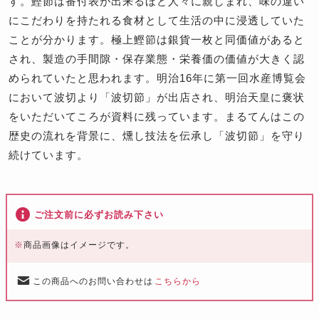
す。鰹節は番付表が出来るほど人々に親しまれ、味の違い
にこだわりを持たれる食材として生活の中に浸透していた
ことが分かります。極上鰹節は銀貨一枚と同価値があると
され、製造の手間隙・保存業態・栄養価の価値が大きく認
められていたと思われます。明治16年に第一回水産博覧会
において波切より「波切節」が出店され、明治天皇に褒状
をいただいてころが資料に残っています。まるてんはこの
歴史の流れを背景に、燻し技法を伝承し「波切節」を守り
続けています。
ご注文前に必ずお読み下さい
※
商品画像はイメージです。
この商品へのお問い合わせは
こちらから