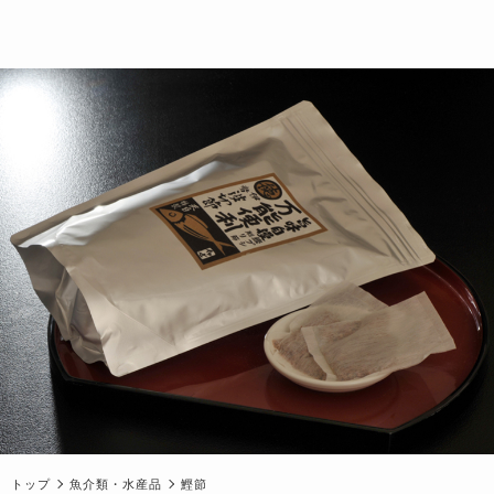
トップ
魚介類・水産品
鰹節