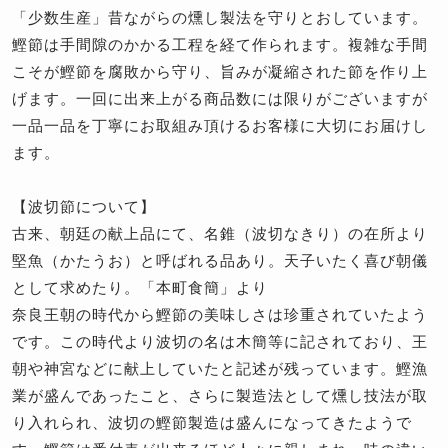
「少数生産」昔ながらの燻し製法を守りとおしています。
鰹節は手間隙のかかる工程を経て作られます。複雑な手間
こそが鰹節を腐敗から守り、旨みが凝縮された節を作り上
げます。一回に出来上がる商品数には限りがございますが
一品一品を丁寧にお取組み頂けるお客様に大切にお届けし
ます。
【波切節について】
古来、朝廷の献上品にて、名錐（波切なきり）の在所より
堅魚（かたうお）と呼ばれる品あり。天子いたく喜び朝儀
として求めたり。「本町食簡」より
奈良王朝の時代から鰹節の美味しさは珍重されていたよう
です。この時代より波切の名は木簡等に記されており、王
朝や神宮などに献上していたと記述が残っています。鰹漁
業が盛んであったこと、さらに製造法として燻し技法が取
り入れられ、波切の鰹節製造は盛んになってきたようで