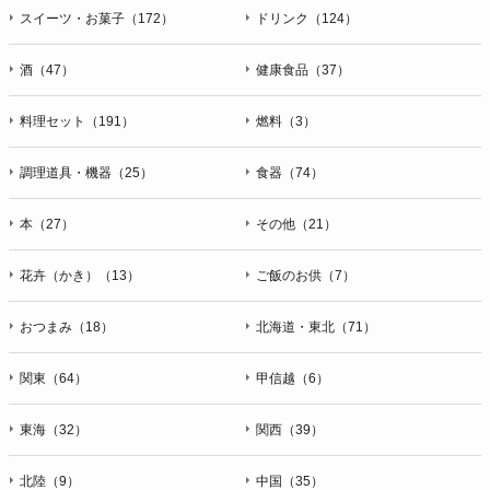
スイーツ・お菓子（172）
ドリンク（124）
酒（47）
健康食品（37）
料理セット（191）
燃料（3）
調理道具・機器（25）
食器（74）
本（27）
その他（21）
花卉（かき）（13）
ご飯のお供（7）
おつまみ（18）
北海道・東北（71）
関東（64）
甲信越（6）
東海（32）
関西（39）
北陸（9）
中国（35）