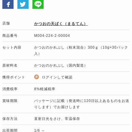
店舗
かつおの天ぱく（まるてん）
商品番号
M004-224-2-00004
セット内容
かつおのかれぶし（粉末混合）300ｇ（10g×30パック
入）
原材料名
かつおのかれぶし（国内製造）
獲得ポイント
ログインして確認
消費税率
8%軽減税率
賞味期限
パッケージに記載（発送時に120日以上あるものをお送
りします）でお届けします
保存方法
直射日光をさけ、常温保存
出荷期間
1/6 ～