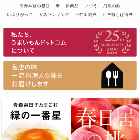
熊野本宮の釜餅
米
新商品
いづう
飛鳥の蘇
いぶりがっこ
人気ランキング
下仁田納豆
江戸前ちば海苔
スイーツ
ウニ
田舎庵の鰻
鮪
グルメギフトカタログ
名店の味