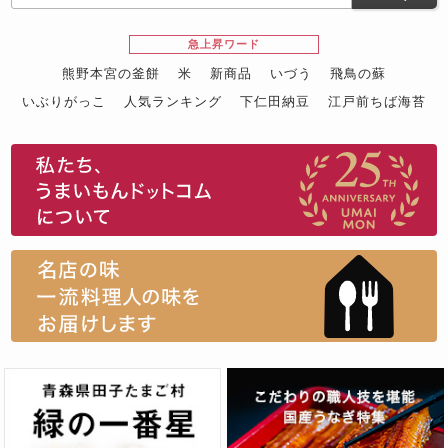
急上昇ワード
熊野本宮の釜餅
米
新商品
いづう
飛鳥の蘇
いぶりがっこ
人気ランキング
下仁田納豆
江戸前ちば海苔
スイーツ
ウニ
田舎庵の鰻
鮪
グルメギフトカタログ
名店の味