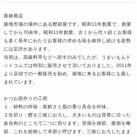
尾林商店
築地市場の場外にある鰹節屋です。昭和11年創業で、創業
してから70余年。昭和11年創業、古くから代々続くお客様
も多く長年にわたりお客様の求める味を維持し続ける姿勢
には定評があります。
当初は、高級料亭などへ卸すのみでしたが、うまいもんド
ットコムでは特別に販売させて頂いておりました。2011年
より店頭での一般販売を始め、築地に来るお客様にも親し
まれています。
かつお節作りの工程
１．材料の吟味：新鮮さと脂の乗り具合を吟味。
２生切り：鰹を三枚におろし、大きいものは背骨に沿った
血合肉のところで二つに切ります。背側を雄節、腹側を雌
節、これを総称して本節と呼びます。三枚におろしたまま