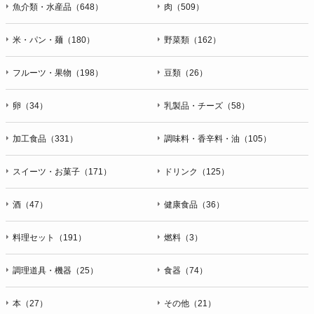
魚介類・水産品（648）
肉（509）
米・パン・麺（180）
野菜類（162）
フルーツ・果物（198）
豆類（26）
卵（34）
乳製品・チーズ（58）
加工食品（331）
調味料・香辛料・油（105）
スイーツ・お菓子（171）
ドリンク（125）
酒（47）
健康食品（36）
料理セット（191）
燃料（3）
調理道具・機器（25）
食器（74）
本（27）
その他（21）