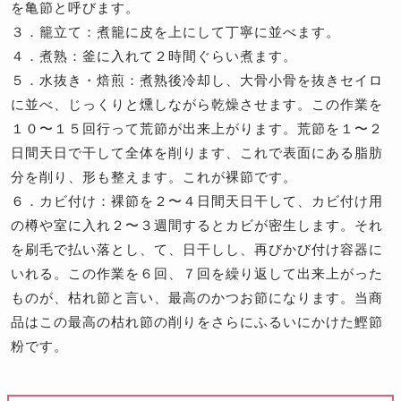
を亀節と呼びます。
３．籠立て：煮籠に皮を上にして丁寧に並べます。
４．煮熟：釜に入れて２時間ぐらい煮ます。
５．水抜き・焙煎：煮熟後冷却し、大骨小骨を抜きセイロ
に並べ、じっくりと燻しながら乾燥させます。この作業を
１０〜１５回行って荒節が出来上がります。荒節を１〜２
日間天日で干して全体を削ります、これで表面にある脂肪
分を削り、形も整えます。これが裸節です。
６．カビ付け：裸節を２〜４日間天日干して、カビ付け用
の樽や室に入れ２〜３週間するとカビが密生します。それ
を刷毛で払い落とし、て、日干しし、再びかび付け容器に
いれる。この作業を６回、７回を繰り返して出来上がった
ものが、枯れ節と言い、最高のかつお節になります。当商
品はこの最高の枯れ節の削りをさらにふるいにかけた鰹節
粉です。