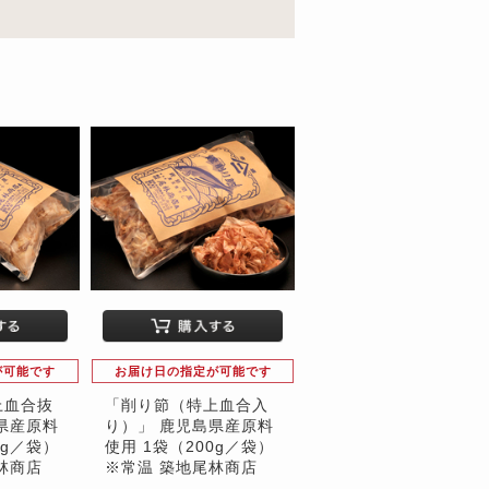
が可能です
お届け日の指定が可能です
上血合抜
「削り節（特上血合入
県産原料
り）」 鹿児島県産原料
0g／袋）
使用 1袋（200g／袋）
林商店
※常温 築地尾林商店