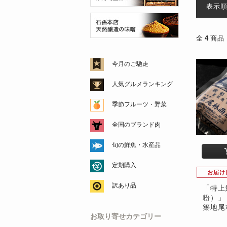
表示
全
4
商品
今月のご馳走
人気グルメランキング
季節フルーツ・野菜
全国のブランド肉
旬の鮮魚・水産品
定期購入
お届け
訳あり品
「特上
粉）」 
築地尾
お取り寄せカテゴリー