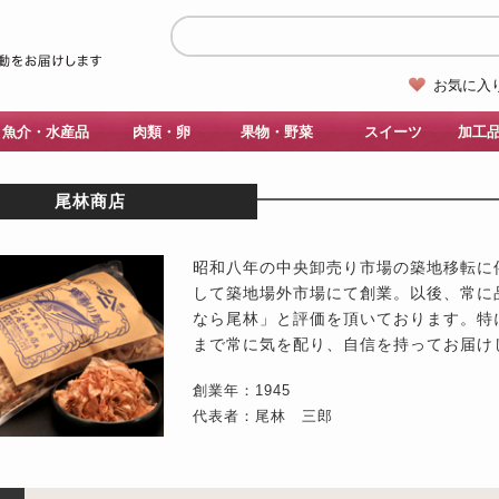
お気に入
魚介・水産品
肉類・卵
果物・野菜
スイーツ
加工
尾林商店
昭和八年の中央卸売り市場の築地移転に
して築地場外市場にて創業。以後、常に
なら尾林」と評価を頂いております。特
まで常に気を配り、自信を持ってお届け
創業年：1945
代表者：尾林 三郎