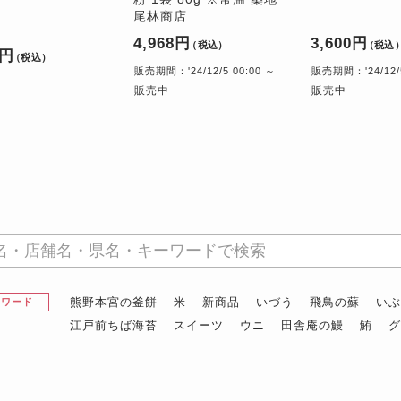
尾林商店
4,968円
3,600円
（税込）
（税込
0円
（税込）
販売期間：'24/12/5 00:00 ～
販売期間：'24/12/5
販売中
販売中
熊野本宮の釜餅
米
新商品
いづう
飛鳥の蘇
い
昇ワード
江戸前ちば海苔
スイーツ
ウニ
田舎庵の鰻
鮪