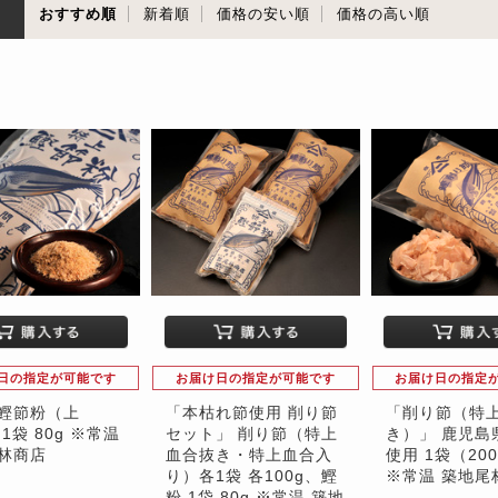
順
おすすめ順
新着順
価格の安い順
価格の高い順
日の指定が可能です
お届け日の指定が可能です
お届け日の指定
鰹節粉（上
「本枯れ節使用 削り節
「削り節（特
1袋 80g ※常温
セット」 削り節（特上
き）」 鹿児島
林商店
血合抜き・特上血合入
使用 1袋（20
り）各1袋 各100g、鰹
※常温 築地尾
粉 1袋 80g ※常温 築地