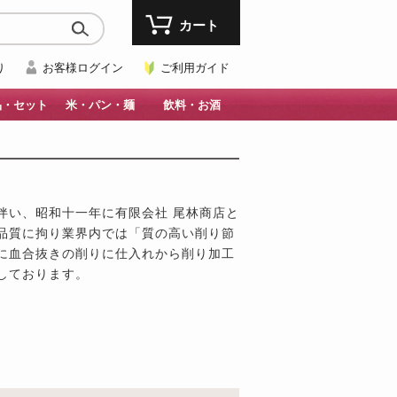
カート
り
お客様ログイン
ご利用ガイド
品・セット
米・パン・麺
飲料・お酒
伴い、昭和十一年に有限会社 尾林商店と
品質に拘り業界内では「質の高い削り節
に血合抜きの削りに仕入れから削り加工
しております。