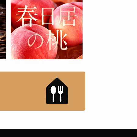
もんドットコム」について
「名店の味」TVメディアで