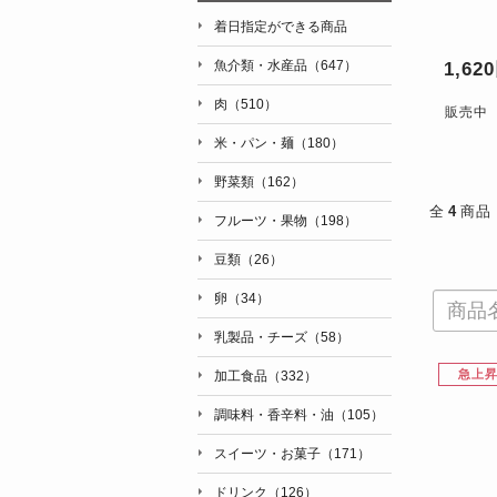
着日指定ができる商品
魚介類・水産品（647）
1,62
肉（510）
販売中
米・パン・麺（180）
野菜類（162）
全
4
商品
フルーツ・果物（198）
豆類（26）
卵（34）
乳製品・チーズ（58）
急上
加工食品（332）
調味料・香辛料・油（105）
スイーツ・お菓子（171）
ドリンク（126）