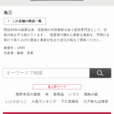
魚三
この店舗の商品一覧
明治38年の創業以来、琵琶湖の天然素材を扱う直売専門店として、伝
統の味を守り続けています。 琵琶湖で獲れた新鮮な素材を、手間ひま
掛けて造り上げた醤油と素材が生きた近江の味をご賞味ください。
創業年：1905
代表者：藤林 英孝
急上昇ワード
熊野本宮の釜餅
米
新商品
いづう
飛鳥の蘇
いぶりがっこ
人気ランキング
下仁田納豆
江戸前ちば海苔
スイーツ
ウニ
田舎庵の鰻
鮪
グルメギフトカタログ