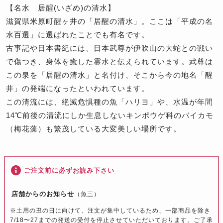
【名水 居醒(いざめ)の清水】
滋賀県米原町醒ヶ井の「居醒の清水」。ここは「平成の名
水百選」に選ばれたことでも有名です。
古事記や日本書紀には、日本武尊が伊吹山の大蛇との戦い
で傷つき、身体を癒した霊水と伝えられています。武尊は
この泉を「居醒の清水」と名付け、そこから今の地名「醒
井」の発端になったといわれています。
この清流には、絶滅危惧種の魚「ハリヨ」や、水温が年間
14℃前後の清流にしか生息しないキンポウゲ科のバイカモ
（梅花藻）も繁茂している大変美しい場所です。
ご注文前に必ずお読み下さい
店舗からのお知らせ
（魚三）
※土用の丑の日に向けて、注文が集中しているため、一部商品を除き
7/18〜27までの発送の受付を停止させていただいております。ご了承