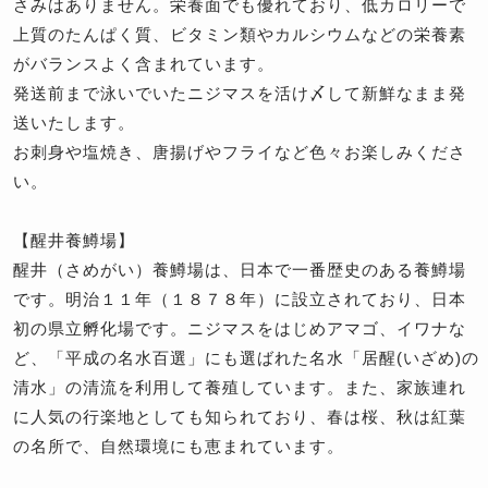
さみはありません。栄養面でも優れており、低カロリーで
上質のたんぱく質、ビタミン類やカルシウムなどの栄養素
がバランスよく含まれています。
発送前まで泳いでいたニジマスを活け〆して新鮮なまま発
送いたします。
お刺身や塩焼き、唐揚げやフライなど色々お楽しみくださ
い。
【醒井養鱒場】
醒井（さめがい）養鱒場は、日本で一番歴史のある養鱒場
です。明治１１年（１８７８年）に設立されており、日本
初の県立孵化場です。ニジマスをはじめアマゴ、イワナな
ど、「平成の名水百選」にも選ばれた
名水「居醒(いざめ)の
清水」
の清流を利用して養殖しています。また、家族連れ
に人気の行楽地としても知られており、春は桜、秋は紅葉
の名所で、自然環境にも恵まれています。