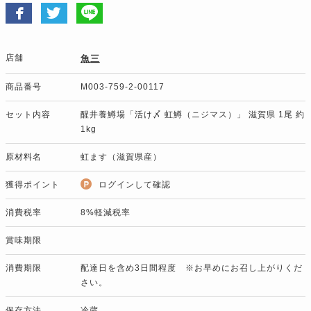
店舗
魚三
商品番号
M003-759-2-00117
セット内容
醒井養鱒場「活け〆 虹鱒（ニジマス）」 滋賀県 1尾 約
1kg
原材料名
虹ます（滋賀県産）
獲得ポイント
ログインして確認
消費税率
8%軽減税率
賞味期限
消費期限
配達日を含め3日間程度 ※お早めにお召し上がりくだ
さい。
保存方法
冷蔵