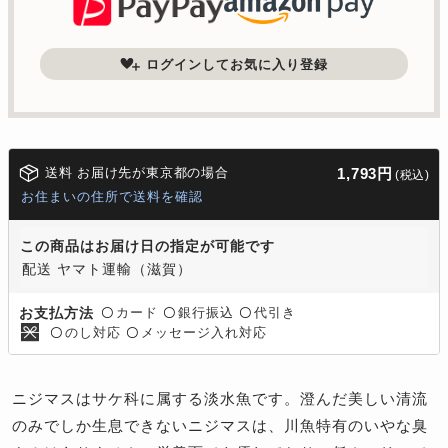
ログインしてお気に入り登録
送料 お届け先が東京都の場合
1,793円
(税込)
お住まいの住所で送料を確認
この商品はお届け日の指定が可能です
配送 ヤマト運輸（滋賀）
カード
銀行振込
代引き
お支払方法
〇
〇
〇
のし対応
メッセージ入れ対応
〇
〇
ニジマスはサケ科に属する淡水魚です。澄んだ美しい清流
のみでしか生息できないニジマスは、川魚特有のいやな臭