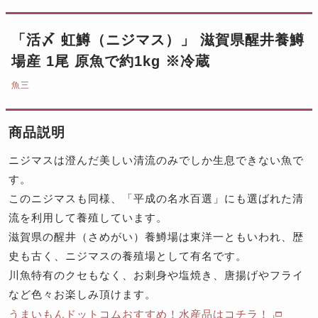
「活〆 虹鱒（ニジマス）」 滋賀県醒井養鱒
場産 1尾 原魚で約1kg ※冷蔵
魚三
商品説明
ニジマスは澄んだ美しい清流のみでしか生息できない魚で
す。
このニジマスも同様、「平成の名水百選」にも選ばれた清
流を利用して養殖しています。
滋賀県の醒井（さめがい）養鱒場は東洋一ともいわれ、歴
史も古く、ニジマスの養殖場として有名です。
川魚特有のクセもなく、お刺身や塩焼き、唐揚げやフライ
など色々お楽しみ頂けます。
うまいもんドットコムおすすめ！水産品はコチラ！