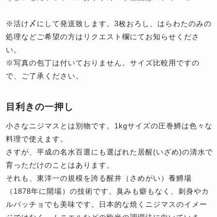
※
活け〆にして発送致します。3枚おろし、はらわたのみの
処理などご希望の方はリクエスト欄にてお知らせくださ
い。
※
写真の包丁は付いておりません。サイズ比較用ですの
で、ご了承ください。
目利きの一押し
小さなニジマスとは別物です。1kgサイズの圧巻鱒は色々な
料理で使えます。
さすが、平成の名水百選にも選ばれた居醒(いざめ)の清水で
育っただけのことはあります。
それも、東洋一の規模を誇る醒井（さめがい）養鱒場
（1878年に開場）の技術です。臭みも癖もなく、刺身やカ
ルパッチョでも美味です。日本的な焼くニジマスのイメー