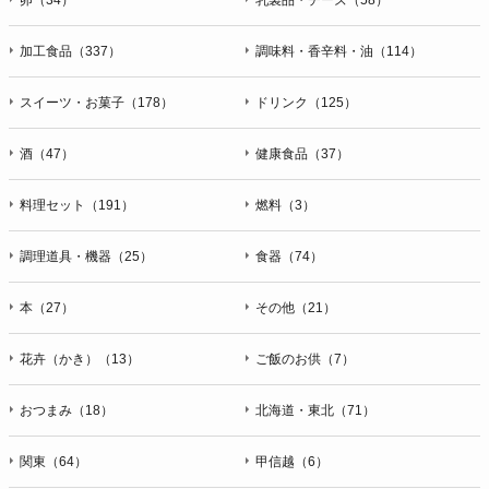
加工食品（337）
調味料・香辛料・油（114）
スイーツ・お菓子（178）
ドリンク（125）
酒（47）
健康食品（37）
料理セット（191）
燃料（3）
調理道具・機器（25）
食器（74）
本（27）
その他（21）
花卉（かき）（13）
ご飯のお供（7）
おつまみ（18）
北海道・東北（71）
関東（64）
甲信越（6）