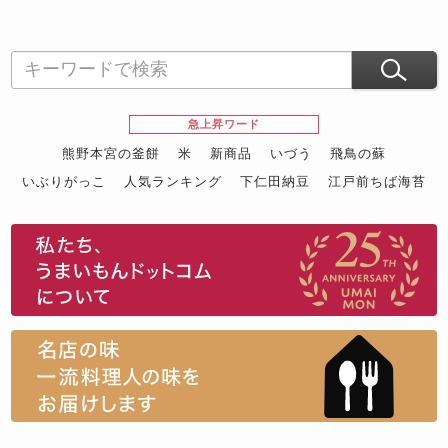
急上昇ワード
熊野本宮の釜餅
米
新商品
いづう
飛鳥の蘇
いぶりがっこ
人気ランキング
下仁田納豆
江戸前ちば海苔
スイーツ
ウニ
田舎庵の鰻
鮪
グルメギフトカタログ
名店の味