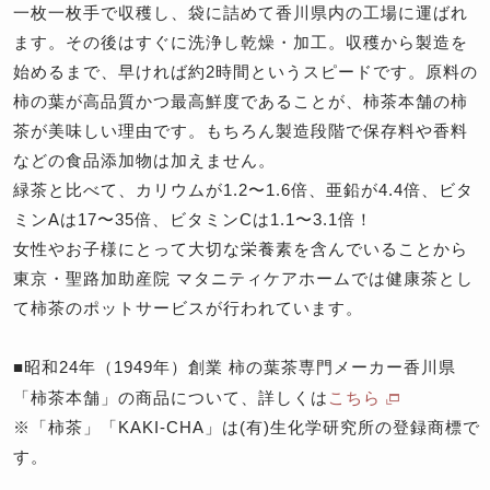
一枚一枚手で収穫し、袋に詰めて香川県内の工場に運ばれ
ます。その後はすぐに洗浄し乾燥・加工。収穫から製造を
始めるまで、早ければ約2時間というスピードです。原料の
柿の葉が高品質かつ最高鮮度であることが、柿茶本舗の柿
茶が美味しい理由です。もちろん製造段階で保存料や香料
などの食品添加物は加えません。
緑茶と比べて、カリウムが1.2〜1.6倍、亜鉛が4.4倍、ビタ
ミンAは17〜35倍、ビタミンCは1.1〜3.1倍！
女性やお子様にとって大切な栄養素を含んでいることから
東京・聖路加助産院 マタニティケアホームでは健康茶とし
て柿茶のポットサービスが行われています。
■昭和24年（1949年）創業 柿の葉茶専門メーカー香川県
「柿茶本舗」の商品について、詳しくは
こちら
※「柿茶」「KAKI-CHA」は(有)生化学研究所の登録商標で
す。