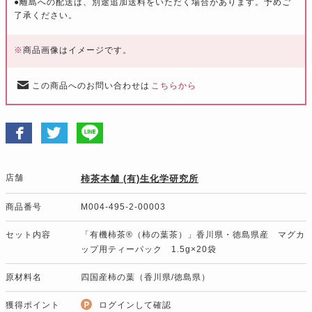
●離島への配送は、別途追加送料をいただく場合があります。予めご
了承ください。
※
商品画像はイメージです。
この商品へのお問い合わせは
こちらから
店舗
柿茶本舗 (有)生化学研究所
商品番号
M004-495-2-00003
セット内容
「有機柿茶®（柿の葉茶）」香川県・徳島県産 マグカ
ップ用ティーパック 1.5g×20袋
原材料名
四国産柿の葉（香川県/徳島県）
獲得ポイント
ログインして確認