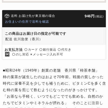
送料 お届け先が東京都の場合
946円
(税込)
お住まいの住所で送料を確認
この商品はお届け日の指定が可能です
配送 佐川急便（香川）
カード
銀行振込
代引き
お支払方法
〇
〇
〇
のし対応
メッセージ入れ不可
〇
×
■昭和24年（1949年）創業の老舗 香川県「柿茶本舗」
柿の葉茶が誕生したのはおよそ70年前。戦後の貧しかった
時代に栄養不足を少しでも補うために、ビタミンCを多く含
む柿の葉を煎じて飲むようになったのがきっかけです。
「お茶なら手軽く、いつでもどこででも飲める。自然のか
たちでビタミンやミネラルが摂れる」 そのことに注目し