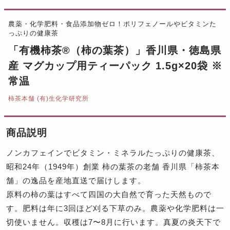
農薬・化学肥料・食品添加物ゼロ！ポリフェノールやビタミンた
っぷりの健康茶
「有機柿茶®（柿の葉茶）」香川県・徳島県
産 マグカップ用ティーパック 1.5g×20袋 ※
常温
柿茶本舗 (有)生化学研究所
商品説明
ノンカフェインでビタミン・ミネラルたっぷりの健康茶、
昭和24年（1949年）創業 柿の葉茶の老舗 香川県「柿茶本
舗」の逸品を産地直送で届けします。
原料の柿の葉はすべて四国の大自然で育った天然もので
す。肥料は年に3回ほど刈る下草のみ。農薬や化学肥料は一
切使いません。収穫は7〜8月に行います。真夏の炎天下で