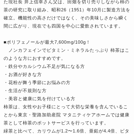
た現社長 井上信幸さん父は、田畑を切り売りしながら柿の
茶の研究に取り組み、昭和26（1951）年10月に製造方法を
確立。機能性の高さだけではなく、その美味しさから瞬く
間に広がり、現在でも四国を中心に愛飲されています。
■ポリフェノールが最大7,600mg/100g！
ノンカフェインでビタミン・ミネラルたっぷり 柿茶はこ
のような方におすすめです。
・鉄分やカルシウム不足が気になる方
・お酒が好きな方
・花粉が舞う季節にお悩みの方
・生活が不規則な方
・美容と健康に気を付けている方
柿茶は、女性やお子様にとって大切な栄養を含んでいるこ
とから東京・聖路加助産院 マタニティケアホームでは健康
茶として柿茶のポットサービスを行っています。
緑茶と比べて、カリウムが1.2〜1.6倍、亜鉛が4.4倍、ビタ