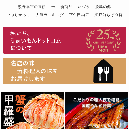
熊野本宮の釜餅
米
新商品
いづう
飛鳥の蘇
いぶりがっこ
人気ランキング
下仁田納豆
江戸前ちば海苔
スイーツ
ウニ
田舎庵の鰻
鮪
グルメギフトカタログ
名店の味