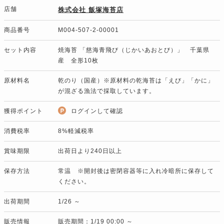
店舗
株式会社 飯塚海苔店
商品番号
M004-507-2-00001
セット内容
焼海苔 「慈海青飛び（じかいあおとび）」 千葉県
産 全形10枚
原材料名
乾のり（国産）※原材料の乾海苔は「えび」「かに」
が混ざる漁法で採取しています。
獲得ポイント
ログインして確認
消費税率
8%軽減税率
賞味期限
出荷日より240日以上
保存方法
常温 ※開封後は密閉容器等に入れ冷暗所に保存して
ください。
出荷期間
1/26 ～
販売情報
販売期間：1/19 00:00 ～