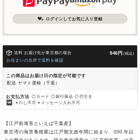
ログインしてお気に入り登録
送料 お届け先が東京都の場合
946円
(税込)
お住まいの住所で送料を確認
この商品はお届け日の指定が可能です
配送 ヤマト運輸（千葉）
カード
銀行振込
代引き
お支払方法
〇
〇
〇
のし不可
メッセージ入れ不可
×
×
【江戸前海苔といえば千葉産】
東京湾の海苔養殖業は江戸期文政年間に始まり、200 年以