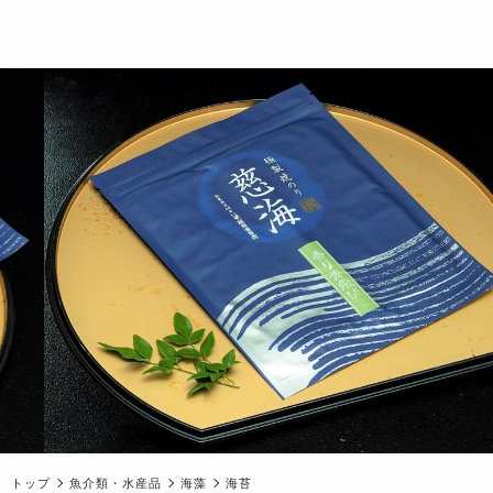
トップ
魚介類・水産品
海藻
海苔