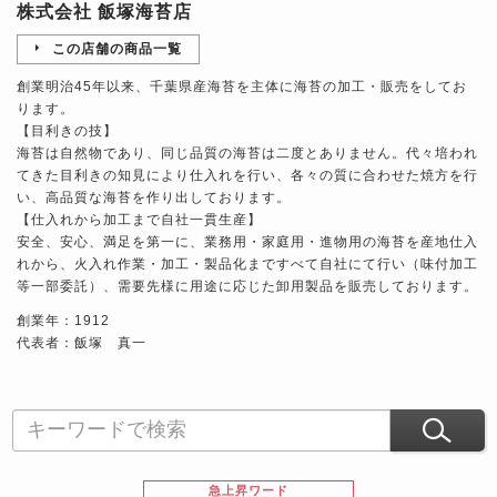
株式会社 飯塚海苔店
この店舗の商品一覧
創業明治45年以来、千葉県産海苔を主体に海苔の加工・販売をしてお
ります。
【目利きの技】
海苔は自然物であり、同じ品質の海苔は二度とありません。代々培われ
てきた目利きの知見により仕入れを行い、各々の質に合わせた焼方を行
い、高品質な海苔を作り出しております。
【仕入れから加工まで自社一貫生産】
安全、安心、満足を第一に、業務用・家庭用・進物用の海苔を産地仕入
れから、火入れ作業・加工・製品化まですべて自社にて行い（味付加工
等一部委託）、需要先様に用途に応じた卸用製品を販売しております。
創業年：1912
代表者：飯塚 真一
急上昇ワード