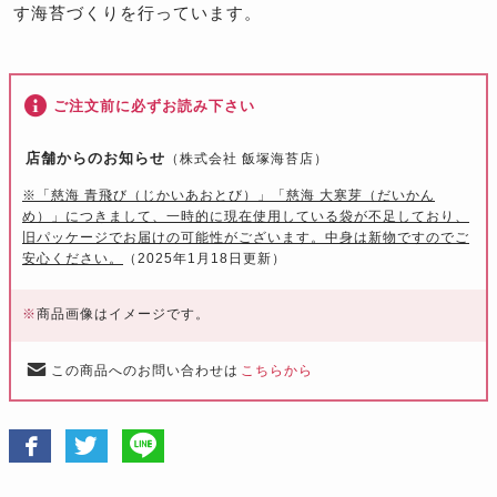
す海苔づくりを行っています。
ご注文前に必ずお読み下さい
店舗からのお知らせ
（株式会社 飯塚海苔店）
※「慈海 青飛び（じかいあおとび）」「慈海 大寒芽（だいかん
め）」につきまして、一時的に現在使用している袋が不足しており、
旧パッケージでお届けの可能性がございます。中身は新物ですのでご
安心ください。
（2025年1月18日更新）
※
商品画像はイメージです。
この商品へのお問い合わせは
こちらから