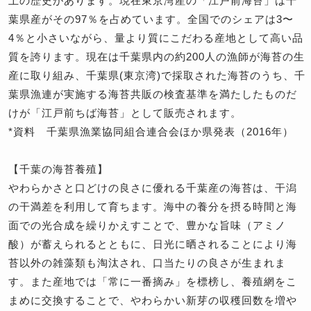
上の歴史があります。現在東京湾産の「江戸前海苔」は千
葉県産がその97％を占めています。全国でのシェアは3〜
4％と小さいながら、量より質にこだわる産地として高い品
質を誇ります。現在は千葉県内の約200人の漁師が海苔の生
産に取り組み、千葉県(東京湾)で採取された海苔のうち、千
葉県漁連が実施する海苔共販の検査基準を満たしたものだ
けが「江戸前ちば海苔」として販売されます。
*資料 千葉県漁業協同組合連合会ほか県発表（2016年）
【千葉の海苔養殖】
やわらかさと口どけの良さに優れる千葉産の海苔は、干潟
の干満差を利用して育ちます。海中の養分を摂る時間と海
面での光合成を繰りかえすことで、豊かな旨味（アミノ
酸）が蓄えられるとともに、日光に晒されることにより海
苔以外の雑藻類も淘汰され、口当たりの良さが生まれま
す。また産地では「常に一番摘み」を標榜し、養殖網をこ
まめに交換することで、やわらかい新芽の収穫回数を増や