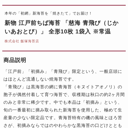
本年の「初網」新海苔を「焼きたて」でお届け！
新物 江戸前ちば海苔 「慈海 青飛び（じか
いあおとび）」 全形10枚 1袋入 ※常温
株式会社 飯塚海苔店
商品説明
「江戸前」「初摘み」「青飛び」限定という、一般店頭に
はほとんど流通しない焼海苔です。
「青飛び」は黒海苔の網に青海苔（キヌイトアオノリ）の
胞子が偶然付着して育つ海苔で、収穫期は秋口の約2ヶ月間
のみと非常に稀少です。中でも本品は「初摘み」という、
旬の一番最初に摘み取られた新海苔を使用した、極めて生
産量の少ない限定品です。青海苔特有の磯の風味とほろ苦
さが、初摘みならではのやわらかな黒海苔の口どけととも