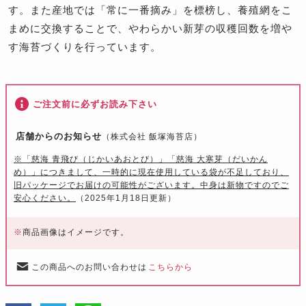
す。また産地では「常に一番摘み」を標榜し、養殖網をこ
まめに交換することで、やわらかい新芽の収穫回数を増や
す海苔づくりを行っています。
ご注文前に必ずお読み下さい
店舗からのお知らせ
（株式会社 飯塚海苔店）
※「慈海 青飛び（じかいあおとび）」「慈海 大寒芽（だいかん
め）」につきまして、一時的に現在使用している袋が不足しており、
旧パッケージでお届けの可能性がございます。中身は新物ですのでご
安心ください。
（2025年1月18日更新）
※
商品画像はイメージです。
この商品へのお問い合わせは
こちらから