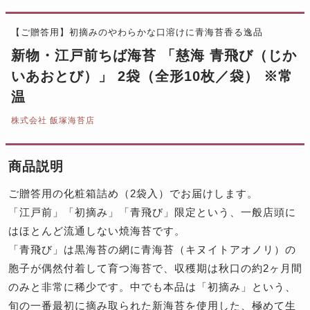
【ご贈答用】初摘みのやわらかな口溶けに青海苔香る逸品
新物・江戸前ちば海苔 「慈海 青飛び（じか
いあおとび）」 2袋（全形10枚／袋） ※常
温
株式会社 飯塚海苔店
商品説明
ご贈答用の化粧箱詰め（2袋入）でお届けします。
「江戸前」「初摘み」「青飛び」限定という、一般店頭に
はほとんど流通しない焼海苔です。
「青飛び」は黒海苔の網に青海苔（キヌイトアオノリ）の
胞子が偶然付着して育つ海苔で、収穫期は秋口の約2ヶ月間
のみと非常に稀少です。中でも本品は「初摘み」という、
旬の一番最初に摘み取られた新海苔を使用した、極めて生