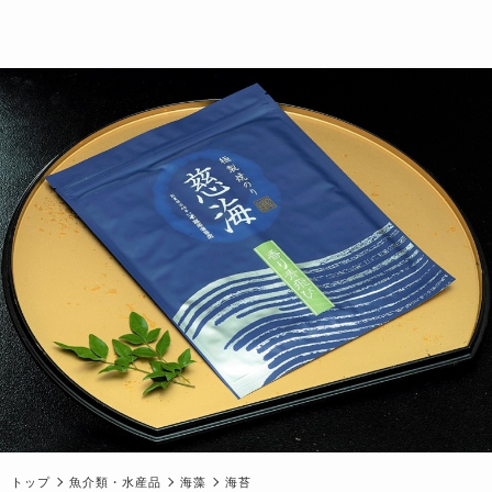
トップ
魚介類・水産品
海藻
海苔