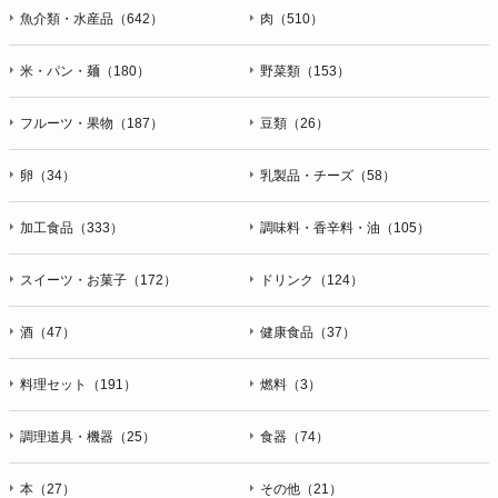
魚介類・水産品（642）
肉（510）
米・パン・麺（180）
野菜類（153）
フルーツ・果物（187）
豆類（26）
卵（34）
乳製品・チーズ（58）
加工食品（333）
調味料・香辛料・油（105）
スイーツ・お菓子（172）
ドリンク（124）
酒（47）
健康食品（37）
料理セット（191）
燃料（3）
調理道具・機器（25）
食器（74）
本（27）
その他（21）