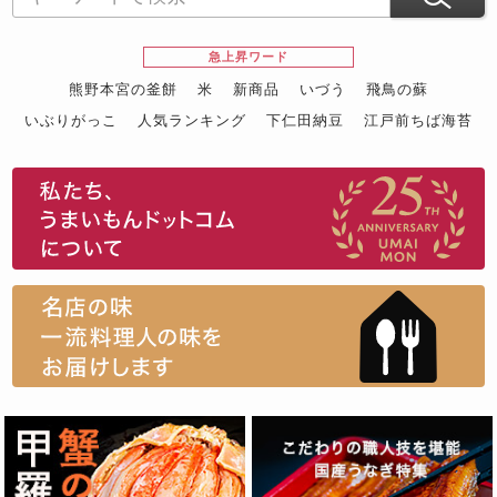
急上昇ワード
熊野本宮の釜餅
米
新商品
いづう
飛鳥の蘇
いぶりがっこ
人気ランキング
下仁田納豆
江戸前ちば海苔
スイーツ
ウニ
田舎庵の鰻
鮪
グルメギフトカタログ
名店の味