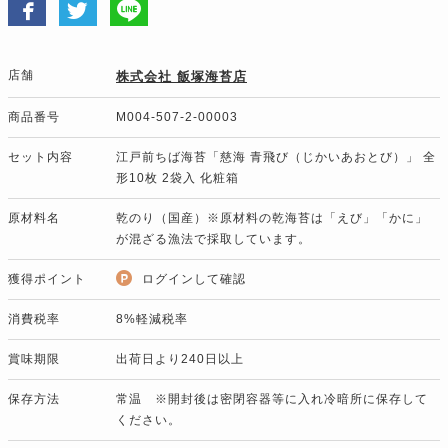
店舗
株式会社 飯塚海苔店
商品番号
M004-507-2-00003
セット内容
江戸前ちば海苔「慈海 青飛び（じかいあおとび）」 全
形10枚 2袋入 化粧箱
原材料名
乾のり（国産）※原材料の乾海苔は「えび」「かに」
が混ざる漁法で採取しています。
獲得ポイント
ログインして確認
消費税率
8%軽減税率
賞味期限
出荷日より240日以上
保存方法
常温 ※開封後は密閉容器等に入れ冷暗所に保存して
ください。