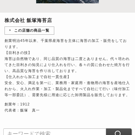
株式会社 飯塚海苔店
この店舗の商品一覧
創業明治45年以来、千葉県産海苔を主体に海苔の加工・販売をしてお
ります。
【目利きの技】
海苔は自然物であり、同じ品質の海苔は二度とありません。代々培われ
てきた目利きの知見により仕入れを行い、各々の質に合わせた焼方を行
い、高品質な海苔を作り出しております。
【仕入れから加工まで自社一貫生産】
安全、安心、満足を第一に、業務用・家庭用・進物用の海苔を産地仕入
れから、火入れ作業・加工・製品化まですべて自社にて行い（味付加工
等一部委託）、需要先様に用途に応じた卸用製品を販売しております。
創業年：1912
代表者：飯塚 真一