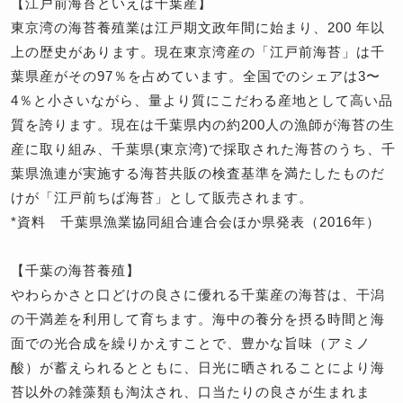
【江戸前海苔といえば千葉産】
東京湾の海苔養殖業は江戸期文政年間に始まり、200 年以
上の歴史があります。現在東京湾産の「江戸前海苔」は千
葉県産がその97％を占めています。全国でのシェアは3〜
4％と小さいながら、量より質にこだわる産地として高い品
質を誇ります。現在は千葉県内の約200人の漁師が海苔の生
産に取り組み、千葉県(東京湾)で採取された海苔のうち、千
葉県漁連が実施する海苔共販の検査基準を満たしたものだ
けが「江戸前ちば海苔」として販売されます。
*資料 千葉県漁業協同組合連合会ほか県発表（2016年）
【千葉の海苔養殖】
やわらかさと口どけの良さに優れる千葉産の海苔は、干潟
の干満差を利用して育ちます。海中の養分を摂る時間と海
面での光合成を繰りかえすことで、豊かな旨味（アミノ
酸）が蓄えられるとともに、日光に晒されることにより海
苔以外の雑藻類も淘汰され、口当たりの良さが生まれま