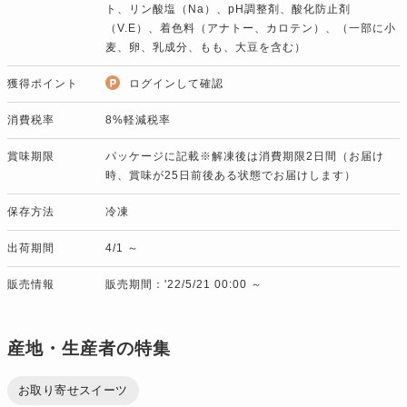
ト、リン酸塩（Na）、pH調整剤、酸化防止剤
（V.E）、着色料（アナトー、カロテン）、（一部に小
麦、卵、乳成分、もも、大豆を含む）
獲得ポイント
ログインして確認
消費税率
8%軽減税率
賞味期限
パッケージに記載※解凍後は消費期限2日間（お届け
時、賞味が25日前後ある状態でお届けします）
保存方法
冷凍
出荷期間
4/1 ～
販売情報
販売期間：'22/5/21 00:00 ～
産地・生産者の特集
お取り寄せスイーツ