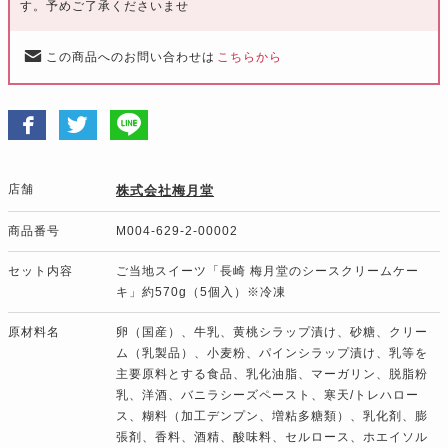
す。予めご了承くださいませ
この商品へのお問い合わせは
こちらから
店舗
株式会社梅月堂
商品番号
M004-629-2-00002
セット内容
ご当地スイーツ「長崎 梅月堂のシースクリームケー
キ」約570g（5個入）※冷凍
原材料名
卵（国産）、牛乳、黄桃シラップ漬け、砂糖、クリー
ム（乳製品）、小麦粉、パインシラップ漬け、乳等を
主要原料とする食品、乳化油脂、マーガリン、脱脂粉
乳、洋酒、バニラシーズペースト、寒天/トレハロー
ス、糊料（加工デンプン、増粘多糖類）、乳化剤、膨
張剤、香料、酒精、酸味料、セルロース、ホエイソル