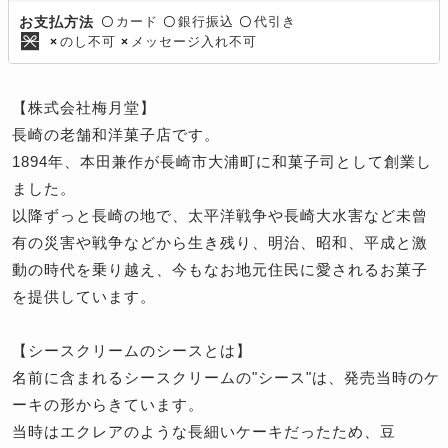
カード
銀行振込
代引き
お支払方法
〇
〇
〇
のし不可
メッセージ入れ不可
×
×
【株式会社梅月堂】
長崎の老舗和洋菓子店です。
1894年、本田兼作が長崎市大浦町に和菓子司として創業し
ました。
以降ずっと長崎の地で、太平洋戦争や長崎大水害など未曾
有の災害や戦争などから生き残り、明治、昭和、平成と激
動の時代を乗り越え、今もなお地元住民に愛されるお菓子
を提供しています。
【シースクリームのシースとは】
名前に含まれるシースクリームの"シース"は、発売当時のケ
ーキの形からきています。
当時はエクレアのような長細いケーキだったため、豆