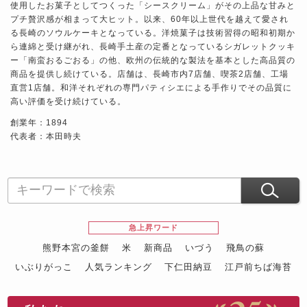
使用したお菓子としてつくった「シースクリーム」がその上品な甘みと
プチ贅沢感が相まって大ヒット。以来、60年以上世代を越えて愛され
る長崎のソウルケーキとなっている。洋焼菓子は技術習得の昭和初期か
ら連綿と受け継がれ、長崎手土産の定番となっているシガレットクッキ
ー「南蛮おるごおる」の他、欧州の伝統的な製法を基本とした高品質の
商品を提供し続けている。店舗は、長崎市内7店舗、喫茶2店舗、工場
直営1店舗。和洋それぞれの専門パティシエによる手作りでその品質に
高い評価を受け続けている。
創業年：1894
代表者：本田時夫
急上昇ワード
熊野本宮の釜餅
米
新商品
いづう
飛鳥の蘇
いぶりがっこ
人気ランキング
下仁田納豆
江戸前ちば海苔
スイーツ
ウニ
田舎庵の鰻
鮪
グルメギフトカタログ
名店の味