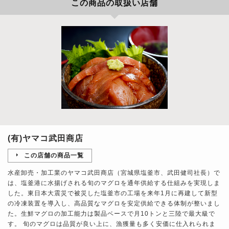
この商品の取扱い店舗
(有)ヤマコ武田商店
この店舗の商品一覧
水産卸売・加工業のヤマコ武田商店（宮城県塩釜市、武田健司社長）で
は、塩釜港に水揚げされる旬のマグロを通年供給する仕組みを実現しま
した。東日本大震災で被災した塩釜市の工場を来年1月に再建して新型
の冷凍装置を導入し、高品質なマグロを安定供給できる体制が整いまし
た。生鮮マグロの加工能力は製品ベースで月10トンと三陸で最大級で
す。 旬のマグロは品質が良い上に、漁獲量も多く安価に仕入れられま