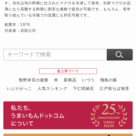
す。当社は旬の時期に仕入れたマグロを冷凍して保存。生鮮マグロが品
薄になり高騰する時期に割安な価格で提供が可能です。もちろん、長年
取り組んでいる冷蔵での流通にも対応可能です。
創業年：1976
代表者：武田公司
急上昇ワード
熊野本宮の釜餅
米
新商品
いづう
飛鳥の蘇
いぶりがっこ
人気ランキング
下仁田納豆
江戸前ちば海苔
スイーツ
ウニ
田舎庵の鰻
鮪
グルメギフトカタログ
名店の味