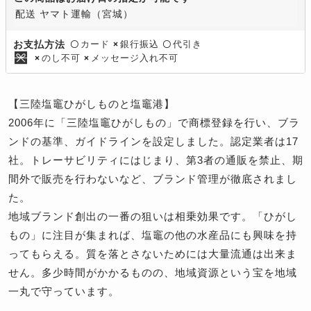
配送 ヤマト運輸（宮城）
カード
銀行振込
代引き
お支払方法
〇
×
〇
のし不可
メッセージ入れ不可
×
×
【三陸塩竈ひがしものと塩竈港】
2006年に「三陸塩竈ひがしもの」で商標登録を行い、ブラ
ンドの基準、ガイドラインを設定しました。認定業者は17
社。トレーサビリティにはじまり、第3者の通販を禁止、期
間外で販売を行わないなど、ブランド管理が徹底されまし
た。
地域ブランド創出の一番の狙いは相乗効果です。「ひがし
もの」に注目が集まれば、塩竈の他の水産品にも興味を持
ってもらえる。質を落とさないためには大量流通は出来ま
せん。多少時間がかかるものの、地域資源という宝を地域
一丸で守っています。