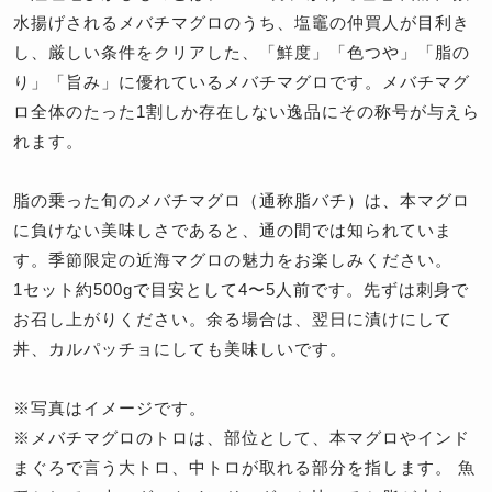
水揚げされるメバチマグロのうち、塩竈の仲買人が目利き
し、厳しい条件をクリアした、「鮮度」「色つや」「脂の
り」「旨み」に優れているメバチマグロです。メバチマグ
ロ全体のたった1割しか存在しない逸品にその称号が与えら
れます。
脂の乗った旬のメバチマグロ（通称脂バチ）は、本マグロ
に負けない美味しさであると、通の間では知られていま
す。季節限定の近海マグロの魅力をお楽しみください。
1セット約500gで目安として4〜5人前です。先ずは刺身で
お召し上がりください。余る場合は、翌日に漬けにして
丼、カルパッチョにしても美味しいです。
※写真はイメージです。
※メバチマグロのトロは、部位として、本マグロやインド
まぐろで言う大トロ、中トロが取れる部分を指します。 魚