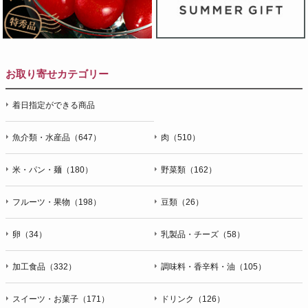
お取り寄せカテゴリー
着日指定ができる商品
魚介類・水産品（647）
肉（510）
米・パン・麺（180）
野菜類（162）
フルーツ・果物（198）
豆類（26）
卵（34）
乳製品・チーズ（58）
加工食品（332）
調味料・香辛料・油（105）
スイーツ・お菓子（171）
ドリンク（126）