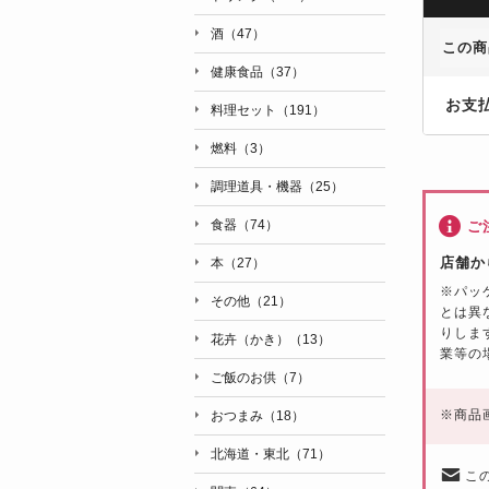
酒（47）
この商
健康食品（37）
お支
料理セット（191）
燃料（3）
調理道具・機器（25）
食器（74）
ご
店舗か
本（27）
※パッ
その他（21）
とは異
りしま
花卉（かき）（13）
業等の
ご飯のお供（7）
※
商品
おつまみ（18）
北海道・東北（71）
こ