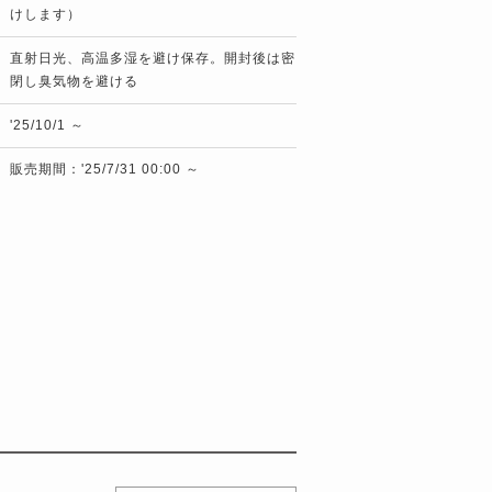
けします）
直射日光、高温多湿を避け保存。開封後は密
閉し臭気物を避ける
'25/10/1 ～
販売期間：'25/7/31 00:00 ～