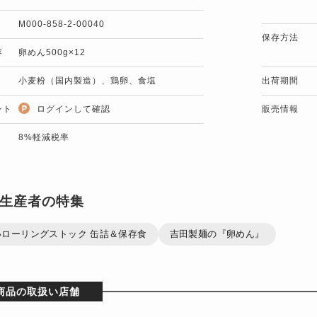
M000-858-2-00040
保存方法
容
卵めん500g×12
小麦粉（国内製造）、鶏卵、食塩
出荷期間
ント
ログインして確認
販売情報
8%軽減税率
生産者の特集
いローリングストック 缶詰＆保存食
吉田製麺の『卵めん』
商品の取扱い店舗