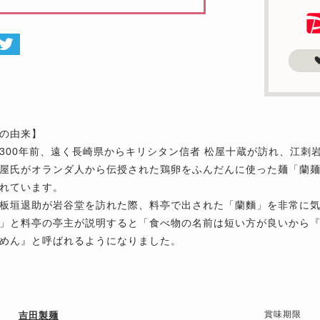
の由来】
300年前、遠く長崎県からキリシタン信者 松屋十蔵が訪れ、江刺
屋氏がオランダ人から伝授された鶏卵をふんだんに使った麺「蘭
れています。
板垣退助が岩谷堂を訪れた際、料亭で出された「蘭麵」を非常に
」と料亭の亭主が説明すると「食べ物の名前は短い方が良いから
めん』と呼ばれるようになりました。
賞味期限
吉田製麺