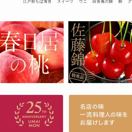
江戸前ちば海苔
スイーツ
ウニ
田舎庵の鰻
鮪
お取り寄せグルメ・ギフト通販「うまい