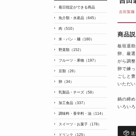
吉田
着日指定ができる商品
吉田製麺
魚介類・水産品（645）
肉（510）
商品説
米・パン・麺（180）
板垣退助
野菜類（152）
卵、厳選
フルーツ・果物（197）
がら調整
卵で練っ
豆類（26）
ごしと豊
卵（34）
いただい
乳製品・チーズ（58）
鍋の締め
加工食品（337）
いろいろ
調味料・香辛料・油（114）
スイーツ・お菓子（178）
送
ドリンク（125）