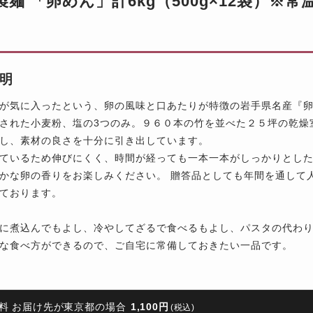
製麺 「卵めん」計6kg（500g×12袋）※常
明
が気に入ったという、卵の風味と口あたりが特徴の岩手県名産『
された小麦粉、塩の3つのみ。９６０本の竹を並べた２５坪の乾燥
し、素材の良さを十分に引き出しています。
ているため伸びにくく、時間が経っても一本一本がしっかりとし
かな卵の香りをお楽しみください。 贈答品としても年間を通して
ております。
に煮込んでもよし、冷やしてざるで食べるもよし、パスタの代わ
な食べ方ができるので、ご自宅に常備しておきたい一品です。
料 お届け先が東京都の場合
1,100円
(税込)