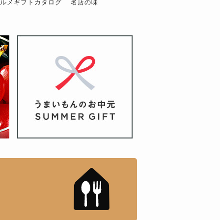
グルメギフトカタログ
名店の味
もんドットコム」について
「名店の味」TVメディアで