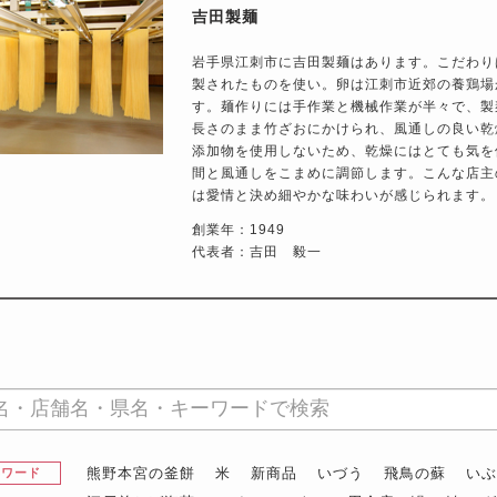
吉田製麺
岩手県江刺市に吉田製麺はあります。こだわり
製されたものを使い。卵は江刺市近郊の養鶏場
す。麺作りには手作業と機械作業が半々で、製
長さのまま竹ざおにかけられ、風通しの良い乾
添加物を使用しないため、乾燥にはとても気を
間と風通しをこまめに調節します。こんな店主
は愛情と決め細やかな味わいが感じられます。
創業年：1949
代表者：吉田 毅一
熊野本宮の釜餅
米
新商品
いづう
飛鳥の蘇
い
昇ワード