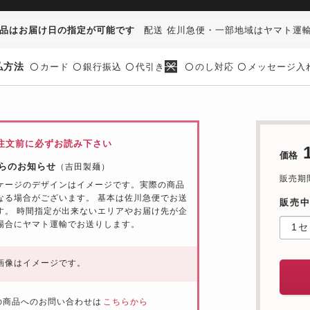
品はお届け日の指定が可能です
配送 佐川急便・一部地域はヤマト運
払方法
カード
銀行振込
代引き
のし対応
メッセージ入
〇
〇
〇
〇
〇
注文前に必ずお読み下さい
価格
らのお知らせ
（吉田製麺）
販売期間：
ケージのデザインはイメージです。実際の商品
なる場合がございます。 基本は佐川急便でお送
販売
す。 時間指定が出来ないエリアやお届け先が企
場合にヤマト運輸でお送りします。
画像はイメージです。
の商品へのお問い合わせは
こちらから