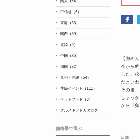
関東（64）
甲信越（6）
東海（33）
関西（39）
北陸（9）
中国（35）
【卵めん
今から約
四国（32）
した。松
九州・沖縄（54）
だといわ
季節イベント（111）
その後、
しょうか
ペットフード（3）
から『卵
グルメギフトカタログ
価格帯で選ぶ
店舗