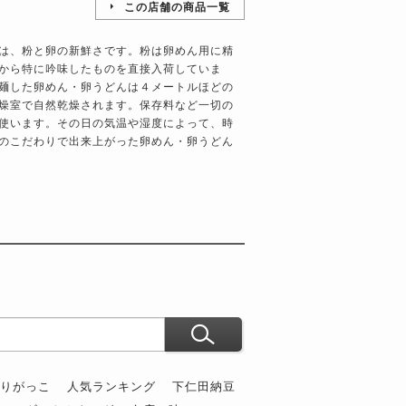
この店舗の商品一覧
は、粉と卵の新鮮さです。粉は卵めん用に精
から特に吟味したものを直接入荷していま
麺した卵めん・卵うどんは４メートルほどの
燥室で自然乾燥されます。保存料など一切の
使います。その日の気温や湿度によって、時
のこだわりで出来上がった卵めん・卵うどん
ぶりがっこ
人気ランキング
下仁田納豆