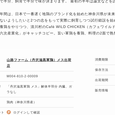
で半分、飼育で半分で味が決まります。 最初の半年は論文などを
年間は、日本で一番遅く地鶏のブランド化を始めた神奈川県が未
ないようしたいと2つの志をもって実際に飼育しつつ試行錯誤を始
養鶏をやりつつ、清川村のCafé WILD CHICKEN（カフェワ
六次産業化」がキャッチコピー。旨い軍鶏を養鶏、料理の2面で熟
消費期限
山路ファーム（丹沢滋黒軍鶏）メス出荷
店
保存方法
M004-810-2-00009
出荷期間
容
「丹沢滋黒軍鶏 メス」解体半羽分 内臓、ガ
販売情報
ラなし
鶏肉（神奈川県産）
ント
ログインして確認