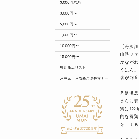
3,000円未満
3,000円〜
5,000円〜
7,000円〜
10,000円〜
【丹沢滋
山路ファ
15,000円〜
かながわ
県別商品リスト
うはん」
者が飼育
お中元・お歳暮ご贈答マナー
丹沢滋黒
さらに養
鶏は1羽
的な養鶏
をしても