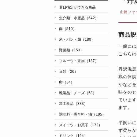
「丹
着日指定ができる商品
山路ファ
魚介類・水産品（642）
肉（510）
商品説
米・パン・麺（180）
一般には
野菜類（153）
こちらは
フルーツ・果物（187）
丹沢滋黒
豆類（26）
鶏の体調
卵（34）
かなどを
味をのせ
乳製品・チーズ（58）
ています
加工食品（333）
ます。
調味料・香辛料・油（105）
平飼いに
スイーツ・お菓子（172）
ず柔らか
ドリンク（124）