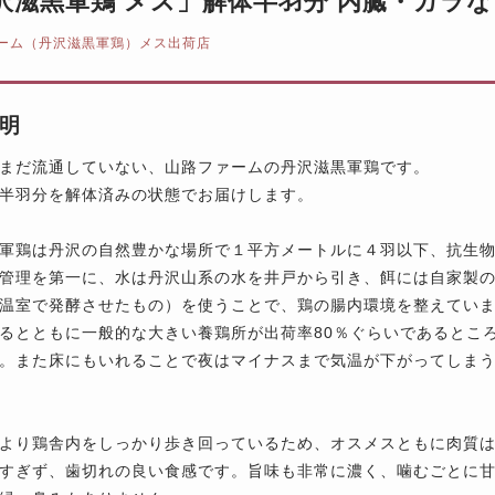
沢滋黒軍鶏 メス」解体半羽分 内臓・ガラな
ーム（丹沢滋黒軍鶏）メス出荷店
明
まだ流通していない、山路ファームの丹沢滋黒軍鶏です。
半羽分を解体済みの状態でお届けします。
軍鶏は丹沢の自然豊かな場所で１平方メートルに４羽以下、抗生
管理を第一に、水は丹沢山系の水を井戸から引き、餌には自家製
温室で発酵させたもの）を使うことで、鶏の腸内環境を整えてい
るとともに一般的な大きい養鶏所が出荷率80％ぐらいであるとこ
。また床にもいれることで夜はマイナスまで気温が下がってしま
より鶏舎内をしっかり歩き回っているため、オスメスともに肉質
すぎず、歯切れの良い食感です。旨味も非常に濃く、噛むごとに