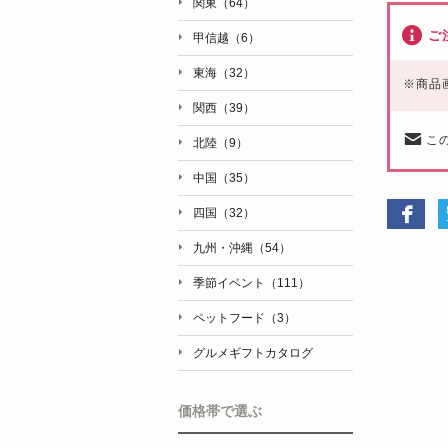
関東（64）
ご
甲信越（6）
東海（32）
※
商品
関西（39）
こ
北陸（9）
中国（35）
四国（32）
九州・沖縄（54）
季節イベント（111）
ペットフード（3）
グルメギフトカタログ
価格帯で選ぶ