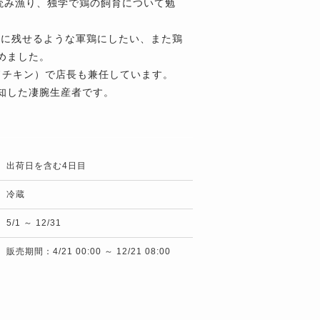
読み漁り、独学で鶏の飼育について勉
来に残せるような軍鶏にしたい、また鶏
めました。
イルドチキン）で店長も兼任しています。
知した凄腕生産者です。
出荷日を含む4日目
冷蔵
5/1 ～ 12/31
販売期間：4/21 00:00 ～ 12/21 08:00