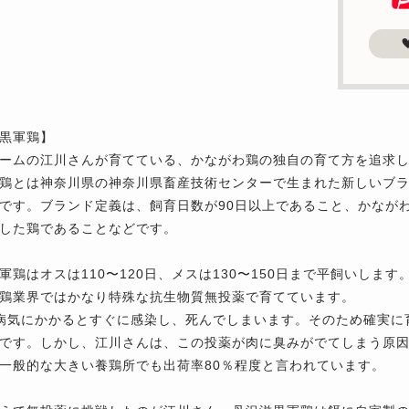
黒軍鶏】
ームの江川さんが育てている、かながわ鶏の独自の育て方を追求
鶏とは神奈川県の神奈川県畜産技術センターで生まれた新しいブラ
です。ブランド定義は、飼育日数が90日以上であること、かなが
した鶏であることなどです。
軍鶏はオスは110〜120日、メスは130〜150日まで平飼いします
鶏業界ではかなり特殊な抗生物質無投薬で育てています。
病気にかかるとすぐに感染し、死んでしまいます。そのため確実に
です。しかし、江川さんは、この投薬が肉に臭みがでてしまう原
一般的な大きい養鶏所でも出荷率80％程度と言われています。