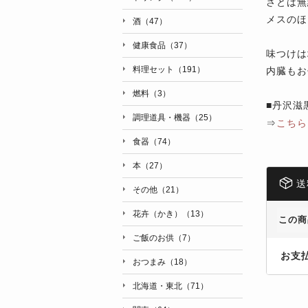
さとは無
メスのほ
酒（47）
健康食品（37）
味つけは
料理セット（191）
内臓もお
燃料（3）
■丹沢滋
調理道具・機器（25）
⇒
こちら
食器（74）
本（27）
送
その他（21）
花卉（かき）（13）
この商
ご飯のお供（7）
お支
おつまみ（18）
北海道・東北（71）