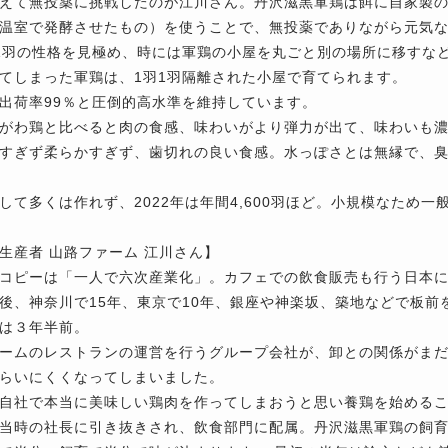
えて無投薬に挑戦したのが江川さん。丹沢滋黒軍鶏は餌に自家製
温室で発酵させたもの）を使うことで、無投薬でありながら元気
1羽の性格を見極め、時には軍鶏の小屋を丸ごと別の場所に移すな
てしまった軍鶏は、1羽1羽隔離された小屋で育てられます。
出荷率99％と圧倒的高水準を維持しています。
がわ鶏と比べると肉の食感、味わいがより弾力が出て、味わいも
すぎず柔らかすぎず、歯切れの良い食感。水っぽさとは無縁で、
して多くは作れず、2022年は年間4,600羽ほど。小規模なため
生産者 山路ファーム 江川さん】
コピーは「一人で六次産業化」。カフェでの飲食販売も行う日本に
後、神奈川で15年、東京で10年、銀座や神楽坂、築地などで板
は３年半前。
ームのレストランの運営を行うグループ会社が、卸との関係がま
らいにくくなってしまいました。
自社で本当に美味しい鶏肉を作ってしまおうと思い養鶏を始める
当時の社長に引き抜きされ、飲食部門に配属。丹沢滋黒軍鶏の飼