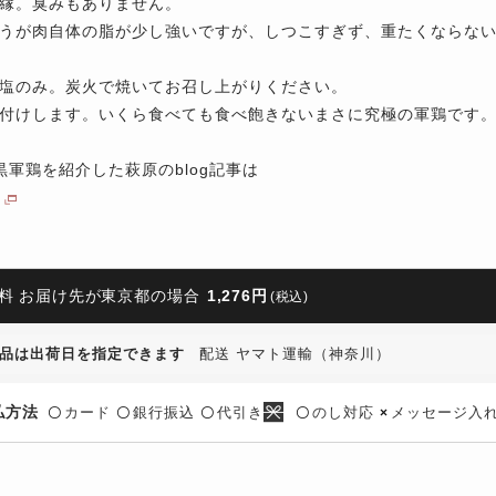
縁。臭みもありません。
うが肉自体の脂が少し強いですが、しつこすぎず、重たくならな
塩のみ。炭火で焼いてお召し上がりください。
付けします。いくら食べても食べ飽きないまさに究極の軍鶏です
黒軍鶏を紹介した萩原のblog記事は
料 お届け先が東京都の場合
1,276円
(税込)
品は出荷日を指定できます
配送 ヤマト運輸（神奈川）
払方法
カード
銀行振込
代引き
のし対応
メッセージ入
〇
〇
〇
〇
×