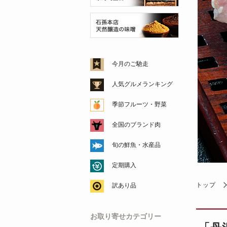
今月のご馳走
人気グルメランキング
季節フルーツ・野菜
全国のブランド肉
旬の鮮魚・水産品
定期購入
トップ
訳あり品
お取り寄せカテゴリー