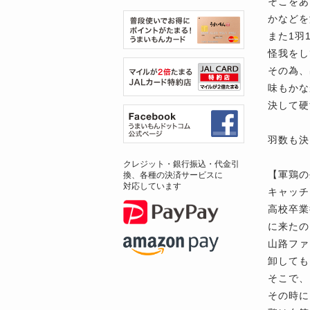
そこをあ
かなどを
また1羽
怪我をし
その為、
味もかな
決して硬
羽数も決
クレジット・銀行振込・代金引
【軍鶏の
換、各種の決済サービスに
対応しています
キャッチ
高校卒業
に来たの
山路ファ
卸しても
そこで、
その時に