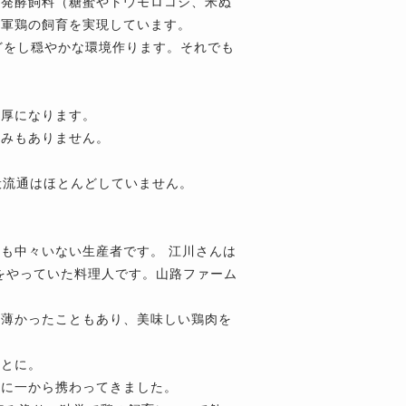
の発酵飼料（糖蜜やトウモロコシ、米ぬ
な軍鶏の飼育を実現しています。
どをし穏やかな環境作ります。それでも
濃厚になります。
臭みもありません。
一般流通はほとんどしていません。
も中々いない生産者です。 江川さんは
前をやっていた料理人です。山路ファーム
だ薄かったこともあり、美味しい鶏肉を
ことに。
育に一から携わってきました。