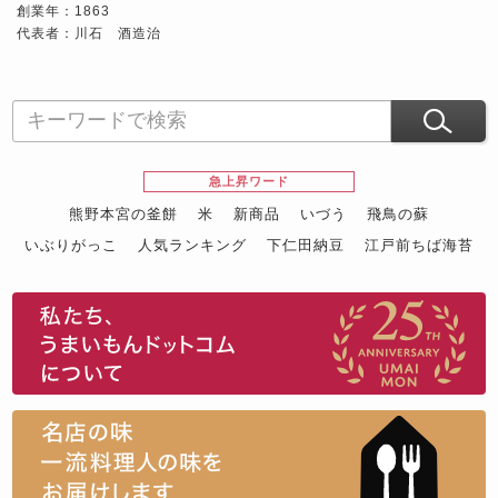
創業年：1863
代表者：川石 酒造治
急上昇ワード
熊野本宮の釜餅
米
新商品
いづう
飛鳥の蘇
いぶりがっこ
人気ランキング
下仁田納豆
江戸前ちば海苔
スイーツ
ウニ
田舎庵の鰻
鮪
グルメギフトカタログ
名店の味