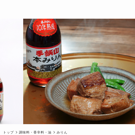
トップ
調味料・香辛料・油
みりん