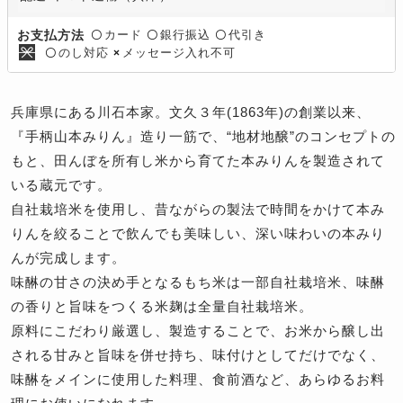
カード
銀行振込
代引き
お支払方法
〇
〇
〇
のし対応
メッセージ入れ不可
〇
×
兵庫県にある川石本家。文久３年(1863年)の創業以来、
『手柄山本みりん』造り一筋で、“地材地醸”のコンセプトの
もと、田んぼを所有し米から育てた本みりんを製造されて
いる蔵元です。
自社栽培米を使用し、昔ながらの製法で時間をかけて本み
りんを絞ることで飲んでも美味しい、深い味わいの本みり
んが完成します。
味醂の甘さの決め手となるもち米は一部自社栽培米、味醂
の香りと旨味をつくる米麹は全量自社栽培米。
原料にこだわり厳選し、製造することで、お米から醸し出
される甘みと旨味を併せ持ち、味付けとしてだけでなく、
味醂をメインに使用した料理、食前酒など、あらゆるお料