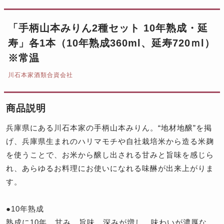
「手柄山本みりん2種セット 10年熟成・延
寿」各1本（10年熟成360ml、延寿720ｍl）
※常温
川石本家酒類合資会社
商品説明
兵庫県にある川石本家の手柄山本みりん。“地材地醸”を掲
げ、兵庫県生まれのハリマモチや自社栽培米から造る米麹
を使うことで、お米から醸し出される甘みと旨味を感じら
れ、あらゆるお料理にお使いになれる味醂が出来上がりま
す。
●10年熟成
熟成に10年。甘み、旨味、深みが増し、味わいが濃厚な