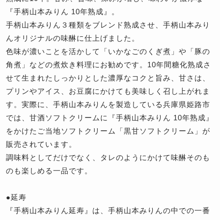
『手柄山本みりん 10年熟成』。
手柄山本みりん３種類をブレンド熟成させ、手柄山本みり
んオリジナルの味醂に仕上げました。
色味が濃いことを活かして「いかなごのくぎ煮」や「豚の
角煮」などの煮炊き料理にお勧めです。10年間糖化熟成さ
せて生まれたしっかりとした濃厚なコクと旨み、甘さは、
プリンやアイス、お豆腐にかけても美味しく召し上がれま
す。実際に、手柄山本みりんを製造している兵庫県姫路市
では、甘酒ソフトクリームに『手柄山本みりん 10年熟成』
をかけたご当地ソフトクリーム「黒甘ソフトクリーム」が
販売されています。
調味料としてだけでなく、タレのようにかけて味醂そのも
のも楽しめる一品です。
●延寿
『手柄山本みりん延寿』は、手柄山本みりんの中での一番