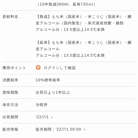
（10年熟成360ml、延寿720ｍl）
原材料名
【熟成】もち米（国産米）・米こうじ（国産米）・醸
造アルコール（国内製造）・単式蒸留焼酎・糖類
アルコール分：13.5度以上14.5℃未満
【延寿】もち米（国産米）・米こうじ（国産米）・醸
造アルコール
アルコール分：13.5度以上14.5℃未満
獲得ポイント
ログインして確認
消費税率
10%標準税率
賞味期限
出荷日より1年以上
保存方法
冷暗所
出荷期間
'22/7/1 ～
販売情報
販売期間：'22/7/1 00:00 ～