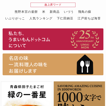
急上昇ワード
熊野本宮の釜餅
米
新商品
いづう
飛鳥の蘇
いぶりがっこ
人気ランキング
下仁田納豆
江戸前ちば海苔
スイーツ
ウニ
田舎庵の鰻
鮪
グルメギフトカタログ
名店の味