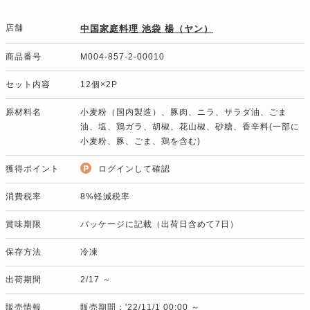
店舗
中国家庭料理 池袋 楊（ヤン）
商品番号
M004-857-2-00010
セット内容
12個×2P
原材料名
小麦粉（国内製造）、豚肉、ニラ、サラダ油、ごま
油、塩、鶏ガラ、胡椒、花山椒、砂糖、香辛料(一部に
小麦粉、豚、ごま、鶏を含む)
獲得ポイント
ログインして確認
消費税率
8%軽減税率
賞味期限
パッケージに記載（出荷日含めて7日）
保存方法
冷凍
出荷期間
2/17 ～
販売情報
販売期間：'22/11/1 00:00 ～