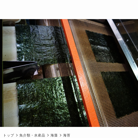
トップ
魚介類・水産品
海藻
海苔