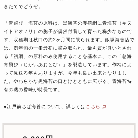
きたてでどうぞ。
「青飛び」海苔の原料は、黒海苔の養殖網に青海苔（キヌ
イトアオノリ）の胞子が偶然付着して育った稀少なもので
す。収穫期は秋口の約2ヶ月間に限られます。飯塚海苔店で
は、例年旬の一番最初に摘み取られ、最も質が良いとされ
る「初網」の原料のみ使用することを基本に、この「慈海
青飛び（じかいあおとび）」を製造しています。作柄によ
って見送る年もありますが、今年も良い出来となりまし
た。やわらかな黒海苔の口どけとともに広がる、青海苔特
有の磯の香味が特長です。
●江戸前ちば海苔について、詳しくは
こちら