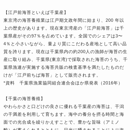
【江戸前海苔といえば千葉産】
東京湾の海苔養殖業は江戸期文政年間に始まり、200 年以
上の歴史があります。現在東京湾産の「江戸前海苔」は千
葉県産がその97％を占めています。全国でのシェアは3〜
4％と小さいながら、量より質にこだわる産地として高い品
質を誇ります。現在は千葉県内の約200人の漁師が海苔の生
産に取り組み、千葉県(東京湾)で採取された海苔のうち、千
葉県漁連が実施する海苔共販の検査基準を満たしたものだ
けが「江戸前ちば海苔」として販売されます。
*資料 千葉県漁業協同組合連合会ほか県発表（2016年）
【千葉の海苔養殖】
やわらかさと口どけの良さに優れる千葉産の海苔は、干潟
の干満差を利用して育ちます。海中の養分を摂る時間と海
面での光合成を繰りかえすことで、豊かな旨味（アミノ
酸）が蓄えられるとともに、日光に晒されることにより海