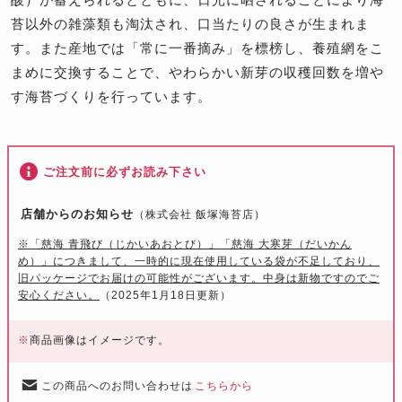
苔以外の雑藻類も淘汰され、口当たりの良さが生まれま
す。また産地では「常に一番摘み」を標榜し、養殖網をこ
まめに交換することで、やわらかい新芽の収穫回数を増や
す海苔づくりを行っています。
ご注文前に必ずお読み下さい
店舗からのお知らせ
（株式会社 飯塚海苔店）
※「慈海 青飛び（じかいあおとび）」「慈海 大寒芽（だいかん
め）」につきまして、一時的に現在使用している袋が不足しており、
旧パッケージでお届けの可能性がございます。中身は新物ですのでご
安心ください。
（2025年1月18日更新）
※
商品画像はイメージです。
この商品へのお問い合わせは
こちらから