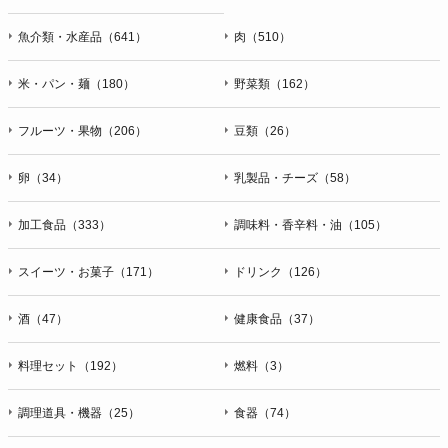
魚介類・水産品（641）
肉（510）
米・パン・麺（180）
野菜類（162）
フルーツ・果物（206）
豆類（26）
卵（34）
乳製品・チーズ（58）
加工食品（333）
調味料・香辛料・油（105）
スイーツ・お菓子（171）
ドリンク（126）
酒（47）
健康食品（37）
料理セット（192）
燃料（3）
調理道具・機器（25）
食器（74）