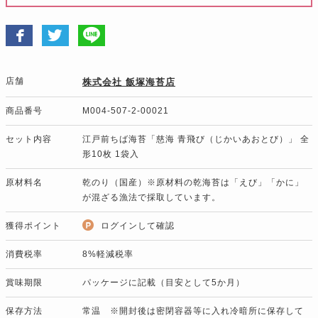
店舗
株式会社 飯塚海苔店
商品番号
M004-507-2-00021
セット内容
江戸前ちば海苔「慈海 青飛び（じかいあおとび）」 全
形10枚 1袋入
原材料名
乾のり（国産）※原材料の乾海苔は「えび」「かに」
が混ざる漁法で採取しています。
獲得ポイント
ログインして確認
消費税率
8%軽減税率
賞味期限
パッケージに記載（目安として5か月）
保存方法
常温 ※開封後は密閉容器等に入れ冷暗所に保存して