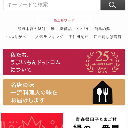
急上昇ワード
熊野本宮の釜餅
米
新商品
いづう
飛鳥の蘇
いぶりがっこ
人気ランキング
下仁田納豆
江戸前ちば海苔
スイーツ
ウニ
田舎庵の鰻
鮪
グルメギフトカタログ
名店の味