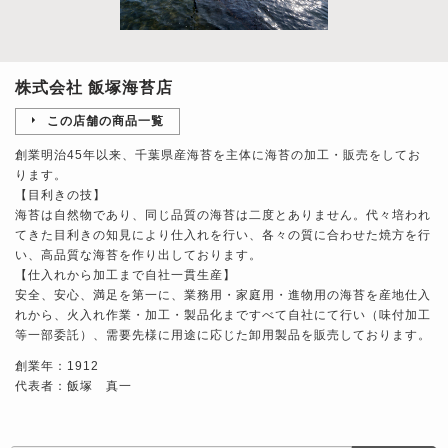
株式会社 飯塚海苔店
この店舗の商品一覧
創業明治45年以来、千葉県産海苔を主体に海苔の加工・販売をしてお
ります。
【目利きの技】
海苔は自然物であり、同じ品質の海苔は二度とありません。代々培われ
てきた目利きの知見により仕入れを行い、各々の質に合わせた焼方を行
い、高品質な海苔を作り出しております。
【仕入れから加工まで自社一貫生産】
安全、安心、満足を第一に、業務用・家庭用・進物用の海苔を産地仕入
れから、火入れ作業・加工・製品化まですべて自社にて行い（味付加工
等一部委託）、需要先様に用途に応じた卸用製品を販売しております。
創業年：1912
代表者：飯塚 真一