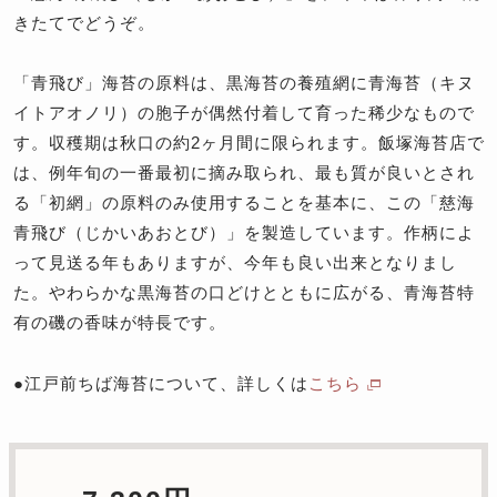
きたてでどうぞ。
「青飛び」海苔の原料は、黒海苔の養殖網に青海苔（キヌ
イトアオノリ）の胞子が偶然付着して育った稀少なもので
す。収穫期は秋口の約2ヶ月間に限られます。飯塚海苔店で
は、例年旬の一番最初に摘み取られ、最も質が良いとされ
る「初網」の原料のみ使用することを基本に、この「慈海
青飛び（じかいあおとび）」を製造しています。作柄によ
って見送る年もありますが、今年も良い出来となりまし
た。やわらかな黒海苔の口どけとともに広がる、青海苔特
有の磯の香味が特長です。
●江戸前ちば海苔について、詳しくは
こちら