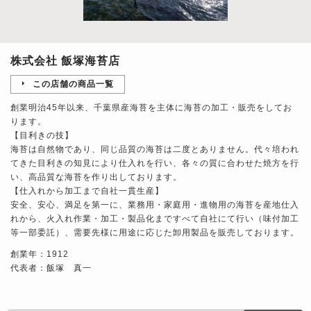
株式会社 飯塚海苔店
この店舗の商品一覧
創業明治45年以来、千葉県産海苔を主体に海苔の加工・販売をしてお
ります。
【目利きの技】
海苔は自然物であり、同じ品質の海苔は二度とありません。代々培われ
てきた目利きの知見により仕入れを行い、各々の質に合わせた焼方を行
い、高品質な海苔を作り出しております。
【仕入れから加工まで自社一貫生産】
安全、安心、満足を第一に、業務用・家庭用・進物用の海苔を産地仕入
れから、火入れ作業・加工・製品化まですべて自社にて行い（味付加工
等一部委託）、需要先様に用途に応じた卸用製品を販売しております。
創業年：1912
代表者：飯塚 真一