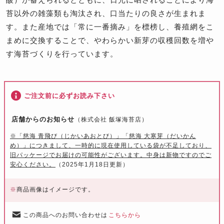
苔以外の雑藻類も淘汰され、口当たりの良さが生まれま
す。また産地では「常に一番摘み」を標榜し、養殖網をこ
まめに交換することで、やわらかい新芽の収穫回数を増や
す海苔づくりを行っています。
ご注文前に必ずお読み下さい
店舗からのお知らせ
（株式会社 飯塚海苔店）
※「慈海 青飛び（じかいあおとび）」「慈海 大寒芽（だいかん
め）」につきまして、一時的に現在使用している袋が不足しており、
旧パッケージでお届けの可能性がございます。中身は新物ですのでご
安心ください。
（2025年1月18日更新）
※
商品画像はイメージです。
この商品へのお問い合わせは
こちらから