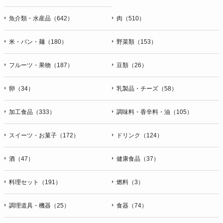
魚介類・水産品（642）
肉（510）
米・パン・麺（180）
野菜類（153）
フルーツ・果物（187）
豆類（26）
卵（34）
乳製品・チーズ（58）
加工食品（333）
調味料・香辛料・油（105）
スイーツ・お菓子（172）
ドリンク（124）
酒（47）
健康食品（37）
料理セット（191）
燃料（3）
調理道具・機器（25）
食器（74）