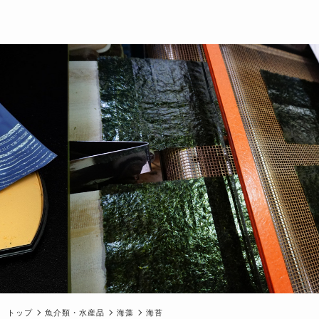
トップ
魚介類・水産品
海藻
海苔