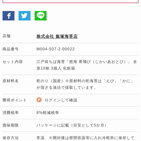
店舗
株式会社 飯塚海苔店
商品番号
M004-507-2-00022
セット内容
江戸前ちば海苔「慈海 青飛び（じかいあおとび）」 全
形10枚 3袋入 化粧箱
原材料名
乾のり（国産）※原材料の乾海苔は「えび」「かに」
が混ざる漁法で採取しています。
獲得ポイント
ログインして確認
消費税率
8%軽減税率
賞味期限
パッケージに記載（目安として5か月）
保存方法
常温 ※開封後は密閉容器等に入れ冷暗所に保存して