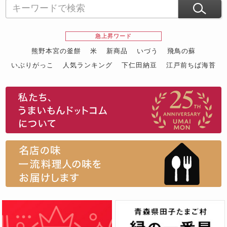
急上昇ワード
熊野本宮の釜餅
米
新商品
いづう
飛鳥の蘇
いぶりがっこ
人気ランキング
下仁田納豆
江戸前ちば海苔
スイーツ
ウニ
田舎庵の鰻
鮪
グルメギフトカタログ
名店の味