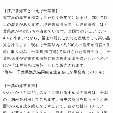
【江戸前海苔といえば千葉産】
東京湾の海苔養殖業は江戸期文政年間に始まり、200 年以
上の歴史があります。現在東京湾産の「江戸前海苔」は千
葉県産がその97％を占めています。全国でのシェアは3〜
4％と小さいながら、量より質にこだわる産地として高い品
質を誇ります。現在は千葉県内の約200人の漁師が海苔の生
産に取り組み、千葉県(東京湾)で採取された海苔のうち、千
葉県漁連が実施する海苔共販の検査基準を満たしたものだ
けが「江戸前ちば海苔」として販売されます。
*資料 千葉県漁業協同組合連合会ほか県発表（2016年）
【千葉の海苔養殖】
やわらかさと口どけの良さに優れる千葉産の海苔は、干潟
の干満差を利用して育ちます。海中の養分を摂る時間と海
面での光合成を繰りかえすことで、豊かな旨味（アミノ
酸）が蓄えられるとともに、日光に晒されることにより海