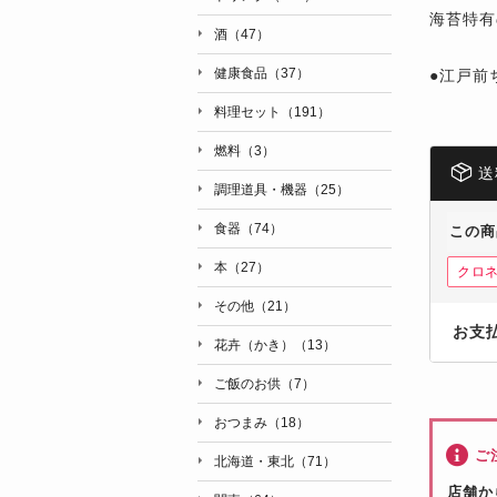
海苔特有
酒（47）
健康食品（37）
●江戸前
料理セット（191）
燃料（3）
送
調理道具・機器（25）
食器（74）
この商
本（27）
クロ
その他（21）
お支
花卉（かき）（13）
ご飯のお供（7）
おつまみ（18）
ご
北海道・東北（71）
店舗か