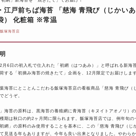
・江戸前ちば海苔 「慈海 青飛び（じかいあ
袋） 化粧箱 ※常温
 飯塚海苔店
明
年12月6日の初入札で仕入れた「初網（はつあみ）」と呼ばれる新
荷する「初摘み海苔の焼きたて」企画を、12月限定でお届けしま
葉海苔にとことんこだわる飯塚海苔店の看板商品「慈海 青飛び（
でどうぞ。
」海苔の原料は、黒海苔の養殖網に青海苔（キヌイトアオノリ）
穫期は秋口の約2ヶ月間に限られます。飯塚海苔店では、例年旬の
初網」の原料のみ使用することを基本に、この「慈海 青飛び（じ
て見送る年もありますが、今年も良い出来となりました。やわら