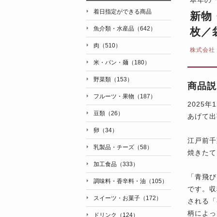
着日指定ができる商品
新物
魚介類・水産品（642）
枚／
肉（510）
株式会社
米・パン・麺（180）
野菜類（153）
商品説
フルーツ・果物（187）
2025
豆類（26）
あげて出
卵（34）
江戸前千
乳製品・チーズ（58）
焼きたて
加工食品（333）
「青飛び
調味料・香辛料・油（105）
です。収
スイーツ・お菓子（172）
される「
柄によっ
ドリンク（124）