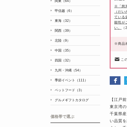
関東（64）
※「慈
甲信越（6）
（だい
ている
東海（32）
能性が
い。
（
関西（39）
北陸（9）
※
商品
中国（35）
こ
四国（32）
九州・沖縄（54）
季節イベント（111）
ペットフード（3）
【江戸前
グルメギフトカタログ
東京湾の
千葉県産
価格帯で選ぶ
い品質を