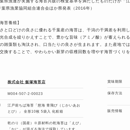
葉県漁連が実施する海苔共販の検査基準を満たしたものだけが「
千葉県漁業協同組合連合会ほか県発表（2016年）
海苔養殖】
さと口どけの良さに優れる千葉産の海苔は、干潟の干満差を利用
光合成を繰りかえすことで、豊かな旨味（アミノ酸）が蓄えられ
の雑藻類も淘汰され、口当たりの良さが生まれます。また産地で
交換することで、やわらかい新芽の収穫回数を増やす海苔づくり
賞味期限
株式会社 飯塚海苔店
保存方法
M004-507-2-00023
容
江戸前ちば海苔「慈海 青飛び（じかいあお
販売情報
とび）」 全形10枚 5袋入 化粧箱
乾のり（国産）※原材料の乾海苔は「えび」
「かに」が混ざる漁法で採取しています。