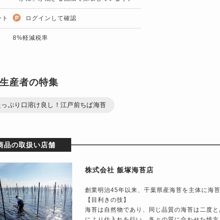
ント
ログインして確認
8%軽減税率
生産者の特集
たっぷり口溶け良し！江戸前ちば海苔
商品の取扱い店舗
株式会社 飯塚海苔店
創業明治45年以来、千葉県産海苔を主体に海
【目利きの技】
海苔は自然物であり、同じ品質の海苔は二度と
により仕入れを行い、各々の質に合わせた焼方