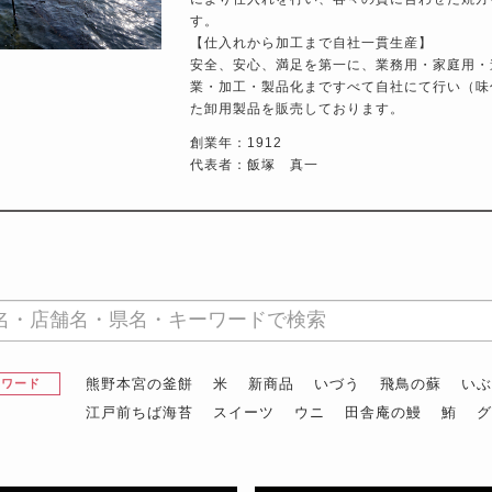
す。
【仕入れから加工まで自社一貫生産】
安全、安心、満足を第一に、業務用・家庭用・
業・加工・製品化まですべて自社にて行い（味
た卸用製品を販売しております。
創業年：1912
代表者：飯塚 真一
熊野本宮の釜餅
米
新商品
いづう
飛鳥の蘇
い
昇ワード
江戸前ちば海苔
スイーツ
ウニ
田舎庵の鰻
鮪