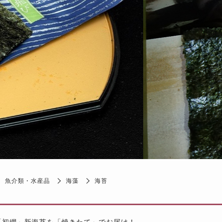
魚介類・水産品
海藻
海苔
「初網」新海苔を「焼きたて」でお届け！