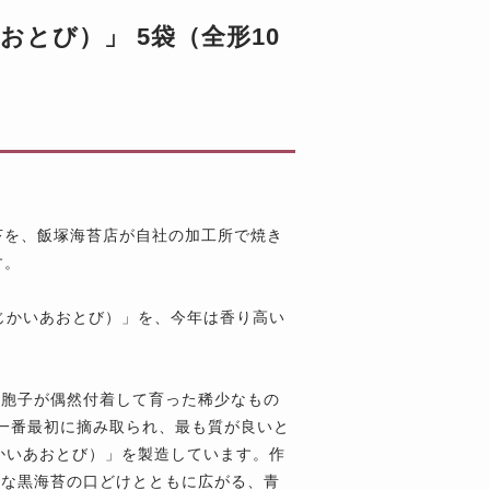
おとび）」 5袋（全形10
海苔を、飯塚海苔店が自社の加工所で焼き
す。
じかいあおとび）」を、今年は香り高い
の胞子が偶然付着して育った稀少なもの
一番最初に摘み取られ、最も質が良いと
かいあおとび）」を製造しています。作
かな黒海苔の口どけとともに広がる、青