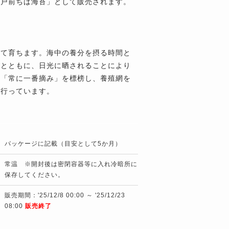
江戸前ちば海苔」として販売されます。
して育ちます。海中の養分を摂る時間と
るとともに、日光に晒されることにより
は「常に一番摘み」を標榜し、養殖網を
を行っています。
パッケージに記載（目安として5か月）
常温 ※開封後は密閉容器等に入れ冷暗所に
保存してください。
販売期間：'25/12/8 00:00 ～ '25/12/23
08:00
販売終了