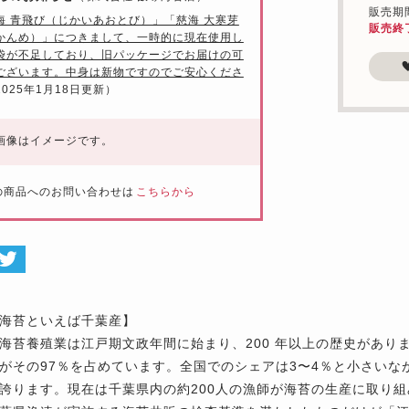
販売期間：
海 青飛び（じかいあおとび）」「慈海 大寒芽
販売終
かんめ）」につきまして、一時的に現在使用し
袋が不足しており、旧パッケージでお届けの可
ございます。中身は新物ですのでご安心くださ
2025年1月18日更新）
画像はイメージです。
の商品へのお問い合わせは
こちらから
海苔といえば千葉産】
海苔養殖業は江戸期文政年間に始まり、200 年以上の歴史があり
がその97％を占めています。全国でのシェアは3〜4％と小さい
誇ります。現在は千葉県内の約200人の漁師が海苔の生産に取り組