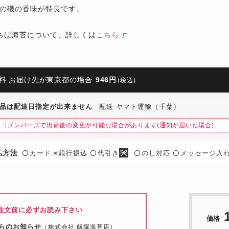
の磯の香味が特長です。
ちば海苔について、詳しくは
こちら
料 お届け先が東京都の場合
946円
(税込)
品は配達日指定が出来ません
配送 ヤマト運輸（千葉）
ネコメンバーズで出荷後の変更が可能な場合があります(通知が届いた場合)
払方法
カード
銀行振込
代引き
のし対応
メッセージ入
〇
×
〇
〇
〇
注文前に必ずお読み下さい
価格
らのお知らせ
（株式会社 飯塚海苔店）