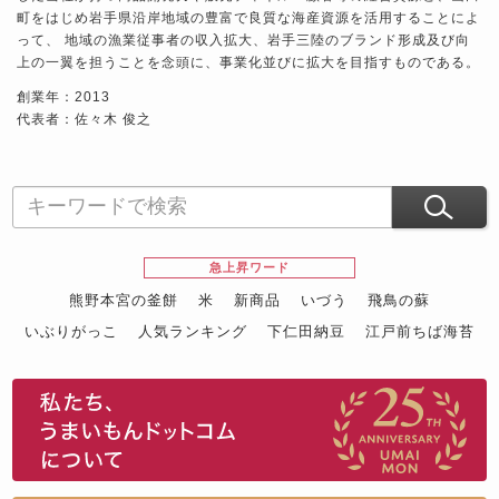
町をはじめ岩手県沿岸地域の豊富で良質な海産資源を活用することによ
って、 地域の漁業従事者の収入拡大、岩手三陸のブランド形成及び向
上の一翼を担うことを念頭に、事業化並びに拡大を目指すものである。
創業年：2013
代表者：佐々木 俊之
急上昇ワード
熊野本宮の釜餅
米
新商品
いづう
飛鳥の蘇
いぶりがっこ
人気ランキング
下仁田納豆
江戸前ちば海苔
スイーツ
ウニ
田舎庵の鰻
鮪
グルメギフトカタログ
名店の味