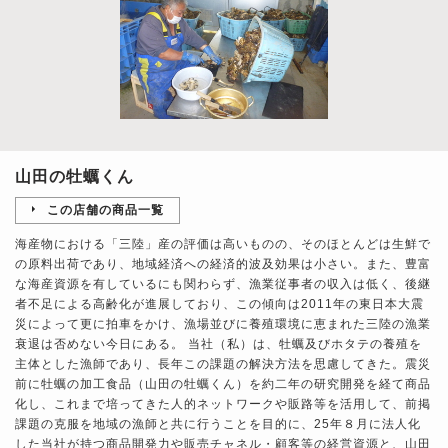
山田の牡蠣くん
この店舗の商品一覧
海産物における「三陸」産の評価は高いものの、そのほとんどは生鮮で
の原料出荷であり、地域経済への経済的波及効果は小さい。また、豊富
な海産資源を有しているにも関わらず、漁業従事者の収入は低く、後継
者不足による高齢化が進展しており、この傾向は2011年の東日本大震
災によって更に拍車をかけ、漁場並びに養殖環境に恵まれた三陸の漁業
衰退は否めない今日にある。 当社（私）は、牡蠣及びホタテの養殖を
主体とした漁師であり、長年この課題の解決方法を思慮してきた。震災
前に牡蠣の加工食品（山田の牡蠣くん）を約二年の研究開発を経て商品
化し、これまで培ってきた人的ネットワークや販路等を活用して、前掲
課題の克服を地域の漁師と共に行うことを目的に、25年８月に法人化
した当社が持つ商品開発力や販売チャネル・顧客等の経営資源と、山田