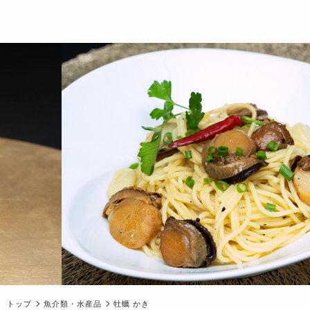
トップ
魚介類・水産品
牡蠣 かき