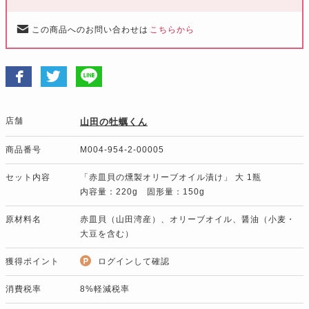
この商品へのお問い合わせは
こちらから
店舗
山田の牡蠣くん
商品番号
M004-954-2-00005
セット内容
「赤皿貝の燻製オリーブオイル漬け」 大 1瓶
内容量：220g 固形量：150g
原材料名
赤皿貝（山田湾産）、オリーブオイル、醤油（小麦・
大豆を含む）
獲得ポイント
ログインして確認
消費税率
8%軽減税率