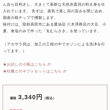
ん自ら目利きし、大きくて新鮮な天然赤皿貝の剥き身を仕
入れています。 先ずは、蒸気で蒸し貝の旨みを閉じ込め、
国産の桜チップで燻製します。
味付けは、陸前高田市にある醤油店 八木澤商店の大豆、小
麦、食塩のみで作った「丸むらさき」を使っています。
（アカザラ貝は、加工の工程の中でオゾンによる洗浄を行
ってます。）
★お試しの小瓶はこちら
★牡蠣とのギフトセットはこちら
3,340円
価格
（税込）