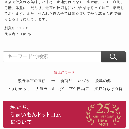
当店で仕入れる美味しい牛は、産地だけでなく、生産者、メス、血統、
月齢、体型にこだわり、最高の技術を注いで自信を持って加工・販売し
ております。また、仕入れた肉の全ては骨を抜いてから20日以内で売
り切るようにしています。
創業年：2010
代表者：加藤 敦
急上昇ワード
熊野本宮の釜餅
米
新商品
いづう
飛鳥の蘇
いぶりがっこ
人気ランキング
下仁田納豆
江戸前ちば海苔
スイーツ
ウニ
田舎庵の鰻
鮪
グルメギフトカタログ
名店の味