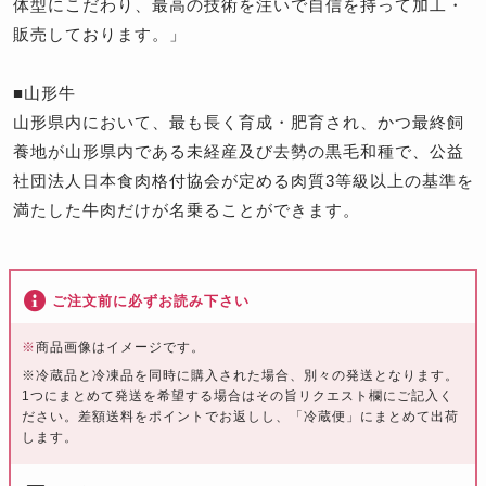
体型にこだわり、最高の技術を注いで自信を持って加工・
販売しております。」
■山形牛
山形県内において、最も長く育成・肥育され、かつ最終飼
養地が山形県内である未経産及び去勢の黒毛和種で、公益
社団法人日本食肉格付協会が定める肉質3等級以上の基準を
満たした牛肉だけが名乗ることができます。
ご注文前に必ずお読み下さい
※
商品画像はイメージです。
※冷蔵品と冷凍品を同時に購入された場合、別々の発送となります。
1つにまとめて発送を希望する場合はその旨リクエスト欄にご記入く
ださい。差額送料をポイントでお返しし、「冷蔵便」にまとめて出荷
します。