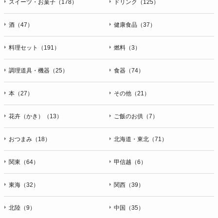
スイーツ・お菓子（178）
ドリンク（125）
酒（47）
健康食品（37）
料理セット（191）
燃料（3）
調理道具・機器（25）
食器（74）
本（27）
その他（21）
花卉（かき）（13）
ご飯のお供（7）
おつまみ（18）
北海道・東北（71）
関東（64）
甲信越（6）
東海（32）
関西（39）
北陸（9）
中国（35）