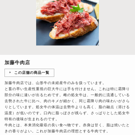
加藤牛肉店
この店舗の商品一覧
加藤牛肉店では、山形牛の未経産牛のみを扱っています。
と畜の早い生産性重視の巨大牛には手を付けません。これは特に霜降り
部分の味に違いが出るためです。雌の処女牛は、一般的に流通している
去勢された牛に比べ、肉のキメが細かく、同じ霜降り肉の味わいがさら
りとしています。処女牛の体温は去勢牛よりも高く、脂の融点（溶ける
温度）が低いのです。口内に脂っぽさが残らず、さっぱりとした処女牛
特有の後味が生まれるのです。
牛肉とは、本来消化吸収の良い食べ物です。赤身は甘く、脂は焼いたと
きの香りがよい。これが加藤牛肉店の理想とする牛肉です。