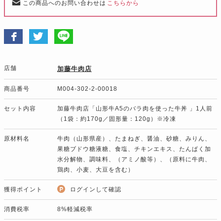
この商品へのお問い合わせは
こちらから
店舗
加藤牛肉店
商品番号
M004-302-2-00018
セット内容
加藤牛肉店「山形牛A5のバラ肉を使った牛丼 」1人前
（1袋：約170g／固形量：120g）※冷凍
原材料名
牛肉（山形県産）、たまねぎ、醤油、砂糖、みりん、
果糖ブドウ糖液糖、食塩、チキンエキス、たんぱく加
水分解物、調味料、（アミノ酸等）、（原料に牛肉、
鶏肉、小麦、大豆を含む）
獲得ポイント
ログインして確認
消費税率
8%軽減税率