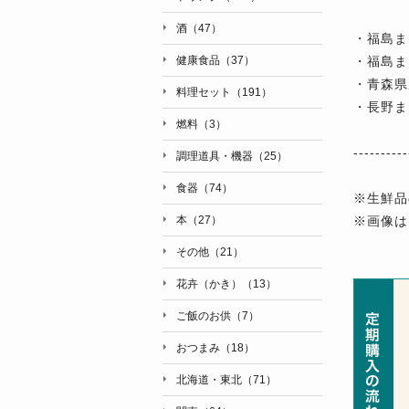
酒（47）
・福島ま
・福島ま
健康食品（37）
・青森県
料理セット（191）
・長野ま
燃料（3）
----------
調理道具・機器（25）
食器（74）
※生鮮品
※画像は
本（27）
その他（21）
花卉（かき）（13）
ご飯のお供（7）
おつまみ（18）
北海道・東北（71）