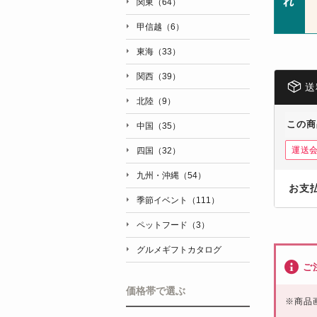
関東（64）
甲信越（6）
東海（33）
関西（39）
送
北陸（9）
この商
中国（35）
運送
四国（32）
九州・沖縄（54）
お支
季節イベント（111）
ペットフード（3）
グルメギフトカタログ
ご
価格帯で選ぶ
※
商品