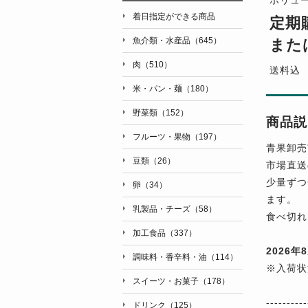
着日指定ができる商品
定期
魚介類・水産品（645）
また
肉（510）
送料込
米・パン・麺（180）
野菜類（152）
商品説
フルーツ・果物（197）
青果卸売
豆類（26）
市場直送
少量ずつ
卵（34）
ます。
乳製品・チーズ（58）
食べ切れ
加工食品（337）
2026
調味料・香辛料・油（114）
※入荷状
スイーツ・お菓子（178）
----------
ドリンク（125）