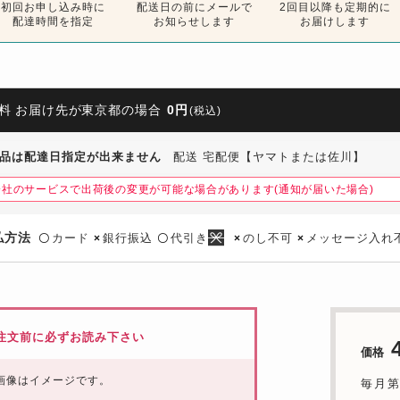
初回お申し込み時に
配送
日の
前にメールで
2回目以降も定期的に
配達時間を指定
お知らせします
お届けします
料 お届け先が東京都の場合
0円
(税込)
品は配達日指定が出来ません
配送 宅配便【ヤマトまたは佐川】
会社のサービスで出荷後の変更が可能な場合があります(通知が届いた場合)
払方法
カード
銀行振込
代引き
のし不可
メッセージ入れ
〇
×
〇
×
×
注文前に必ずお読み下さい
価格
画像はイメージです。
毎月第