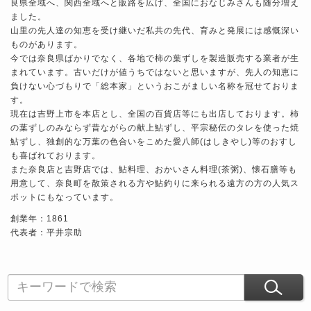
良県全域へ、関西全域へと販路を広げ、全国におなじみさんも随分増え
ました。
山里の先人達の知恵を受け継いだ私共の先代、育みと発展には感慨深い
ものがあります。
今では奈良県ばかりでなく、各地で柿の葉ずしを製造販売する業者が生
まれています。古いだけが値うちではないと思いますが、先人の知恵に
負けない心づもりで「総本家」というおこがましい名称を冠せておりま
す。
現在は吉野上市を本店とし、全国の百貨店等にも出店しております。柿
の葉ずしのみならず昔ながらの献上鮎ずし、平宗秘伝のタレを使った焼
鮎ずし、独創的な万葉の色合いをこめた愛八師(はしきやし)等のおすし
も喜ばれております。
また奈良店と吉野店では、鮎料理、おかいさん料理(茶粥)、懐石膳等も
用意して、奈良町を散策される方や鮎釣りに来られる遠方の方の人気ス
ポットにもなっています。
創業年：1861
代表者：平井宗助