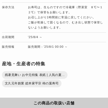
保存方法
お寿司は、生ものですので冷蔵庫（野菜室 ８℃〜１
２℃）で保管をお願いします。
お召し上がり1時間前に常温に戻してください。
ご飯が乾燥して固くなるので、むき出し状態で保管し
ないようお願いします。
出荷期間
'25/8/4 ～
販売情報
販売期間：'25/8/1 00:00 ～
産地・生産者の特集
残暑見舞い お中元特集 表紙 | 人気の夏...
文久元年創業 総本家平宗 柿の葉寿司
この商品の取扱い店舗