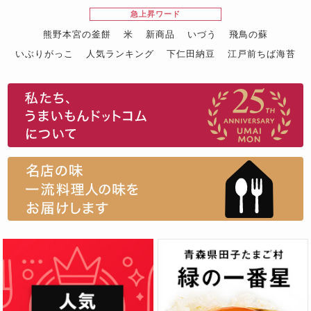
急上昇ワード
熊野本宮の釜餅
米
新商品
いづう
飛鳥の蘇
いぶりがっこ
人気ランキング
下仁田納豆
江戸前ちば海苔
スイーツ
ウニ
田舎庵の鰻
鮪
グルメギフトカタログ
名店の味