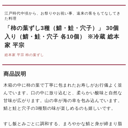
江戸時代中頃から、お祭りやお祝い事、遠来の客をもてなしてき
た料理
「柿の葉ずし3種（鯖・鮭・穴子）」 30個
入り（鯖・鮭・穴子 各10個） ※冷蔵 総本
家 平宗
総本家 平宗 柿の葉ずし
商品説明
木箱の中に柿の葉で丁寧に包まれたお寿しがお行儀よく並
んでいます。口の中に放り込むと、柔らかい酸味と自然な
甘味が広がります。山の幸が海の幸を包み込んでいます。
鯖と鮭と穴子の3種類の味が楽しめるのも嬉しいです。
すし飯とみごとに調和する、まろやかな鯖と身が締まり脂