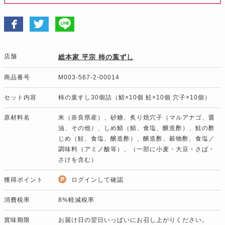
店舗
総本家 平宗 柿の葉ずし
商品番号
M003-567-2-00014
セット内容
柿の葉すし30個詰（鯖×10個 鮭×10個 穴子×10個）
原材料名
米（奈良県産）、砂糖、炙り焼穴子（マルアナゴ、醤
油、その他）、しめ鯖（鯖、食塩、醸造酢）、鮭の酢
じめ（鮭、食塩、醸造酢）、醸造酢、穀物酢、食塩／
調味料（アミノ酸等）、（一部に小麦・大豆・さば・
さけを含む）
獲得ポイント
ログインして確認
消費税率
8%軽減税率
賞味期限
お届け日の翌日いっぱいにお召し上がりください。