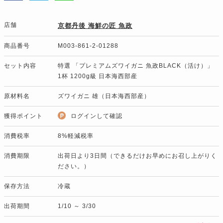
店舗
京都丹後 海鮮の匠 魚政
商品番号
M003-861-2-01288
セット内容
特選 「プレミアムズワイガニ 魚政BLACK（活け）」
1杯 1200g級 日本海西部産
原材料名
ズワイガニ 雄（日本海西部産）
獲得ポイント
ログインして確認
消費税率
8%軽減税率
消費期限
出荷日より3日間（できるだけお早めにお召し上がりく
ださい。）
保存方法
冷蔵
出荷期間
1/10 ～ 3/30