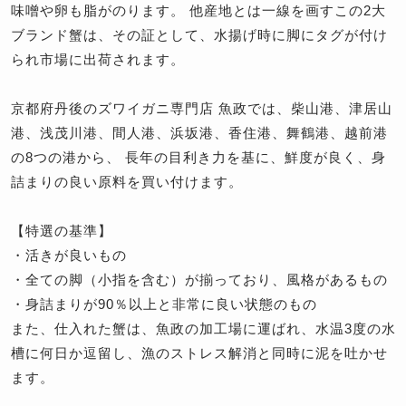
味噌や卵も脂がのります。 他産地とは一線を画すこの2大
ブランド蟹は、その証として、水揚げ時に脚にタグが付け
られ市場に出荷されます。
京都府丹後のズワイガニ専門店 魚政では、柴山港、津居山
港、浅茂川港、間人港、浜坂港、香住港、舞鶴港、越前港
の8つの港から、 長年の目利き力を基に、鮮度が良く、身
詰まりの良い原料を買い付けます。
【特選の基準】
・活きが良いもの
・全ての脚（小指を含む）が揃っており、風格があるもの
・身詰まりが90％以上と非常に良い状態のもの
また、仕入れた蟹は、魚政の加工場に運ばれ、水温3度の水
槽に何日か逗留し、漁のストレス解消と同時に泥を吐かせ
ます。