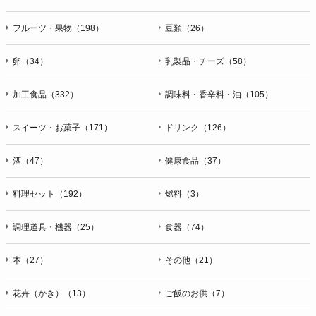
フルーツ・果物（198）
豆類（26）
卵（34）
乳製品・チーズ（58）
加工食品（332）
調味料・香辛料・油（105）
スイーツ・お菓子（171）
ドリンク（126）
酒（47）
健康食品（37）
料理セット（192）
燃料（3）
調理道具・機器（25）
食器（74）
本（27）
その他（21）
花卉（かき）（13）
ご飯のお供（7）