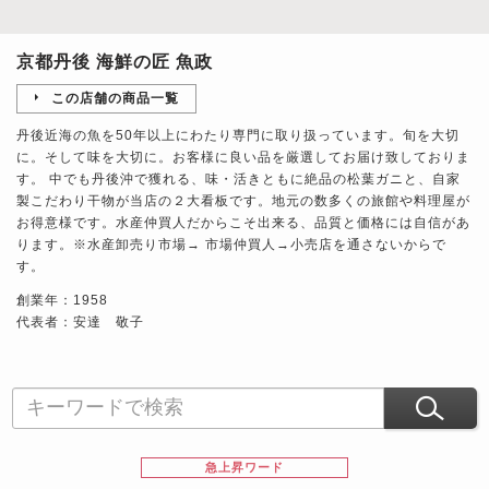
京都丹後 海鮮の匠 魚政
この店舗の商品一覧
丹後近海の魚を50年以上にわたり専門に取り扱っています。旬を大切
に。そして味を大切に。お客様に良い品を厳選してお届け致しておりま
す。 中でも丹後沖で獲れる、味・活きともに絶品の松葉ガニと、自家
製こだわり干物が当店の２大看板です。地元の数多くの旅館や料理屋が
お得意様です。水産仲買人だからこそ出来る、品質と価格には自信があ
ります。※水産卸売り市場→ 市場仲買人→小売店を通さないからで
す。
創業年：1958
代表者：安達 敬子
急上昇ワード