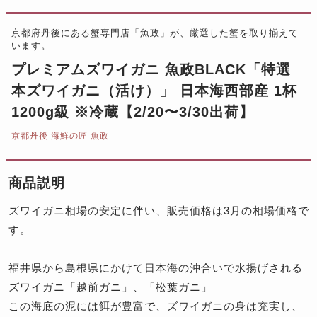
京都府丹後にある蟹専門店「魚政」が、厳選した蟹を取り揃えて
います。
プレミアムズワイガニ 魚政BLACK「特選
本ズワイガニ（活け）」 日本海西部産 1杯
1200g級 ※冷蔵【2/20〜3/30出荷】
京都丹後 海鮮の匠 魚政
商品説明
ズワイガニ相場の安定に伴い、販売価格は3月の相場価格で
す。
福井県から島根県にかけて日本海の沖合いで水揚げされる
ズワイガニ「越前ガニ」、「松葉ガニ」
この海底の泥には餌が豊富で、ズワイガニの身は充実し、