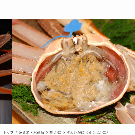
トップ
魚介類・水産品
蟹 かに
ずわいがに《まつばがに》