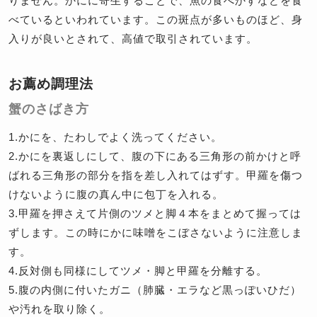
りません。かにに寄生することで、魚の食べかすなどを食
べているといわれています。この斑点が多いものほど、身
入りが良いとされて、高値で取引されています。
お薦め調理法
蟹のさばき方
1.かにを、たわしでよく洗ってください。
2.かにを裏返しにして、腹の下にある三角形の前かけと呼
ばれる三角形の部分を指を差し入れてはずす。甲羅を傷つ
けないように腹の真ん中に包丁を入れる。
3.甲羅を押さえて片側のツメと脚４本をまとめて握っては
ずします。この時にかに味噌をこぼさないように注意しま
す。
4.反対側も同様にしてツメ・脚と甲羅を分離する。
5.腹の内側に付いたガニ（肺臓・エラなど黒っぽいひだ）
や汚れを取り除く。