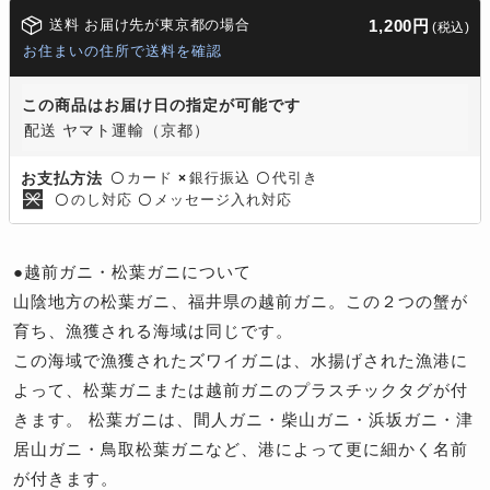
送料 お届け先が東京都の場合
1,200円
(税込)
お住まいの住所で送料を確認
この商品はお届け日の指定が可能です
配送 ヤマト運輸（京都）
カード
銀行振込
代引き
お支払方法
〇
×
〇
のし対応
メッセージ入れ対応
〇
〇
●越前ガニ・松葉ガニについて
山陰地方の松葉ガニ、福井県の越前ガニ。この２つの蟹が
育ち、漁獲される海域は同じです。
この海域で漁獲されたズワイガニは、水揚げされた漁港に
よって、松葉ガニまたは越前ガニのプラスチックタグが付
きます。 松葉ガニは、間人ガニ・柴山ガニ・浜坂ガニ・津
居山ガニ・鳥取松葉ガニなど、港によって更に細かく名前
が付きます。