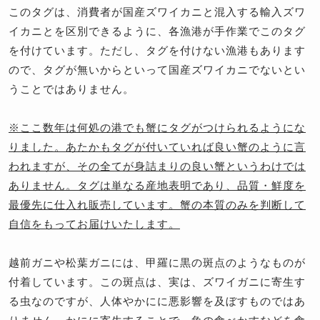
このタグは、消費者が国産ズワイカニと混入する輸入ズワ
イカニとを区別できるように、各漁港が手作業でこのタグ
を付けています。ただし、タグを付けない漁港もあります
ので、タグが無いからといって国産ズワイカニでないとい
うことではありません。
※ここ数年は何処の港でも蟹にタグがつけられるようにな
りました。あたかもタグが付いていれば良い蟹のように言
われますが、その全てが身詰まりの良い蟹というわけでは
ありません。タグは単なる産地表明であり、品質・鮮度を
最優先に仕入れ販売しています。蟹の本質のみを判断して
自信をもってお届けいたします。
越前ガニや松葉ガニには、甲羅に黒の斑点のようなものが
付着しています。この斑点は、実は、ズワイガニに寄生す
る虫なのですが、人体やかにに悪影響を及ぼすものではあ