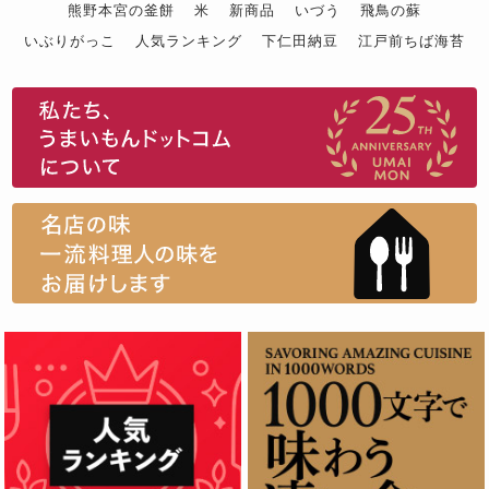
熊野本宮の釜餅
米
新商品
いづう
飛鳥の蘇
いぶりがっこ
人気ランキング
下仁田納豆
江戸前ちば海苔
スイーツ
ウニ
田舎庵の鰻
鮪
グルメギフトカタログ
名店の味