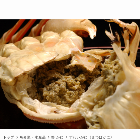
トップ
魚介類・水産品
蟹 かに
ずわいがに《まつばがに》