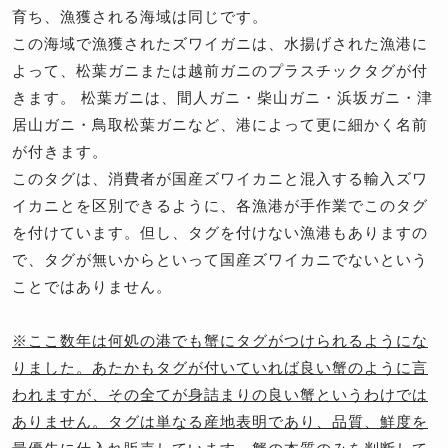
育ち、漁獲される海域は同じです。
この海域で漁獲されたズワイガニは、水揚げされた漁港に
よって、松葉ガニまたは越前ガニのプラスチックタグが付
きます。 松葉ガニは、間人ガニ・柴山ガニ・浜坂ガニ・津
居山ガニ・鳥取松葉ガニなど、港によって更に細かく名前
が付きます。
このタグは、消費者が国産ズワイカニと混入する輸入ズワ
イカニとを区別できるように、各漁港が手作業でこのタグ
を付けています。但し、タグを付けない漁港もありますの
で、タグが無いからといって国産ズワイカニでないという
ことではありません。
※ここ数年は何処の港でも蟹にタグがつけられるようにな
りました。あたかもタグが付いていれば良い蟹のように言
われますが、その全てが身詰まりの良い蟹というわけでは
ありません。タグは単なる産地表明であり、品質、鮮度を