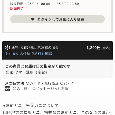
販売期間：'25/11/1 00:00 ～ '26/3/20 23:59
販売終了
ログインしてお気に入り登録
送料 お届け先が東京都の場合
1,200円
(税込)
お住まいの住所で送料を確認
この商品はお届け日の指定が可能です
配送 ヤマト運輸（京都）
カード
銀行振込
代引き
お支払方法
〇
×
〇
のし対応
メッセージ入れ対応
〇
〇
●越前ガニ・松葉ガニについて
山陰地方の松葉ガニ、福井県の越前ガニ。この２つの蟹が