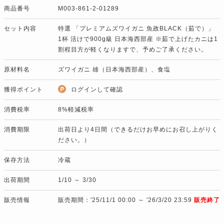
商品番号
M003-861-2-01289
セット内容
特選 「プレミアムズワイガニ 魚政BLACK（茹で）」
1杯 活けで900g級 日本海西部産
※茹で上げたカニは1
割程目方が軽くなりますで、予めご了承ください。
原材料名
ズワイガニ 雄（日本海西部産）、食塩
獲得ポイント
ログインして確認
消費税率
8%軽減税率
消費期限
出荷日より4日間（できるだけお早めにお召し上がりく
ださい。）
保存方法
冷蔵
出荷期間
1/10 ～ 3/30
販売情報
販売期間：'25/11/1 00:00 ～ '26/3/20 23:59
販売終了