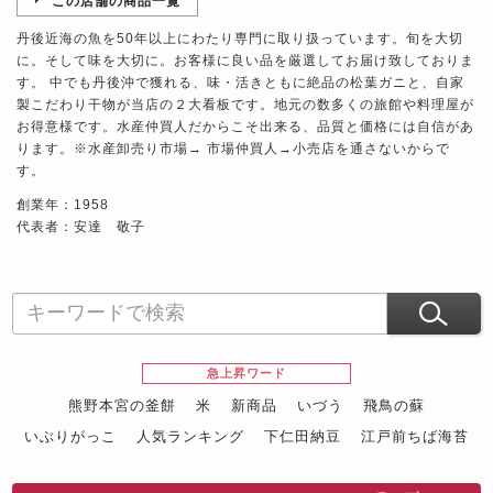
この店舗の商品一覧
丹後近海の魚を50年以上にわたり専門に取り扱っています。旬を大切
に。そして味を大切に。お客様に良い品を厳選してお届け致しておりま
す。 中でも丹後沖で獲れる、味・活きともに絶品の松葉ガニと、自家
製こだわり干物が当店の２大看板です。地元の数多くの旅館や料理屋が
お得意様です。水産仲買人だからこそ出来る、品質と価格には自信があ
ります。※水産卸売り市場→ 市場仲買人→小売店を通さないからで
す。
創業年：1958
代表者：安達 敬子
急上昇ワード
熊野本宮の釜餅
米
新商品
いづう
飛鳥の蘇
いぶりがっこ
人気ランキング
下仁田納豆
江戸前ちば海苔
スイーツ
ウニ
田舎庵の鰻
鮪
グルメギフトカタログ