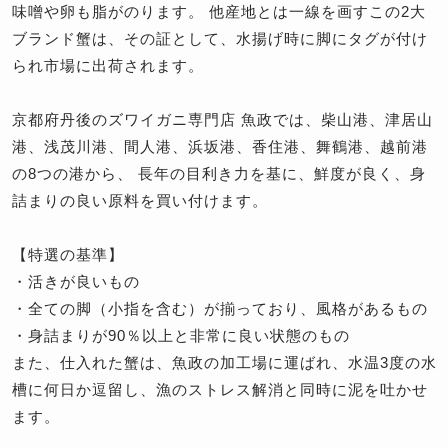
味噌や卵も脂がのります。 他産地とは一線を画すこの2大
ブランド蟹は、その証として、水揚げ時に脚にタグが付け
られ市場に出荷されます。
京都府丹後のズワイガニ専門店 魚政では、柴山港、津居山
港、浅茂川港、間人港、浜坂港、香住港、舞鶴港、越前港
の8つの港から、 長年の目利き力を基に、鮮度が良く、身
詰まりの良い原料を買い付けます。
【特選の基準】
・活きが良いもの
・全ての脚（小指を含む）が揃っており、風格があるもの
・身詰まりが90％以上と非常に良い状態のもの
また、仕入れた蟹は、魚政の加工場に運ばれ、水温3度の水
槽に何日か逗留し、漁のストレス解消と同時に泥を吐かせ
ます。