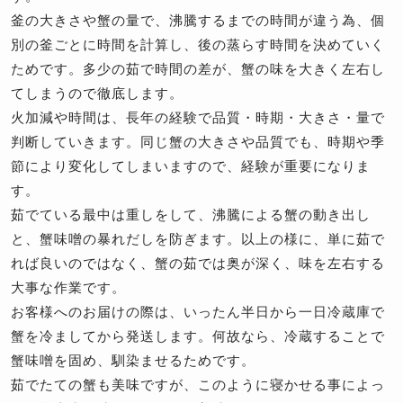
釜の大きさや蟹の量で、沸騰するまでの時間が違う為、個
別の釜ごとに時間を計算し、後の蒸らす時間を決めていく
ためです。多少の茹で時間の差が、蟹の味を大きく左右し
てしまうので徹底します。
火加減や時間は、長年の経験で品質・時期・大きさ・量で
判断していきます。同じ蟹の大きさや品質でも、時期や季
節により変化してしまいますので、経験が重要になりま
す。
茹でている最中は重しをして、沸騰による蟹の動き出し
と、蟹味噌の暴れだしを防ぎます。以上の様に、単に茹で
れば良いのではなく、蟹の茹では奥が深く、味を左右する
大事な作業です。
お客様へのお届けの際は、いったん半日から一日冷蔵庫で
蟹を冷ましてから発送します。何故なら、冷蔵することで
蟹味噌を固め、馴染ませるためです。
茹でたての蟹も美味ですが、このように寝かせる事によっ