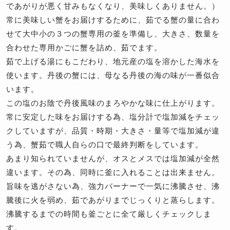
であがりが悪く甘みもなくなり、美味しくありません。）
常に美味しい蟹をお届けするために、茹でる蟹の量に合わ
せて大中小の３つの蟹専用の釜を準備し、大きさ、数量を
合わせた専用かごに蟹を詰め、茹でます。
茹で上げる湯にもこだわり、地元産の塩を溶かした海水を
使います。丹後の蟹には、母なる丹後の海の味が一番似合
います。
この塩のお陰で丹後風味のまろやかな味に仕上がります。
常に安定した味をお届けする為、塩分計で塩加減をチェッ
クしていますが、品質・時期・大きさ・量等で塩加減が違
う為、蟹茹で職人自らの口で最終判断をしています。
あまり知られていませんが、オスとメスでは塩加減が全然
違います。その為、同時に釜に入れることは出来ません。
旨味を逃がさない為、強力バーナーで一気に沸騰させ、沸
騰後に火を弱め、茹であがりまでじっくりと蒸らします。
沸騰するまでの時間も釜ごとに全て厳しくチェックしま
す。