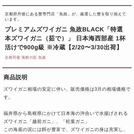
京都府丹後にある蟹専門店「魚政」が、厳選した蟹を取り揃えて
います。
プレミアムズワイガニ 魚政BLACK「特選
本ズワイガニ（茹で）」 日本海西部産 1杯
活けで900g級 ※冷蔵【2/20〜3/30出荷】
京都丹後 海鮮の匠 魚政
商品説明
ズワイガニ相場の安定に伴い、販売価格は3月の相場価格で
す。
福井県から島根県にかけて日本海の沖合いで水揚げされる
ズワイガニ「越前ガニ」、「松葉ガニ」
この海底の泥には餌が豊富で、ズワイガニの身は充実し、