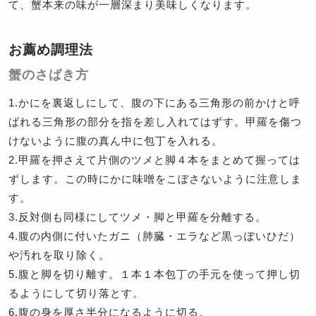
て、蟹本来の味が一層深まり美味しくなります。
お薦め調理法
蟹のさばき方
1.かにを裏返しにして、腹の下にある三角形の前かけと呼
ばれる三角形の部分を指を差し入れてはずす。甲羅を傷つ
けないように腹の真ん中に包丁を入れる。
2.甲羅を押さえて片側のツメと脚４本をまとめて握っては
ずします。この時にかに味噌をこぼさないように注意しま
す。
3.反対側も同様にしてツメ・脚と甲羅を分離する。
4.腹の内側に付いたガニ（肺臓・エラなど黒っぽいひだ）
や汚れを取り除く。
5.腹と脚を切り離す。１本１本包丁の手元を使って押し切
るようにして切り落とす。
6.腹の身を厚さ半分になるように切る。