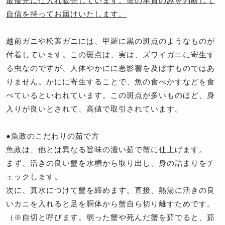
最優先に仕入れ販売しています。蟹の本質のみを判断して
自信を持ってお届けいたします。
越前ガニや松葉ガニには、甲羅に黒の斑点のようなものが
付着しています。この斑点は、実は、ズワイガニに寄生す
る虫なのですが、人体やかにに悪影響を及ぼすものではあ
りません。かにに寄生することで、魚の食べかすなどを食
べているといわれています。この斑点が多いものほど、身
入りが良いとされて、高値で取引されています。
●魚政のこだわりの茹で方
魚政は、他とは異なる旨味の濃い茹で蟹に仕上げます。
まず、活きの良い蟹を水槽から取り出し、身の詰まりをチ
ェックします。
次に、真水につけて蟹を締めます。直接、熱湯に活きの良
いカニを入れると足を胴体から蟹自ら切り離すためです。
（※自切と呼びます。弱った蟹や死んだ蟹を茹でると、茹