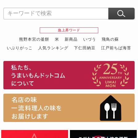
急上昇ワード
熊野本宮の釜餅
米
新商品
いづう
飛鳥の蘇
いぶりがっこ
人気ランキング
下仁田納豆
江戸前ちば海苔
スイーツ
ウニ
田舎庵の鰻
鮪
グルメギフトカタログ
名店の味