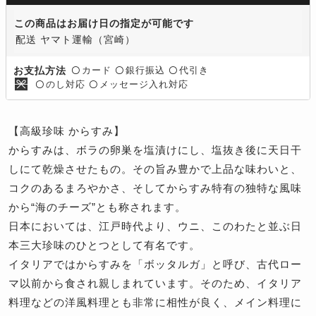
この商品はお届け日の指定が可能です
配送 ヤマト運輸（宮崎）
カード
銀行振込
代引き
お支払方法
〇
〇
〇
のし対応
メッセージ入れ対応
〇
〇
【高級珍味 からすみ】
からすみは、ボラの卵巣を塩漬けにし、塩抜き後に天日干
しにて乾燥させたもの。その旨み豊かで上品な味わいと、
コクのあるまろやかさ、そしてからすみ特有の独特な風味
から“海のチーズ”とも称されます。
日本においては、江戸時代より、ウニ、このわたと並ぶ日
本三大珍味のひとつとして有名です。
イタリアではからすみを「ボッタルガ」と呼び、古代ロー
マ以前から食され親しまれています。そのため、イタリア
料理などの洋風料理とも非常に相性が良く、メイン料理に