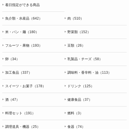
着日指定ができる商品
魚介類・水産品（642）
肉（510）
米・パン・麺（180）
野菜類（152）
フルーツ・果物（193）
豆類（26）
卵（34）
乳製品・チーズ（58）
加工食品（337）
調味料・香辛料・油（113）
スイーツ・お菓子（178）
ドリンク（125）
酒（47）
健康食品（37）
料理セット（191）
燃料（3）
調理道具・機器（25）
食器（74）