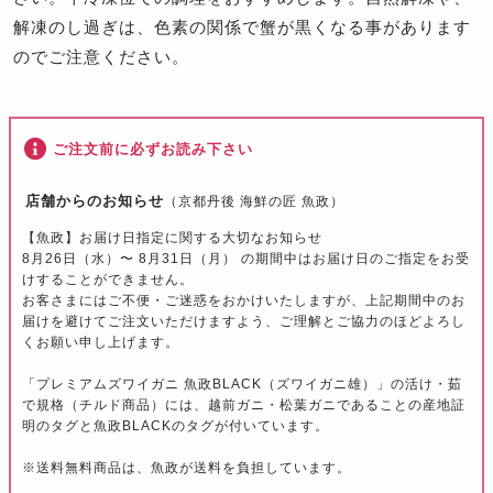
解凍のし過ぎは、色素の関係で蟹が黒くなる事があります
のでご注意ください。
ご注文前に必ずお読み下さい
店舗からのお知らせ
（京都丹後 海鮮の匠 魚政）
【魚政】お届け日指定に関する大切なお知らせ
8月26日（水）〜 8月31日（月） の期間中はお届け日のご指定をお受
けすることができません。
お客さまにはご不便・ご迷惑をおかけいたしますが、上記期間中のお
届けを避けてご注文いただけますよう、ご理解とご協力のほどよろし
くお願い申し上げます。
「プレミアムズワイガニ 魚政BLACK（ズワイガニ雄）」の活け・茹
で規格（チルド商品）には、越前ガニ・松葉ガニであることの産地証
明のタグと魚政BLACKのタグが付いています。
※送料無料商品は、魚政が送料を負担しています。