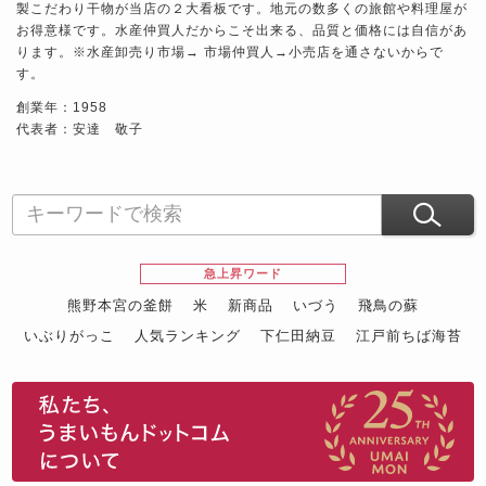
製こだわり干物が当店の２大看板です。地元の数多くの旅館や料理屋が
お得意様です。水産仲買人だからこそ出来る、品質と価格には自信があ
ります。※水産卸売り市場→ 市場仲買人→小売店を通さないからで
す。
創業年：1958
代表者：安達 敬子
急上昇ワード
熊野本宮の釜餅
米
新商品
いづう
飛鳥の蘇
いぶりがっこ
人気ランキング
下仁田納豆
江戸前ちば海苔
スイーツ
ウニ
田舎庵の鰻
鮪
グルメギフトカタログ
名店の味