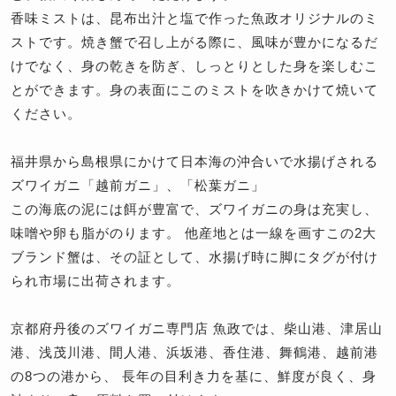
香味ミストは、昆布出汁と塩で作った魚政オリジナルのミ
ストです。焼き蟹で召し上がる際に、風味が豊かになるだ
けでなく、身の乾きを防ぎ、しっとりとした身を楽しむこ
とができます。身の表面にこのミストを吹きかけて焼いて
ください。
福井県から島根県にかけて日本海の沖合いで水揚げされる
ズワイガニ「越前ガニ」、「松葉ガニ」
この海底の泥には餌が豊富で、ズワイガニの身は充実し、
味噌や卵も脂がのります。 他産地とは一線を画すこの2大
ブランド蟹は、その証として、水揚げ時に脚にタグが付け
られ市場に出荷されます。
京都府丹後のズワイガニ専門店 魚政では、柴山港、津居山
港、浅茂川港、間人港、浜坂港、香住港、舞鶴港、越前港
の8つの港から、 長年の目利き力を基に、鮮度が良く、身