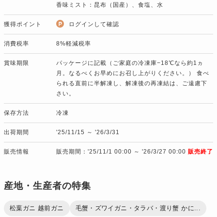
香味ミスト：昆布（国産）、食塩、水
獲得ポイント
ログインして確認
消費税率
8%軽減税率
賞味期限
パッケージに記載（ご家庭の冷凍庫−18℃なら約1ヵ
月。なるべくお早めにお召し上がりください。） 食べ
られる直前に半解凍し、解凍後の再凍結は、ご遠慮下
さい。
保存方法
冷凍
出荷期間
'25/11/15 ～ '26/3/31
販売情報
販売期間：'25/11/1 00:00 ～ '26/3/27 00:00
販売終了
産地・生産者の特集
松葉ガニ 越前ガニ
毛蟹・ズワイガニ・タラバ・渡り蟹 かに...