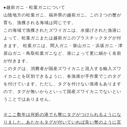
●越前ガニ・松葉ガニについて
山陰地方の松葉ガニ、福井県の越前ガニ。この２つの蟹が
育ち、漁獲される海域は同じです。
この海域で漁獲されたズワイガニは、水揚げされた漁港に
よって、松葉ガニまたは越前ガニのプラスチックタグが付
きます。 松葉ガニは、間人ガニ・柴山ガニ・浜坂ガニ・津
居山ガニ・鳥取松葉ガニなど、港によって更に細かく名前
が付きます。
このタグは、消費者が国産ズワイカニと混入する輸入ズワ
イカニとを区別できるように、各漁港が手作業でこのタグ
を付けています。ただし、タグを付けない漁港もあります
ので、タグが無いからといって国産ズワイカニでないとい
うことではありません。
※ここ数年は何処の港でも蟹にタグがつけられるようにな
りました。あたかもタグが付いていれば良い蟹のように言