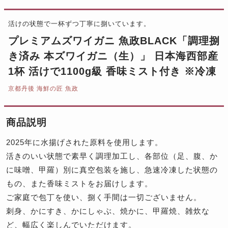
活けの状態で一杯ずつ丁寧に捌いています。
プレミアムズワイガニ 魚政BLACK「調理捌
き済み 本ズワイガニ（生）」 日本海西部産
1杯 活けで1100g級 香味ミスト付き ※冷凍
京都丹後 海鮮の匠 魚政
商品説明
2025年に水揚げされた原料を使用します。
活きのいい状態で素早く調理加工し、各部位（足、腹、か
に味噌、甲羅）別に真空包装を施し、急速冷凍した状態の
もの、また香味ミストをお届けします。
ご家庭で包丁を使い、捌く手間は一切ございません。
刺身、かにすき、かにしゃぶ、焼かに、甲羅焼、雑炊な
ど、幅広く楽しんでいただけます。