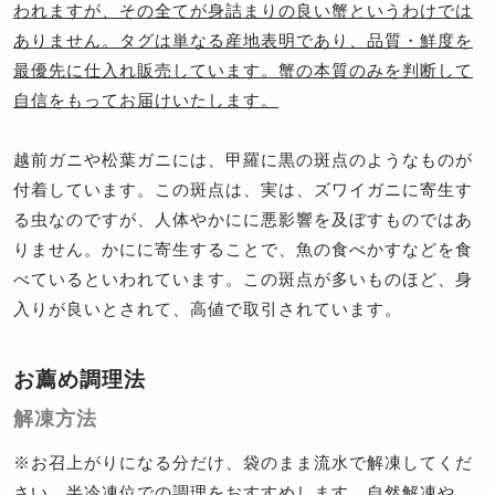
われますが、その全てが身詰まりの良い蟹というわけでは
ありません。タグは単なる産地表明であり、品質・鮮度を
最優先に仕入れ販売しています。蟹の本質のみを判断して
自信をもってお届けいたします。
越前ガニや松葉ガニには、甲羅に黒の斑点のようなものが
付着しています。この斑点は、実は、ズワイガニに寄生す
る虫なのですが、人体やかにに悪影響を及ぼすものではあ
りません。かにに寄生することで、魚の食べかすなどを食
べているといわれています。この斑点が多いものほど、身
入りが良いとされて、高値で取引されています。
お薦め調理法
解凍方法
※
お召上がりになる分だけ、袋のまま流水で解凍してくだ
さい。半冷凍位での調理をおすすめします。自然解凍や、