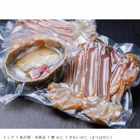
トップ
魚介類・水産品
蟹 かに
ずわいがに《まつばがに》