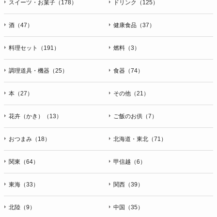
スイーツ・お菓子（178）
ドリンク（125）
酒（47）
健康食品（37）
料理セット（191）
燃料（3）
調理道具・機器（25）
食器（74）
本（27）
その他（21）
花卉（かき）（13）
ご飯のお供（7）
おつまみ（18）
北海道・東北（71）
関東（64）
甲信越（6）
東海（33）
関西（39）
北陸（9）
中国（35）