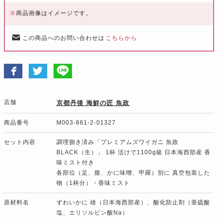
※
商品画像はイメージです。
この商品へのお問い合わせは
こちらから
店舗
京都丹後 海鮮の匠 魚政
商品番号
M003-861-2-01327
セット内容
調理捌き済み「プレミアムズワイガニ 魚政
BLACK（生）」 1杯 活けで1100g級 日本海西部産 香
味ミスト付き
各部位（足、腹、かに味噌、甲羅）別に 真空包装した
物（1杯分）・香味ミスト
原材料名
ずわいかに 雄（日本海西部産）、酸化防止剤（亜硫酸
塩、エリソルビン酸Na）