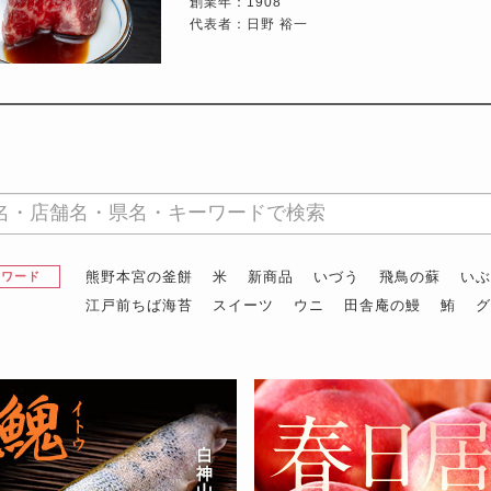
創業年：1908
代表者：日野 裕一
熊野本宮の釜餅
米
新商品
いづう
飛鳥の蘇
い
昇ワード
江戸前ちば海苔
スイーツ
ウニ
田舎庵の鰻
鮪