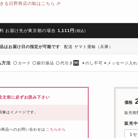
きる日野商店の鯨はこちら
料 お届け先が東京都の場合
1,111円
(税込)
品はお届け日の指定が可能です
配送 ヤマト運輸（兵庫）
払方法
カード
銀行振込
代引き
のし不可
メッセージ入れ
〇
〇
〇
×
×
注文前に必ずお読み下さい
価格
画像はイメージです。
販売期間：
販売
の商品へのお問い合わせは
こちらから