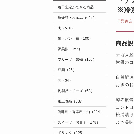
「ナ
着日指定ができる商品
※冷
魚介類・水産品（645）
日野商店
肉（510）
米・パン・麺（180）
商品説
野菜類（152）
ナガス鯨
フルーツ・果物（197）
軟骨のコ
豆類（26）
自然解凍
卵（34）
お酒のお
乳製品・チーズ（58）
鯨の軟骨
加工食品（337）
コンドロ
調味料・香辛料・油（114）
松浦漬け
よう美味
スイーツ・お菓子（178）
ドリンク（125）