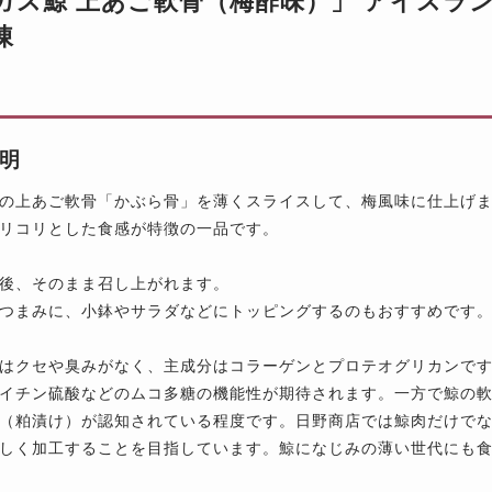
ガス鯨 上あご軟骨（梅酢味）」 アイスランド
凍
明
の上あご軟骨「かぶら骨」を薄くスライスして、梅風味に仕上げ
リコリとした食感が特徴の一品です。
後、そのまま召し上がれます。
つまみに、小鉢やサラダなどにトッピングするのもおすすめです
はクセや臭みがなく、主成分はコラーゲンとプロテオグリカンで
イチン硫酸などのムコ多糖の機能性が期待されます。一方で鯨の
（粕漬け）が認知されている程度です。日野商店では鯨肉だけで
しく加工することを目指しています。鯨になじみの薄い世代にも