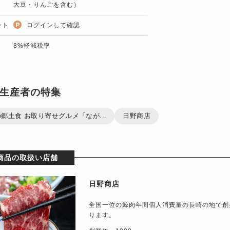
大豆・りんごを含む）
ント
ログインして確認
8%軽減税率
生産者の特集
郷土食 お取り寄せグルメ「なが...
日野商店
商品の取扱い店舗
日野商店
全国一位の鯨肉年間個人消費量の長崎の地で創
ります。