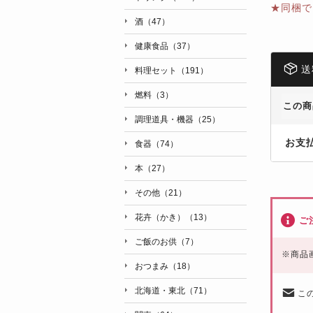
★同梱で
酒（47）
健康食品（37）
送
料理セット（191）
燃料（3）
この商
調理道具・機器（25）
お支
食器（74）
本（27）
その他（21）
花卉（かき）（13）
ご
ご飯のお供（7）
※
商品
おつまみ（18）
北海道・東北（71）
こ