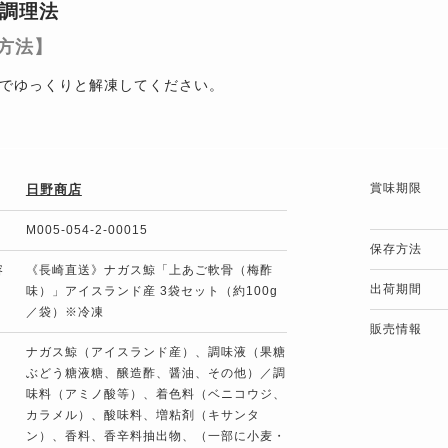
調理法
方法】
でゆっくりと解凍してください。
賞味期限
日野商店
M005-054-2-00015
保存方法
容
《長崎直送》ナガス鯨「上あご軟骨（梅酢
出荷期間
味）」アイスランド産 3袋セット（約100g
／袋）※冷凍
販売情報
ナガス鯨（アイスランド産）、調味液（果糖
ぶどう糖液糖、醸造酢、醤油、その他）／調
味料（アミノ酸等）、着色料（ベニコウジ、
カラメル）、酸味料、増粘剤（キサンタ
ン）、香料、香辛料抽出物、（一部に小麦・