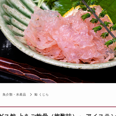
魚介類・水産品
鯨 くじら