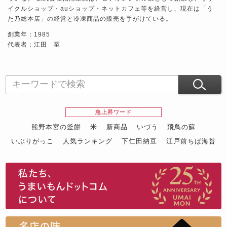
イクルショップ・auショップ・ネットカフェ等を経営し、現在は「う
た乃総本店」の経営と冷凍商品の販売を手がけている。
創業年：1985
代表者：江田 至
急上昇ワード
熊野本宮の釜餅
米
新商品
いづう
飛鳥の蘇
いぶりがっこ
人気ランキング
下仁田納豆
江戸前ちば海苔
スイーツ
ウニ
田舎庵の鰻
鮪
グルメギフトカタログ
名店の味