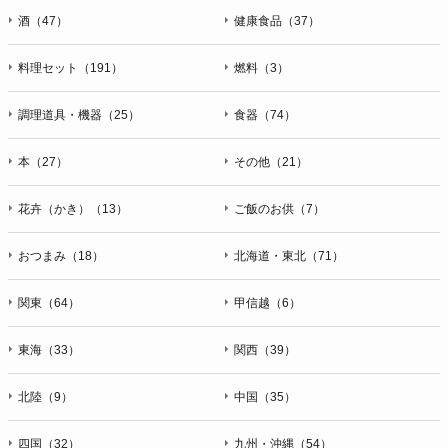
酒（47）
健康食品（37）
料理セット（191）
燃料（3）
調理道具・機器（25）
食器（74）
本（27）
その他（21）
花卉（かき）（13）
ご飯のお供（7）
おつまみ（18）
北海道・東北（71）
関東（64）
甲信越（6）
東海（33）
関西（39）
北陸（9）
中国（35）
四国（32）
九州・沖縄（54）