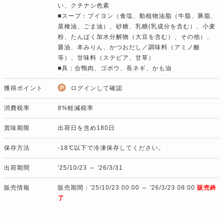
い、クチナシ色素
■スープ：ブイヨン（食塩、動植物油脂（牛脂、豚脂、
菜種油、ごま油）、砂糖、乳糖(乳成分を含む）、小麦
粉、たんぱく加水分解物（大豆を含む）、その他）、
醤油、本みりん、かつおだし／調味料（アミノ酸
等）、甘味料（ステビア、甘草）
■具：合鴨肉、ゴボウ、長ネギ、かも油
獲得ポイント
ログインして確認
消費税率
8%軽減税率
賞味期限
出荷日を含め180日
保存方法
-18℃以下で冷凍保存してください。
出荷期間
'25/10/23 ～ '26/3/31
販売情報
販売期間：'25/10/23 00:00 ～ '26/3/23 08:00
販売終
了