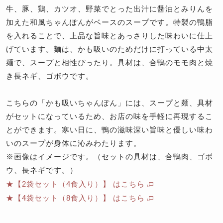
牛、豚、鶏、カツオ、野菜でとった出汁に醤油とみりんを
加えた和風ちゃんぽんがベースのスープです。特製の鴨脂
を入れることで、上品な旨味とあっさりした味わいに仕上
げています。麺は、かも吸いのためだけに打っている中太
麺で、スープと相性ぴったり。具材は、合鴨のモモ肉と焼
き長ネギ、ゴボウです。
こちらの「かも吸いちゃんぽん」には、スープと麺、具材
がセットになっているため、お店の味を手軽に再現するこ
とができます。寒い日に、鴨の滋味深い旨味と優しい味わ
いのスープが身体に沁みわたります。
※画像はイメージです。（セットの具材は、合鴨肉、ゴボ
ウ、長ネギです。）
★【2袋セット（4食入り）】 はこちら
★【4袋セット（8食入り）】 はこちら