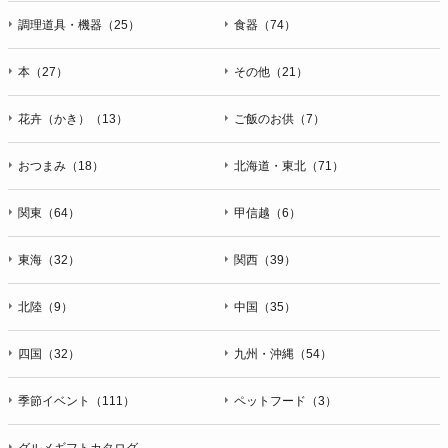
調理道具・機器（25）
食器（74）
本（27）
その他（21）
花卉（かき）（13）
ご飯のお供（7）
おつまみ（18）
北海道・東北（71）
関東（64）
甲信越（6）
東海（32）
関西（39）
北陸（9）
中国（35）
四国（32）
九州・沖縄（54）
季節イベント（111）
ペットフード（3）
グルメギフトカタログ