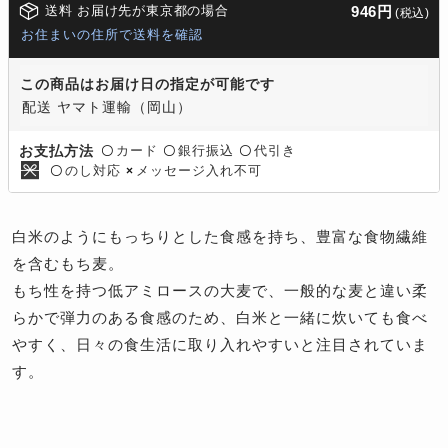
送料 お届け先が東京都の場合
946円
(税込)
お住まいの住所で送料を確認
この商品はお届け日の指定が可能です
配送 ヤマト運輸（岡山）
カード
銀行振込
代引き
お支払方法
〇
〇
〇
のし対応
メッセージ入れ不可
〇
×
白米のようにもっちりとした食感を持ち、豊富な食物繊維
を含むもち麦。
もち性を持つ低アミロースの大麦で、一般的な麦と違い柔
らかで弾力のある食感のため、白米と一緒に炊いても食べ
やすく、日々の食生活に取り入れやすいと注目されていま
す。