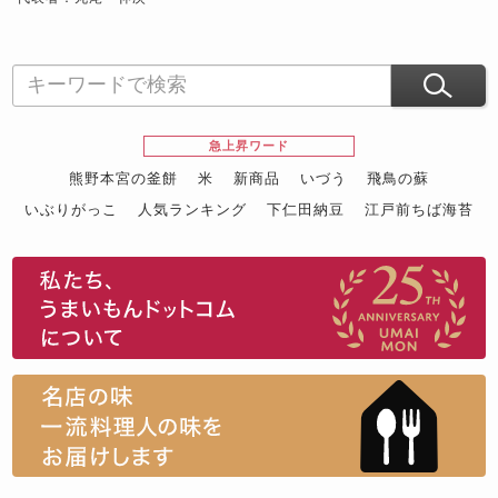
急上昇ワード
熊野本宮の釜餅
米
新商品
いづう
飛鳥の蘇
いぶりがっこ
人気ランキング
下仁田納豆
江戸前ちば海苔
スイーツ
ウニ
田舎庵の鰻
鮪
グルメギフトカタログ
名店の味