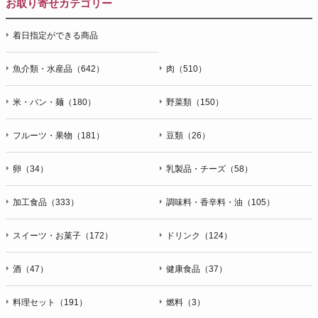
お取り寄せカテゴリー
着日指定ができる商品
魚介類・水産品（642）
肉（510）
米・パン・麺（180）
野菜類（150）
フルーツ・果物（181）
豆類（26）
卵（34）
乳製品・チーズ（58）
加工食品（333）
調味料・香辛料・油（105）
スイーツ・お菓子（172）
ドリンク（124）
酒（47）
健康食品（37）
料理セット（191）
燃料（3）