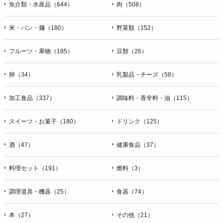
魚介類・水産品（644）
肉（508）
米・パン・麺（180）
野菜類（152）
フルーツ・果物（185）
豆類（26）
卵（34）
乳製品・チーズ（58）
加工食品（337）
調味料・香辛料・油（115）
スイーツ・お菓子（180）
ドリンク（125）
酒（47）
健康食品（37）
料理セット（191）
燃料（3）
調理道具・機器（25）
食器（74）
本（27）
その他（21）