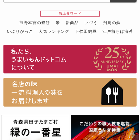
急上昇ワード
熊野本宮の釜餅
米
新商品
いづう
飛鳥の蘇
いぶりがっこ
人気ランキング
下仁田納豆
江戸前ちば海苔
スイーツ
ウニ
田舎庵の鰻
鮪
グルメギフトカタログ
名店の味