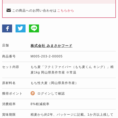
この商品へのお問い合わせは
こちらから
店舗
株式会社 みまさかフード
商品番号
M005-203-2-00005
セット内容
もち麦「フクミファイバー（もち麦くん キング）」精
麦1kg 岡山県美作市産 ※常温
原材料名
もち性大麦（岡山県美作市産）
獲得ポイント
ログインして確認
消費税率
8%軽減税率
賞味期限
精麦から約2年、パッケージに記載。1か月以上残して