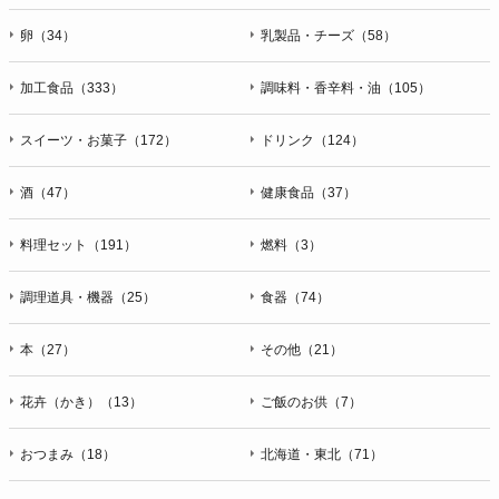
卵（34）
乳製品・チーズ（58）
加工食品（333）
調味料・香辛料・油（105）
スイーツ・お菓子（172）
ドリンク（124）
酒（47）
健康食品（37）
料理セット（191）
燃料（3）
調理道具・機器（25）
食器（74）
本（27）
その他（21）
花卉（かき）（13）
ご飯のお供（7）
おつまみ（18）
北海道・東北（71）