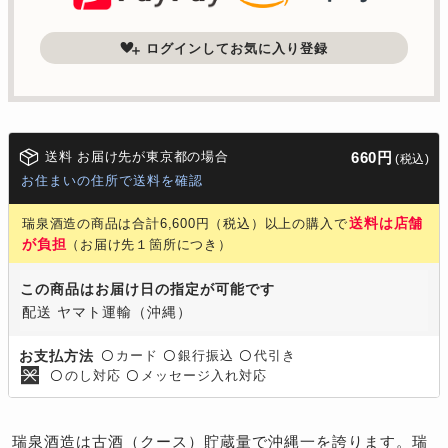
ログインしてお気に入り登録
送料 お届け先が東京都の場合
660円
(税込)
お住まいの住所で送料を確認
送料は店舗
瑞泉酒造の商品は合計6,600円（税込）以上の購入で
が負担
（お届け先１箇所につき）
この商品はお届け日の指定が可能です
配送 ヤマト運輸（沖縄）
カード
銀行振込
代引き
お支払方法
〇
〇
〇
のし対応
メッセージ入れ対応
〇
〇
瑞泉酒造は古酒（クース）貯蔵量で沖縄一を誇ります。瑞