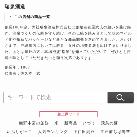
瑞泉酒造
この店舗の商品一覧
創業100年余、弊社瑞泉酒造株式会社は創始者喜屋武氏の願いを受け継
ぎ、泡盛づくりの伝統を守り続け、その伝統を踏み台として味のマイル
ド化や斬新なパッケージなど新たな商品開発を進めてきました。おかげ
さまで、沖縄県内においては若者・女性の消費者層を広げてまいりまし
た。あとは県外の方に本場泡盛“瑞泉”を知っていただいて、ぜひとも沖
縄の味としていただきたいと願う次第であります。
創業年：1887
代表者：佐久本 武
急上昇ワード
熊野本宮の釜餅
米
新商品
いづう
飛鳥の蘇
いぶりがっこ
人気ランキング
下仁田納豆
江戸前ちば海苔