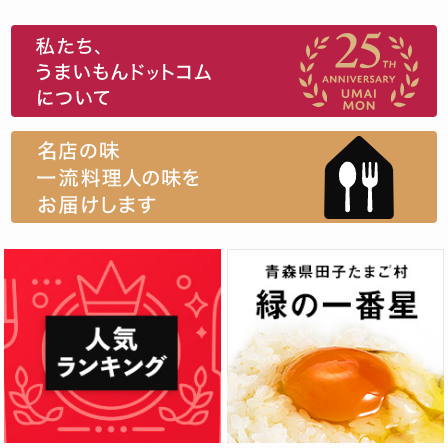
スイーツ
ウニ
田舎庵の鰻
鮪
グルメギフトカタログ
名店の味