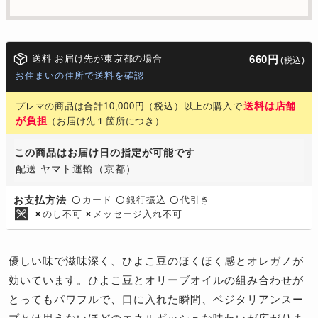
送料 お届け先が東京都の場合
660円
(税込)
お住まいの住所で送料を確認
送料は店舗
プレマの商品は合計10,000円（税込）以上の購入で
が負担
（お届け先１箇所につき）
この商品はお届け日の指定が可能です
配送 ヤマト運輸（京都）
カード
銀行振込
代引き
お支払方法
〇
〇
〇
のし不可
メッセージ入れ不可
×
×
優しい味で滋味深く、ひよこ豆のほくほく感とオレガノが
効いています。ひよこ豆とオリーブオイルの組み合わせが
とってもパワフルで、口に入れた瞬間、ベジタリアンスー