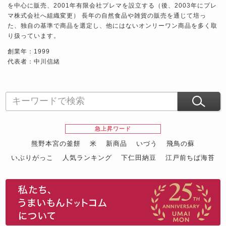
を中心に販売、2001年有限会社プレマを設立する（後、2003年にプレ
マ株式会社へ組織変更） 長年の自然食品や雑貨の販売を通じて培っ
た、独自の基準で商品を選定し、他にはないオンリーワン商品を多く取
り扱っています。
創業年：1999
代表者：中川信緒
急上昇ワード
熊野本宮の釜餅
米
新商品
いづう
飛鳥の蘇
いぶりがっこ
人気ランキング
下仁田納豆
江戸前ちば海苔
スイーツ
ウニ
田舎庵の鰻
鮪
グルメギフトカタログ
名店の味