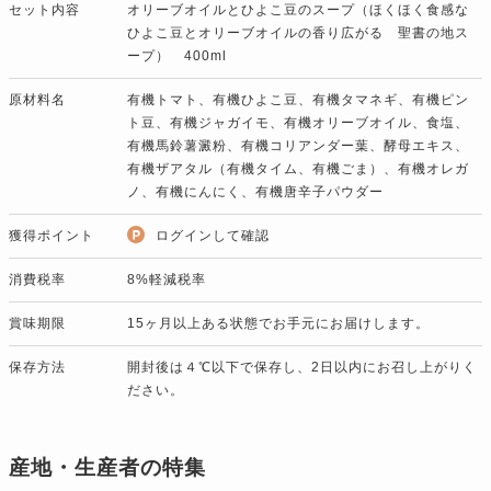
セット内容
オリーブオイルとひよこ豆のスープ（ほくほく食感な
ひよこ豆とオリーブオイルの香り広がる 聖書の地ス
ープ） 400ml
原材料名
有機トマト、有機ひよこ豆、有機タマネギ、有機ピン
ト豆、有機ジャガイモ、有機オリーブオイル、食塩、
有機馬鈴薯澱粉、有機コリアンダー葉、酵母エキス、
有機ザアタル（有機タイム、有機ごま）、有機オレガ
ノ、有機にんにく、有機唐辛子パウダー
獲得ポイント
ログインして確認
消費税率
8%軽減税率
賞味期限
15ヶ月以上ある状態でお手元にお届けします。
保存方法
開封後は４℃以下で保存し、2日以内にお召し上がりく
ださい。
産地・生産者の特集