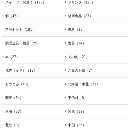
スイーツ・お菓子（178）
ドリンク（125）
酒（47）
健康食品（37）
料理セット（191）
燃料（3）
調理道具・機器（25）
食器（74）
本（27）
その他（21）
花卉（かき）（13）
ご飯のお供（7）
おつまみ（18）
北海道・東北（71）
関東（64）
甲信越（6）
東海（33）
関西（39）
北陸（9）
中国（35）