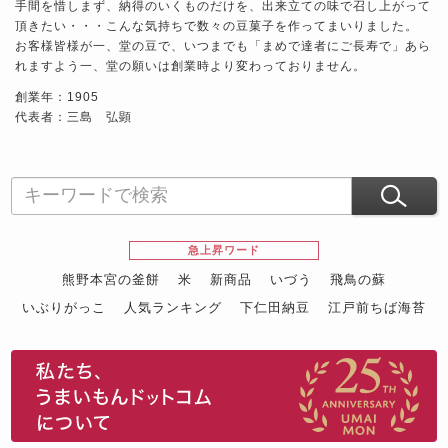
手間を惜しまず、納得のいくものだけを、出来立ての味で召し上がって
頂きたい・・・こんな気持ちで数々の豆菓子を作ってまいりました。
お客様皆様が一、堂の豆で、いつまでも「まめで達者にご長寿で」あら
れますよう一、堂の願いは創業時より変わっておりません。
創業年：1905
代表者：三島 弘顕
急上昇ワード
熊野本宮の釜餅
米
新商品
いづう
飛鳥の蘇
いぶりがっこ
人気ランキング
下仁田納豆
江戸前ちば海苔
スイーツ
ウニ
田舎庵の鰻
鮪
グルメギフトカタログ
名店の味