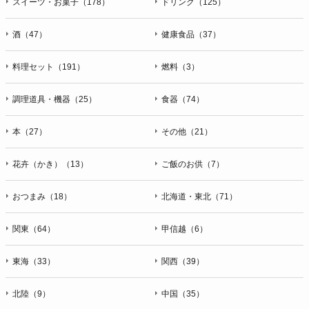
スイーツ・お菓子（178）
ドリンク（125）
酒（47）
健康食品（37）
料理セット（191）
燃料（3）
調理道具・機器（25）
食器（74）
本（27）
その他（21）
花卉（かき）（13）
ご飯のお供（7）
おつまみ（18）
北海道・東北（71）
関東（64）
甲信越（6）
東海（33）
関西（39）
北陸（9）
中国（35）