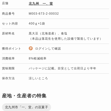
店舗
北九州 一、堂
商品番号
M003-673-2-00032
セット内容
400ｇ×1袋
原材料名
黒大豆（北海道産）、食塩
（本品は落花生を使用した設備で製造しています）
獲得ポイント
ログインして確認
消費税率
8%軽減税率
賞味期限
パッケージに記載。目安として出荷日より半年
保存方法
涼しいところ
産地・生産者の特集
北九州市「一、堂」の豆菓子