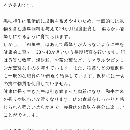
る赤身肉です。
黒毛和牛は遺伝的に脂肪を蓄えやすいため、一般的には穀
物を含む濃厚飼料を与えて24か月程度肥育し、柔らかい霜
降りになるように育てられます。
しかし、『都萬牛』はあえて霜降りが入らないように牛を
健康的に育て、33〜48か月という長期肥育を行います。餌
は良質な牧草、焼酎粕、お茶の葉など、ミネラルやビタミ
ンが豊富なものを与えています。また、稲藁などの粗飼料
も一般的な肥育の10倍近く給餌しています。飼料には一切
の抗生物質を使用していません。
健康に長く生きた牛は引き締まった肉質になり、和牛本来
の香りや味わいが濃くなります。肉の食感をしっかりと感
じられる程よい柔らかさで、赤身肉の旨味を存分に楽しむ
ことができます。