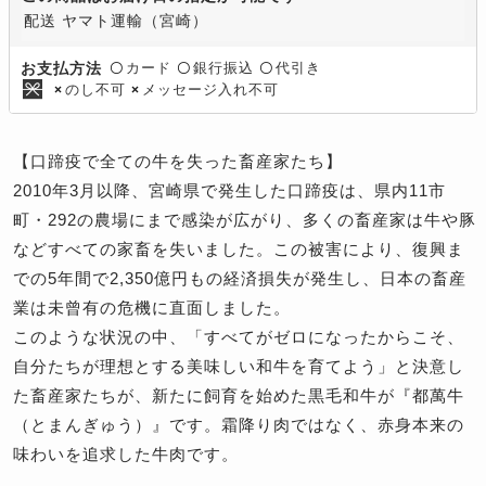
配送 ヤマト運輸（宮崎）
カード
銀行振込
代引き
お支払方法
〇
〇
〇
のし不可
メッセージ入れ不可
×
×
【口蹄疫で全ての牛を失った畜産家たち】
2010年3月以降、宮崎県で発生した口蹄疫は、県内11市
町・292の農場にまで感染が広がり、多くの畜産家は牛や豚
などすべての家畜を失いました。この被害により、復興ま
での5年間で2,350億円もの経済損失が発生し、日本の畜産
業は未曾有の危機に直面しました。
このような状況の中、「すべてがゼロになったからこそ、
自分たちが理想とする美味しい和牛を育てよう」と決意し
た畜産家たちが、新たに飼育を始めた黒毛和牛が『都萬牛
（とまんぎゅう）』です。霜降り肉ではなく、赤身本来の
味わいを追求した牛肉です。