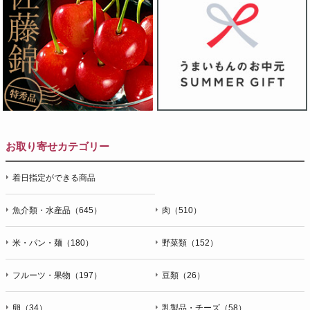
お取り寄せカテゴリー
着日指定ができる商品
魚介類・水産品（645）
肉（510）
米・パン・麺（180）
野菜類（152）
フルーツ・果物（197）
豆類（26）
卵（34）
乳製品・チーズ（58）