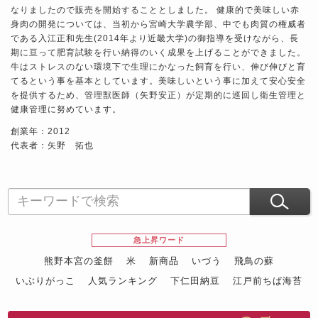
なりましたので販売を開始することとしました。 健康的で美味しい赤
身肉の開発については、当初から宮崎大学農学部、中でも肉質の権威者
である入江正和先生(2014年より近畿大学)の御指導を受けながら、長
期に亘って肥育試験を行い納得のいく成果を上げることができました。
牛はストレスのない環境下で生理にかなった飼育を行い、伸び伸びと育
てるという事を基本としています。美味しいという事に加えて安心安全
を提供するため、管理獣医師（矢野安正）が定期的に巡回し衛生管理と
健康管理に努めています。
創業年：2012
代表者：矢野 拓也
急上昇ワード
熊野本宮の釜餅
米
新商品
いづう
飛鳥の蘇
いぶりがっこ
人気ランキング
下仁田納豆
江戸前ちば海苔
スイーツ
ウニ
田舎庵の鰻
鮪
グルメギフトカタログ