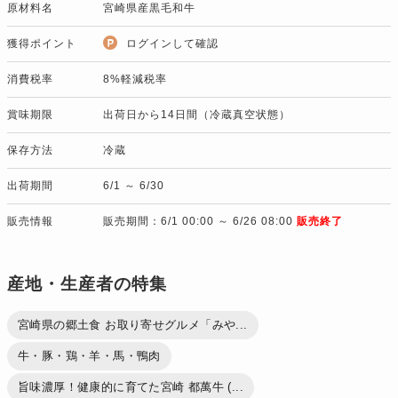
原材料名
宮崎県産黒毛和牛
獲得ポイント
ログインして確認
消費税率
8%軽減税率
賞味期限
出荷日から14日間（冷蔵真空状態）
保存方法
冷蔵
出荷期間
6/1 ～ 6/30
販売情報
販売期間：6/1 00:00 ～ 6/26 08:00
販売終了
産地・生産者の特集
宮崎県の郷土食 お取り寄せグルメ「みや...
牛・豚・鶏・羊・馬・鴨肉
旨味濃厚！健康的に育てた宮崎 都萬牛 (...