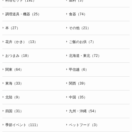
料理セット（192）
燃料（3）
調理道具・機器（25）
食器（74）
本（27）
その他（21）
花卉（かき）（13）
ご飯のお供（7）
おつまみ（18）
北海道・東北（72）
関東（64）
甲信越（6）
東海（33）
関西（39）
北陸（9）
中国（35）
四国（31）
九州・沖縄（54）
季節イベント（111）
ペットフード（3）