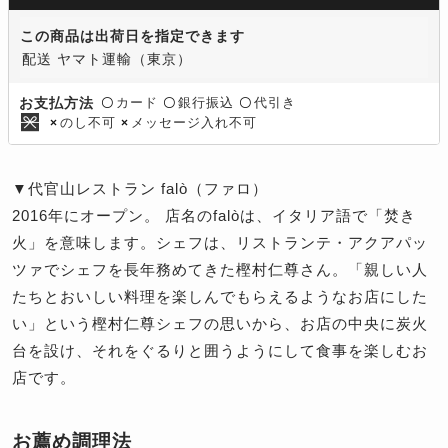
この商品は出荷日を指定できます
配送 ヤマト運輸（東京）
カード
銀行振込
代引き
お支払方法
〇
〇
〇
のし不可
メッセージ入れ不可
×
×
▼代官山レストラン falò（ファロ）
2016年にオープン。 店名のfalòは、イタリア語で「焚き
火」を意味します。シェフは、リストランテ・アクアパッ
ツァでシェフを長年務めてきた樫村仁尊さん。「親しい人
たちとおいしい料理を楽しんでもらえるようなお店にした
い」という樫村仁尊シェフの思いから、お店の中央に炭火
台を設け、それをぐるりと囲うようにして食事を楽しむお
店です。
お薦め調理法