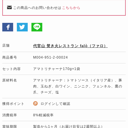
この商品へのお問い合わせは
こちらから
店舗
代官山 焚き火レストラン falò（ファロ）
商品番号
M004-951-2-00024
セット内容
アマトリチャーナ170g×1袋
原材料名
アマトリチャーナ：トマトソース（イタリア産）、豚
肉、玉ねぎ、白ワイン、ニンニク、フェンネル、鷹の
爪、チーズ、塩
獲得ポイント
ログインして確認
消費税率
8%軽減税率
賞味期限
製造から1ヶ月（お届け目安は2週間以上）