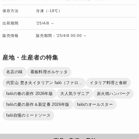
保存方法
冷凍（-18℃）
出荷期間
'25/4/8 ～
販売情報
販売期間：'25/4/8 00:00 ～
産地・生産者の特集
名店の味
看板料理ポルケッタ
代官山 焚き火イタリアン falò（ファロ...
イタリア料理と食材
falòの春の新作 2026年版
大人気ラザニア
炭火焼ハンバーグ
falòの夏の新作＆新定番 2026年版
falòのオールスター
falò自慢のミートソース