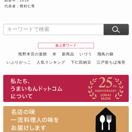
創業年：2016
代表者：樫村仁尊
急上昇ワード
熊野本宮の釜餅
米
新商品
いづう
飛鳥の蘇
いぶりがっこ
人気ランキング
下仁田納豆
江戸前ちば海苔
スイーツ
ウニ
田舎庵の鰻
鮪
グルメギフトカタログ
名店の味