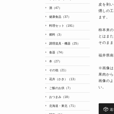
皮を剥い
酒（47）
燻しの工
ます。
健康食品（37）
料理セット（191）
柿本来の
燃料（3）
とはまた
そのまま
調理道具・機器（25）
食器（74）
福井県南
本（27）
※画像は
その他（21）
果肉から
花卉（かき）（13）
画像のよ
い。
ご飯のお供（7）
おつまみ（18）
北海道・東北（71）
送