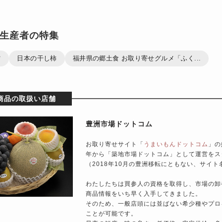
生産者の特集
ツ
日本の干し柿
福井県の郷土食 お取り寄せグルメ「ふく...
商品の取扱い店舗
豊洲市場ドットコム
お取り寄せサイト「
うまいもんドットコム
」の
年から「築地市場ドットコム」として運営をス
（2018年10月の豊洲移転にともない、サイ
わたしたちは買参人の資格を取得し、市場の卸
商品情報をいち早く入手してきました。
そのため、一般店頭には並ばない希少種やプロ
ことが可能です。