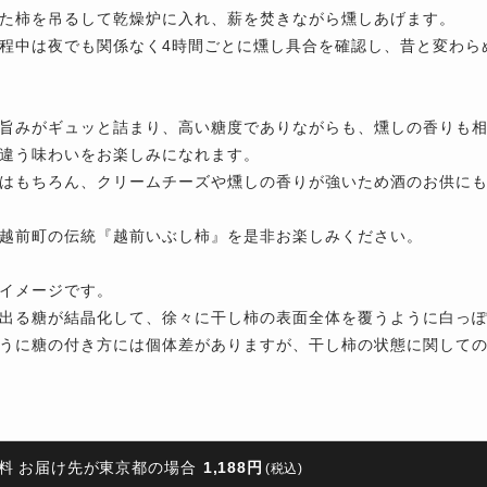
た柿を吊るして乾燥炉に入れ、薪を焚きながら燻しあげます。
程中は夜でも関係なく4時間ごとに燻し具合を確認し、昔と変わら
旨みがギュッと詰まり、高い糖度でありながらも、燻しの香りも
違う味わいをお楽しみになれます。
はもちろん、クリームチーズや燻しの香りが強いため酒のお供に
越前町の伝統『越前いぶし柿』を是非お楽しみください。
イメージです。
出る糖が結晶化して、徐々に干し柿の表面全体を覆うように白っ
うに糖の付き方には個体差がありますが、干し柿の状態に関して
料 お届け先が東京都の場合
1,188円
(税込)