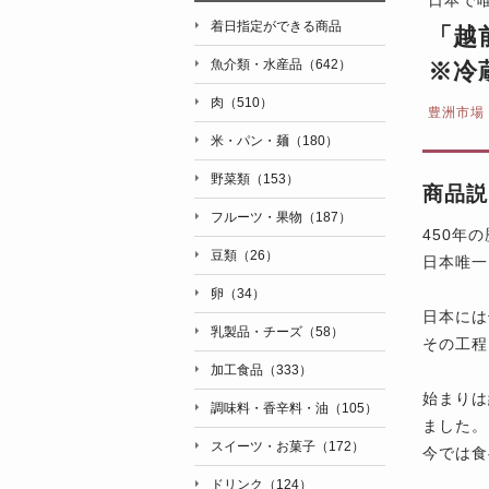
着日指定ができる商品
「越
魚介類・水産品（642）
※冷
肉（510）
豊洲市場
米・パン・麺（180）
野菜類（153）
商品説
フルーツ・果物（187）
450年
豆類（26）
日本唯一
卵（34）
日本には
乳製品・チーズ（58）
その工程
加工食品（333）
始まりは
調味料・香辛料・油（105）
ました。
スイーツ・お菓子（172）
今では食
ドリンク（124）