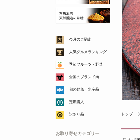
今月のご馳走
人気グルメランキング
季節フルーツ・野菜
全国のブランド肉
旬の鮮魚・水産品
定期購入
トップ
訳あり品
お取り寄せカテゴリー
日本で