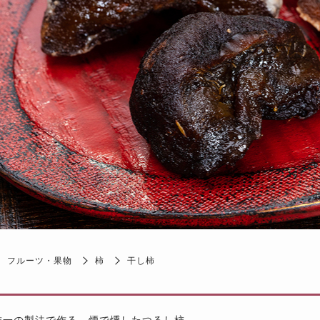
フルーツ・果物
柿
干し柿
唯一の製法で作る、煙で燻したつるし柿