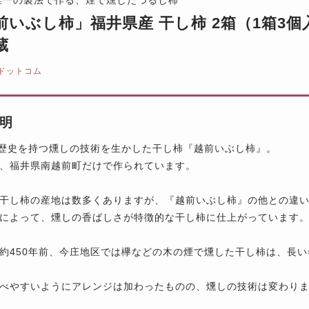
前いぶし柿」福井県産 干し柿 2箱（1箱3個
蔵
ドットコム
明
の歴史を持つ燻しの技術を生かした干し柿『越前いぶし柿』。
、福井県南越前町だけで作られています。
干し柿の産地は数多くありますが、『越前いぶし柿』の他との違い
によって、燻しの香ばしさが特徴的な干し柿に仕上がっています
約450年前、今庄地区では欅などの木の煙で燻した干し柿は、長
べやすいようにアレンジは加わったものの、燻しの技術は変わり