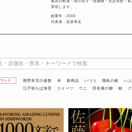
最高の鮮度・味の良さ・低価格・安定供給・多
実現します。
創業年：2004
代表者：萩原章史
熊野本宮の釜餅
米
新商品
いづう
飛鳥の蘇
い
昇ワード
江戸前ちば海苔
スイーツ
ウニ
田舎庵の鰻
鮪