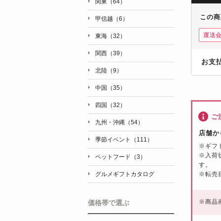
関東（64）
この商
甲信越（6）
運送
東海（32）
関西（39）
お支
北陸（9）
中国（35）
四国（32）
ご
九州・沖縄（54）
店舗か
季節イベント（111）
※ギフ
※入荷
ペットフード（3）
す。
※転売
グルメギフトカタログ
※
商品
価格帯で選ぶ