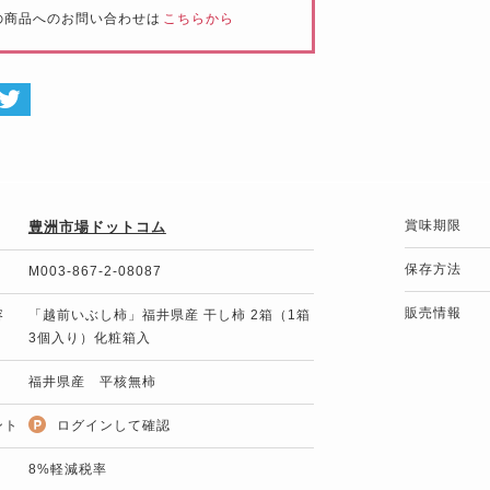
の商品へのお問い合わせは
こちらから
賞味期限
豊洲市場ドットコム
保存方法
M003-867-2-08087
販売情報
容
「越前いぶし柿」福井県産 干し柿 2箱（1箱
3個入り）化粧箱入
福井県産 平核無柿
ント
ログインして確認
8%軽減税率