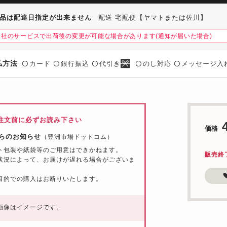
品は配達日指定が出来ません
配送 宅配便【ヤマトまたは佐川】
会社のサービスで出荷後の変更が可能な場合があります(通知が届いた場合)
払方法
カード
銀行振込
代引き
のし対応
メッセージ入
〇
〇
〇
〇
〇
注文前に必ずお読み下さい
価格
らのお知らせ
（豊洲市場ドットコム）
ト包装や紙袋等のご用意はできかねます。
販売終
状況によって、お届けが遅れる場合がございま
目的での購入はお断りいたします。
画像はイメージです。