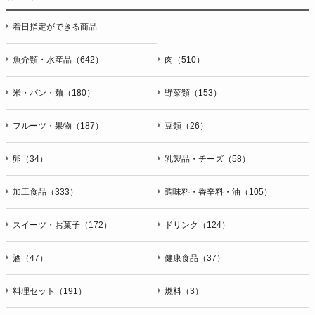
停止・消去および第三者への提供の停止（「開示等」といいま
着日指定ができる商品
す。）に応じます。開示等のお問合せは下記の連絡先までお願
い致します。
魚介類・水産品（642）
肉（510）
g）本人が個人情報を与えることの任意性及び当該情報を与え
なかった場合に本人に生じる結果
米・パン・麺（180）
野菜類（153）
個人情報の提供は任意と致しますが、当社が依頼する情報の提
供がない場合、内容が正確でない場合はサービスの提供やご対
フルーツ・果物（187）
豆類（26）
応等に支障をきたす可能性がございますのでご了承下さい。
h）弊社は、弊社のウェブサイトへのアクセス状況について、
卵（34）
乳製品・チーズ（58）
アクセスログ、Cookie（クッキー）等を用いて管理していま
す。これらには、お客様のお名前、ご住所、電話番号、電子メ
加工食品（333）
調味料・香辛料・油（105）
ールアドレスなど、お客様を特定する個人情報は一切含まれて
おりません。
スイーツ・お菓子（172）
ドリンク（124）
個人情報に関する問合わせ窓口
酒（47）
健康食品（37）
個人情報保護管理者：オペレーション部シニアマネージャー
〒106-0044 東京都港区東麻布一丁目２７番１号 東麻布食文化
ビル４階
料理セット（191）
燃料（3）
ＴＥＬ：050-5213-9266