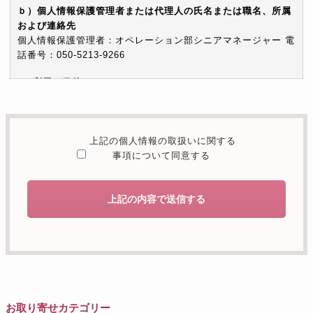
ｂ）個人情報保護管理者または代理人の氏名または職名、所属
および連絡先
個人情報保護管理者：オペレーション部シニアマネージャー 電
話番号：050-5213-9266
c）利用の目的
本お問い合わせフォームでご提供いただく個人情報は、お問い
合わせを適切に受け付け、当社が提供するサービスに関する情
報を電子メールや電話等でご提供するために利用します。
上記の個人情報の取扱いに関する
d）個人情報を第三者に提供することが予定される場合の事項
事項について同意する
本人の同意がある場合または法令に基づく場合を除き、取得し
た個人情報を第三者に提供することはありません。
上記の内容で送信する
e）個人情報の取扱いの委託を行うことが予定される場合
個人情報について当社が個人情報保護管理体制について一定の
水準に達していると認めた委託者に業務委託の目的で委託する
ことがあります。
f）開示対象個人情報の開示等および問合せ窓口について
ご本人からの求めにより、当社が保有する開示対象個人情報の
お取り寄せカテゴリー
利用目的の通知・開示・内容の訂正・追加または削除・利用の