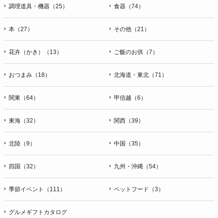
ＦＡＸ：047-401-6847
調理道具・機器（25）
食器（74）
本（27）
その他（21）
花卉（かき）（13）
ご飯のお供（7）
おつまみ（18）
北海道・東北（71）
関東（64）
甲信越（6）
東海（32）
関西（39）
北陸（9）
中国（35）
四国（32）
九州・沖縄（54）
季節イベント（111）
ペットフード（3）
グルメギフトカタログ