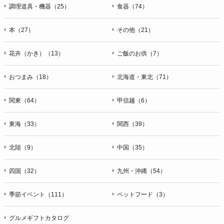
ＦＡＸ：047-401-6847
調理道具・機器（25）
食器（74）
本（27）
その他（21）
花卉（かき）（13）
ご飯のお供（7）
おつまみ（18）
北海道・東北（71）
関東（64）
甲信越（6）
東海（33）
関西（39）
北陸（9）
中国（35）
四国（32）
九州・沖縄（54）
季節イベント（111）
ペットフード（3）
グルメギフトカタログ