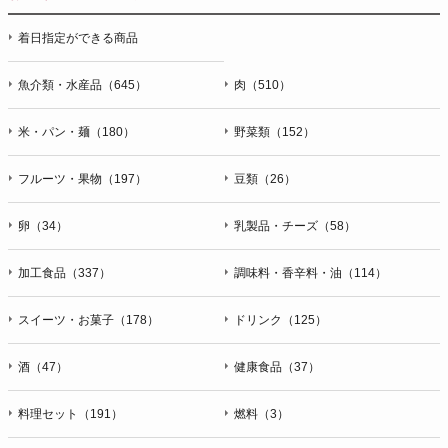
停止・消去および第三者への提供の停止（「開示等」といいま
着日指定ができる商品
す。）に応じます。開示等のお問合せは下記の連絡先までお願
い致します。
魚介類・水産品（645）
肉（510）
g）本人が個人情報を与えることの任意性及び当該情報を与え
なかった場合に本人に生じる結果
米・パン・麺（180）
野菜類（152）
個人情報の提供は任意と致しますが、当社が依頼する情報の提
供がない場合、内容が正確でない場合はサービスの提供やご対
フルーツ・果物（197）
豆類（26）
応等に支障をきたす可能性がございますのでご了承下さい。
h）弊社は、弊社のウェブサイトへのアクセス状況について、
卵（34）
乳製品・チーズ（58）
アクセスログ、Cookie（クッキー）等を用いて管理していま
す。これらには、お客様のお名前、ご住所、電話番号、電子メ
加工食品（337）
調味料・香辛料・油（114）
ールアドレスなど、お客様を特定する個人情報は一切含まれて
おりません。
スイーツ・お菓子（178）
ドリンク（125）
個人情報に関する問合わせ窓口
酒（47）
健康食品（37）
個人情報保護管理者：オペレーション部シニアマネージャー
〒106-0044 東京都港区東麻布一丁目２７番１号 東麻布食文化
ビル４階
料理セット（191）
燃料（3）
ＴＥＬ：050-5213-9266