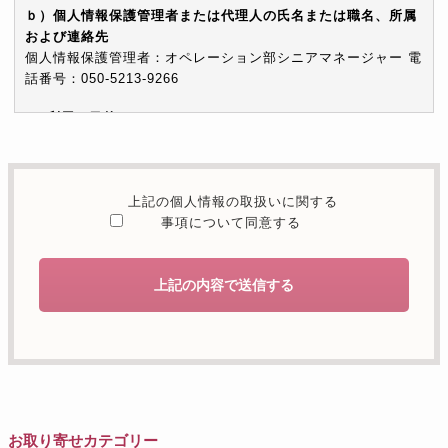
ｂ）個人情報保護管理者または代理人の氏名または職名、所属
および連絡先
個人情報保護管理者：オペレーション部シニアマネージャー 電
話番号：050-5213-9266
c）利用の目的
本お問い合わせフォームでご提供いただく個人情報は、お問い
合わせを適切に受け付け、当社が提供するサービスに関する情
報を電子メールや電話等でご提供するために利用します。
上記の個人情報の取扱いに関する
d）個人情報を第三者に提供することが予定される場合の事項
事項について同意する
本人の同意がある場合または法令に基づく場合を除き、取得し
た個人情報を第三者に提供することはありません。
上記の内容で送信する
e）個人情報の取扱いの委託を行うことが予定される場合
個人情報について当社が個人情報保護管理体制について一定の
水準に達していると認めた委託者に業務委託の目的で委託する
ことがあります。
f）開示対象個人情報の開示等および問合せ窓口について
ご本人からの求めにより、当社が保有する開示対象個人情報の
お取り寄せカテゴリー
利用目的の通知・開示・内容の訂正・追加または削除・利用の