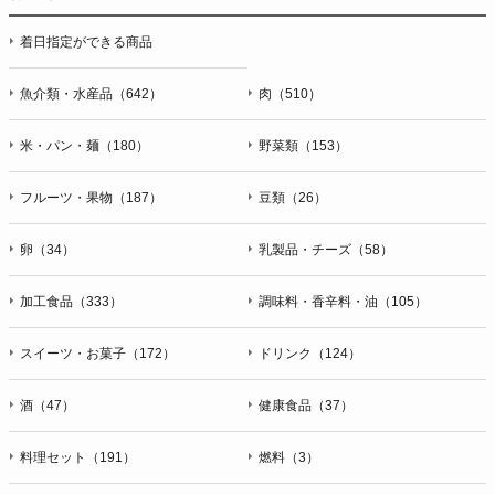
停止・消去および第三者への提供の停止（「開示等」といいま
着日指定ができる商品
す。）に応じます。開示等のお問合せは下記の連絡先までお願
い致します。
魚介類・水産品（642）
肉（510）
g）本人が個人情報を与えることの任意性及び当該情報を与え
なかった場合に本人に生じる結果
米・パン・麺（180）
野菜類（153）
個人情報の提供は任意と致しますが、当社が依頼する情報の提
供がない場合、内容が正確でない場合はサービスの提供やご対
フルーツ・果物（187）
豆類（26）
応等に支障をきたす可能性がございますのでご了承下さい。
h）弊社は、弊社のウェブサイトへのアクセス状況について、
卵（34）
乳製品・チーズ（58）
アクセスログ、Cookie（クッキー）等を用いて管理していま
す。これらには、お客様のお名前、ご住所、電話番号、電子メ
加工食品（333）
調味料・香辛料・油（105）
ールアドレスなど、お客様を特定する個人情報は一切含まれて
おりません。
スイーツ・お菓子（172）
ドリンク（124）
個人情報に関する問合わせ窓口
酒（47）
健康食品（37）
個人情報保護管理者：オペレーション部シニアマネージャー
〒106-0044 東京都港区東麻布一丁目２７番１号 東麻布食文化
ビル４階
料理セット（191）
燃料（3）
ＴＥＬ：050-5213-9266