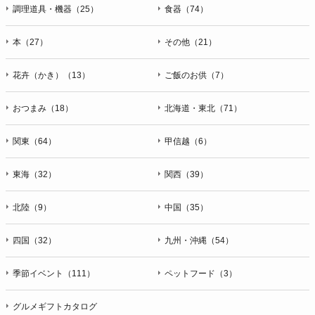
ＦＡＸ：047-401-6847
調理道具・機器（25）
食器（74）
本（27）
その他（21）
花卉（かき）（13）
ご飯のお供（7）
おつまみ（18）
北海道・東北（71）
関東（64）
甲信越（6）
東海（32）
関西（39）
北陸（9）
中国（35）
四国（32）
九州・沖縄（54）
季節イベント（111）
ペットフード（3）
グルメギフトカタログ