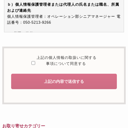
ｂ）個人情報保護管理者または代理人の氏名または職名、所属
および連絡先
個人情報保護管理者：オペレーション部シニアマネージャー 電
話番号：050-5213-9266
c）利用の目的
本お問い合わせフォームでご提供いただく個人情報は、お問い
合わせを適切に受け付け、当社が提供するサービスに関する情
報を電子メールや電話等でご提供するために利用します。
上記の個人情報の取扱いに関する
d）個人情報を第三者に提供することが予定される場合の事項
事項について同意する
本人の同意がある場合または法令に基づく場合を除き、取得し
た個人情報を第三者に提供することはありません。
上記の内容で送信する
e）個人情報の取扱いの委託を行うことが予定される場合
個人情報について当社が個人情報保護管理体制について一定の
水準に達していると認めた委託者に業務委託の目的で委託する
ことがあります。
f）開示対象個人情報の開示等および問合せ窓口について
ご本人からの求めにより、当社が保有する開示対象個人情報の
お取り寄せカテゴリー
利用目的の通知・開示・内容の訂正・追加または削除・利用の