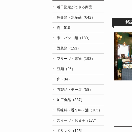
着日指定ができる商品
魚介類・水産品（642）
銘
肉（510）
米・パン・麺（180）
野菜類（153）
フルーツ・果物（192）
豆類（26）
卵（34）
乳製品・チーズ（58）
加工食品（337）
調味料・香辛料・油（105）
スイーツ・お菓子（177）
ドリンク（125）