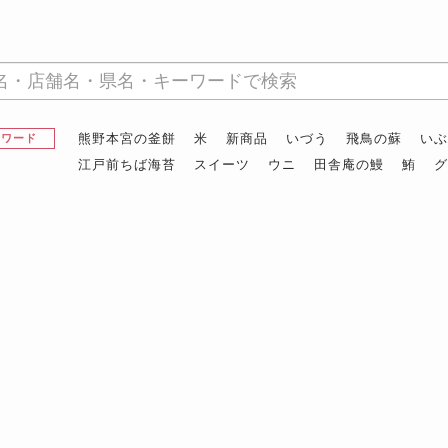
熊野本宮の釜餅
米
新商品
いづう
飛鳥の蘇
い
昇ワード
江戸前ちば海苔
スイーツ
ウニ
田舎庵の鰻
鮪