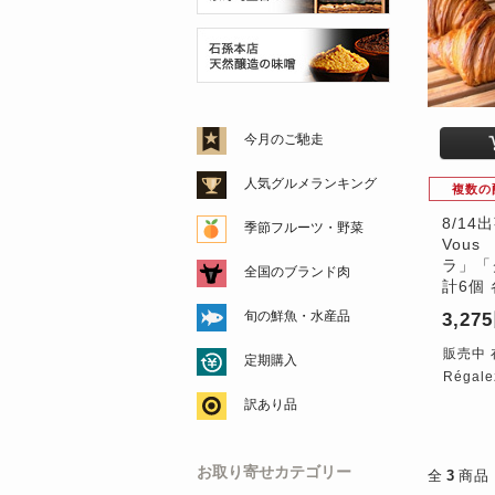
今月のご馳走
人気グルメランキング
複数の
8/14出
季節フルーツ・野菜
Vou
ラ」「
全国のブランド肉
計6個
旬の鮮魚・水産品
3,27
販売中 
定期購入
Régal
訳あり品
お取り寄せカテゴリー
全
3
商品