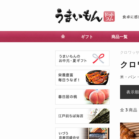
ギフト
商品一覧
クロワッ
クロ
米・パン
表示
全
3
商品