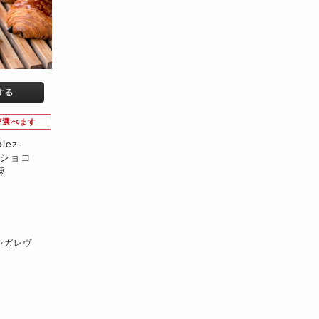
が選べます
lez-
オショコ
凍
）
s レガレヴ