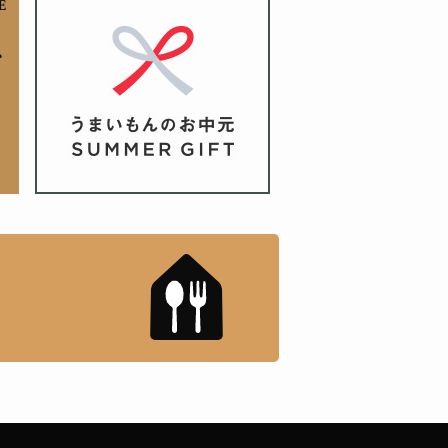
もんドットコム」について
「名店の味」TVメディアで