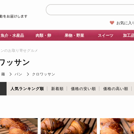
お気に入
魚介・水産品
肉類・卵
果物・野菜
スイーツ
加工
サンのお取り寄せグルメ
ワッサン
・麺
パン
クロワッサン
順
人気ランキング順
新着順
価格の安い順
価格の高い順