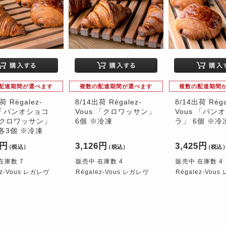
配達期間が選べます
複数の配達期間が選べます
複数の配達期間
荷 Régalez-
8/14出荷 Régalez-
8/14出荷 Réga
s 「パンオショコ
Vous 「クロワッサン」
Vous 「パン
クロワッサン」
6個 ※冷凍
ラ」 6個 ※冷
 各3個 ※冷凍
5円
3,126円
3,425円
（税込）
（税込）
（税込
在庫数 7
販売中 在庫数 4
販売中 在庫数 4
ez-Vous レガレヴ
Régalez-Vous レガレヴ
Régalez-Vou