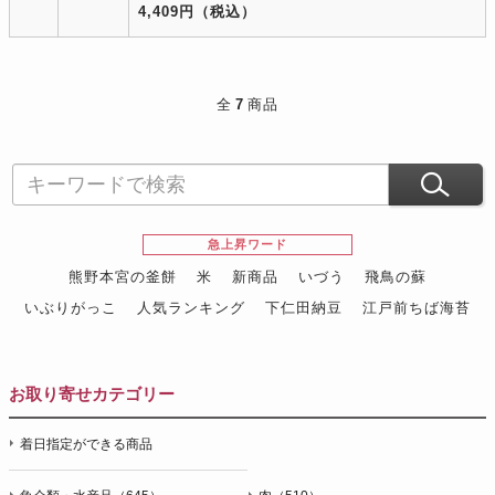
4,409円
（税込）
全
7
商品
急上昇ワード
熊野本宮の釜餅
米
新商品
いづう
飛鳥の蘇
いぶりがっこ
人気ランキング
下仁田納豆
江戸前ちば海苔
スイーツ
ウニ
田舎庵の鰻
鮪
グルメギフトカタログ
名店の味
お取り寄せカテゴリー
着日指定ができる商品