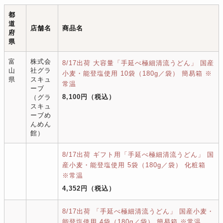
都
道
店舗名
商品名
府
県
富
株式会
8/17出荷 大容量「手延べ極細清流うどん」 国産
山
社グラ
小麦・能登塩使用 10袋（180g／袋） 簡易箱 ※
県
スキュ
常温
ーブ
8,100円
（税込）
（グラ
スキュ
ーブめ
んめん
館）
8/17出荷 ギフト用「手延べ極細清流うどん」 国
産小麦・能登塩使用 5袋（180g／袋） 化粧箱
※常温
4,352円
（税込）
8/17出荷 「手延べ極細清流うどん」 国産小麦・
能登塩使用 4袋（180g／袋） 簡易箱 ※常温