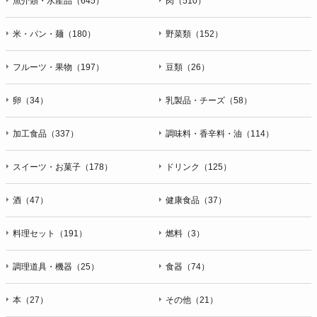
魚介類・水産品（645）
肉（510）
米・パン・麺（180）
野菜類（152）
フルーツ・果物（197）
豆類（26）
卵（34）
乳製品・チーズ（58）
加工食品（337）
調味料・香辛料・油（114）
スイーツ・お菓子（178）
ドリンク（125）
酒（47）
健康食品（37）
料理セット（191）
燃料（3）
調理道具・機器（25）
食器（74）
本（27）
その他（21）