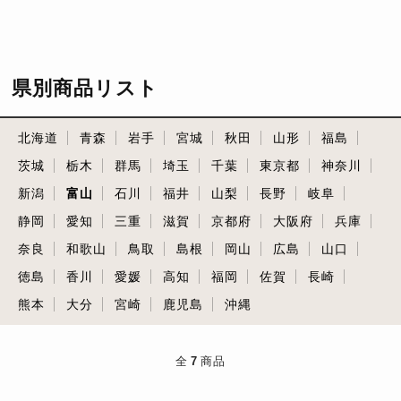
県別商品リスト
北海道
青森
岩手
宮城
秋田
山形
福島
茨城
栃木
群馬
埼玉
千葉
東京都
神奈川
新潟
富山
石川
福井
山梨
長野
岐阜
静岡
愛知
三重
滋賀
京都府
大阪府
兵庫
奈良
和歌山
鳥取
島根
岡山
広島
山口
徳島
香川
愛媛
高知
福岡
佐賀
長崎
熊本
大分
宮崎
鹿児島
沖縄
全
7
商品