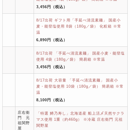
3,456円
（税込）
8/17出荷 ギフト用「手延べ清流素麺」 国産小
麦・能登塩使用 8袋（180g／袋） 化粧箱 ※常
温
6,890円
（税込）
8/17出荷 「手延べ清流素麺」 国産小麦・能登塩
使用 4袋（180g／袋） 簡易箱 ※常温
3,456円
（税込）
8/17出荷 大容量 「手延べ清流素麺」 国産小
麦・能登塩使用 10袋（180g／袋） 簡易箱 ※常
温
8,100円
（税込）
庄右衛
「特選 鱒乃寿し」北海道産 船上活〆天然サクラ
門 元
マス使用 1重（約460g） ※冷蔵 庄右衛門 元祖
祖関野
関野屋
屋