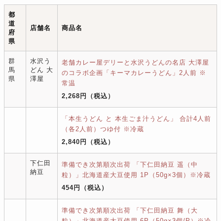
都
道
店舗名
商品名
府
県
群
水沢う
老舗カレー屋デリーと水沢うどんの名店 大澤屋
馬
どん 大
のコラボ企画「キーマカレーうどん」2人前 ※
県
澤屋
常温
2,268円
（税込）
「本生うどん と 本生ごま汁うどん」 合計4人前
（各2人前）つゆ付 ※冷蔵
2,840円
（税込）
下仁田
準備でき次第順次出荷 「下仁田納豆 遥（中
納豆
粒）」北海道産大豆使用 1P（50g×3個）※冷蔵
454円
（税込）
準備でき次第順次出荷 「下仁田納豆 舞（大
粒）」北海道産大豆使用 6P（50g×3個/P）※冷