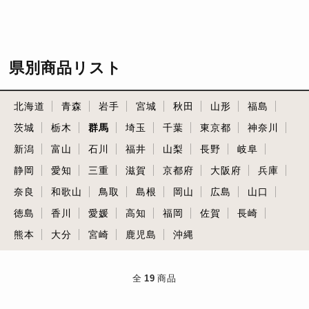
県別商品リスト
北海道
青森
岩手
宮城
秋田
山形
福島
茨城
栃木
群馬
埼玉
千葉
東京都
神奈川
新潟
富山
石川
福井
山梨
長野
岐阜
静岡
愛知
三重
滋賀
京都府
大阪府
兵庫
奈良
和歌山
鳥取
島根
岡山
広島
山口
徳島
香川
愛媛
高知
福岡
佐賀
長崎
熊本
大分
宮崎
鹿児島
沖縄
全
19
商品