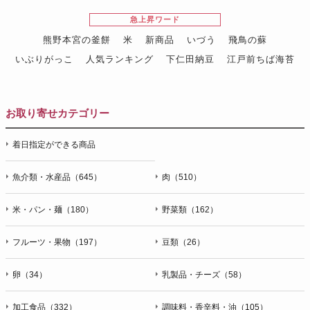
急上昇ワード
熊野本宮の釜餅
米
新商品
いづう
飛鳥の蘇
いぶりがっこ
人気ランキング
下仁田納豆
江戸前ちば海苔
スイーツ
ウニ
田舎庵の鰻
鮪
グルメギフトカタログ
名店の味
お取り寄せカテゴリー
着日指定ができる商品
魚介類・水産品（645）
肉（510）
米・パン・麺（180）
野菜類（162）
フルーツ・果物（197）
豆類（26）
卵（34）
乳製品・チーズ（58）
加工食品（332）
調味料・香辛料・油（105）