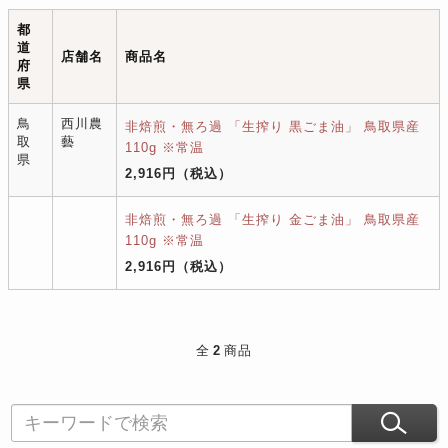
都
道
店舗名
商品名
府
県
鳥
西川農
非焙煎・無ろ過 「生搾り 黒ごま油」 鳥取県産
取
藝
110g ※常温
県
2,916円
（税込）
非焙煎・無ろ過 「生搾り 金ごま油」 鳥取県産
110g ※常温
2,916円
（税込）
全
2
商品