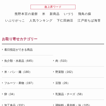
急上昇ワード
熊野本宮の釜餅
米
新商品
いづう
飛鳥の蘇
いぶりがっこ
人気ランキング
下仁田納豆
江戸前ちば海苔
スイーツ
ウニ
田舎庵の鰻
鮪
グルメギフトカタログ
名店の味
お取り寄せカテゴリー
着日指定ができる商品
魚介類・水産品（645）
肉（510）
米・パン・麺（180）
野菜類（162）
フルーツ・果物（197）
豆類（26）
卵（34）
乳製品・チーズ（58）
加工食品（332）
調味料・香辛料・油（105）