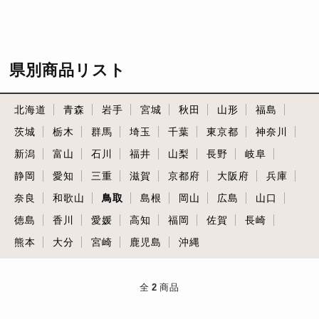
県別商品リスト
北海道
青森
岩手
宮城
秋田
山形
福島
茨城
栃木
群馬
埼玉
千葉
東京都
神奈川
新潟
富山
石川
福井
山梨
長野
岐阜
静岡
愛知
三重
滋賀
京都府
大阪府
兵庫
奈良
和歌山
鳥取
島根
岡山
広島
山口
徳島
香川
愛媛
高知
福岡
佐賀
長崎
熊本
大分
宮崎
鹿児島
沖縄
全
2
商品