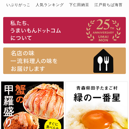
いぶりがっこ
人気ランキング
下仁田納豆
江戸前ちば海苔
スイーツ
ウニ
田舎庵の鰻
鮪
グルメギフトカタログ
名店の味