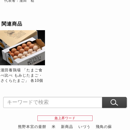
代表者：瀧田 稔
関連商品
瀧田養鶏場 「たまご食
べ比べ もみじたまご・
さくらたまご」 各10個
入り（内割れ保障4個）
籾殻入り ※常温
急上昇ワード
熊野本宮の釜餅
米
新商品
いづう
飛鳥の蘇