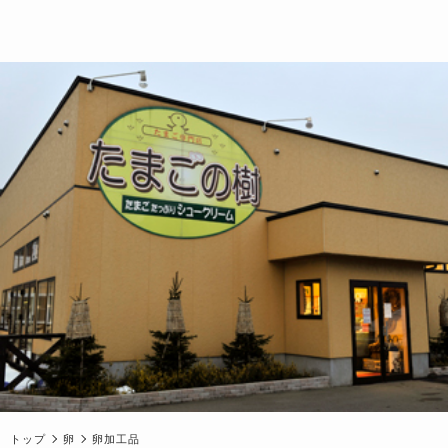
トップ
卵
卵加工品