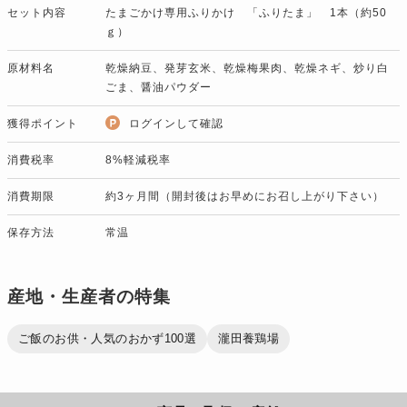
セット内容
たまごかけ専用ふりかけ 「ふりたま」 1本（約50
ｇ）
原材料名
乾燥納豆、発芽玄米、乾燥梅果肉、乾燥ネギ、炒り白
ごま、醤油パウダー
獲得ポイント
ログインして確認
消費税率
8%軽減税率
消費期限
約3ヶ月間（開封後はお早めにお召し上がり下さい）
保存方法
常温
産地・生産者の特集
ご飯のお供・人気のおかず100選
瀧田養鶏場