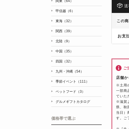
関東（64）
送
甲信越（6）
この商
東海（32）
関西（39）
お支
北陸（9）
中国（35）
四国（32）
ご
九州・沖縄（54）
店舗か
季節イベント（111）
※土用
一部商
ペットフード（3）
ていた
※滋賀
グルメギフトカタログ
県、秋
当日）
す。ご
価格帯で選ぶ
※『生