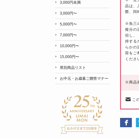
3,000円未満
品は、
際、同
3,000円〜
※魚三
5,000円〜
複分の
7,000円〜
但し、
持する
10,000円〜
らかの
荷をご
15,000円〜
くださ
県別商品リスト
お中元・お歳暮ご贈答マナー
※
商品
こ