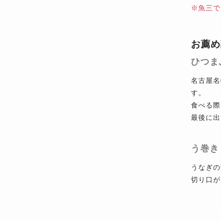
※魚三で
お薦め
ひつま
名古屋名
す。
食べる際
最後に出
う巻き
うなぎの
切り口が