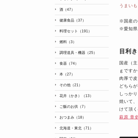
うまいも
酒（47）
健康食品（37）
※
国産の
※愛知県
料理セット（191）
燃料（3）
目利き
調理道具・機器（25）
国産（主
食器（74）
ｇですか
本（27）
肉厚で皮
その他（21）
どちらが
しっかり
花卉（かき）（13）
焼いて、
ご飯のお供（7）
けて頂く
萩原 章
おつまみ（18）
北海道・東北（71）