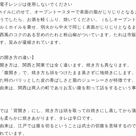
電子レンジは使用しないでください
ホイルにのせて、オーブントースターで表面の脂がじりじりとなる
うでしたら、お酒を軽くふり、焼いてください。（もしオーブン
ルミホイルを乗せ、弱火から中火で同じく表面がじりじりとなる
西風のコクのある甘めのたれと粉山椒がついています。たれは市
す。旨みが凝縮されています。
の開き方の違い】
開き方は、関西と関東では全く違います。焼き方も異なります。
「腹開き」で、焼き方も頭をつけたまま蒸さずに地焼きにします
た時のパリッとした皮の香ばしさと脂のジューシーさが特徴です
由来は、関西は商人の町でありお互い腹を割って話をするという
では「背開き」にし、焼き方は頭を取って白焼きにし蒸してから
も柔らかに焼きあがります。タレは辛口です。
由来は、江戸では腹を切るということは武士の切腹を意味するの
れています。