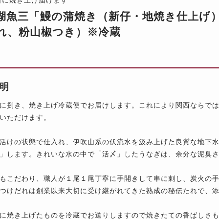
湖魚三「鰻の蒲焼き（新仔・地焼き仕上げ）」 
れ、粉山椒つき）※冷蔵
明
に捌き、焼き上げ冷蔵便でお届けします。これにより関西ならで
いただけます。
活けの状態で仕入れ、伊吹山系の伏流水を汲み上げた良質な地下
」します。きれいな水の中で「活〆」したうなぎは、余分な泥臭
もこだわり、職人が１尾１尾丁寧に手開きして串に刺し、炭火の
つけだれは創業以来大切に受け継がれてきた熟成の秘伝たれで、
に焼き上げたものを冷蔵
でお送りしますので焼きたての香ばしさ