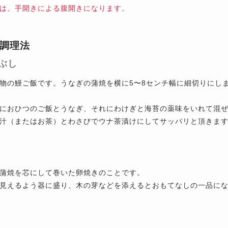
は、手開きによる腹開きになります。
調理法
ぶし
物の鰻ご飯です。うなぎの蒲焼を横に5〜8センチ幅に細切りにし
におひつのご飯とうなぎ、それにわけぎと海苔の薬味をいれて混
汁（またはお茶）とわさびでウナ茶漬けにしてサッパリと頂きま
蒲焼を芯にして巻いた卵焼きのことです。
見えるよう器に盛り、木の芽などを添えるとおもてなしの一品に