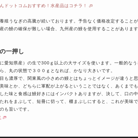
んドットコムおすすめ！水産品はコチラ！
養殖うなぎの高騰が続いております。予告なく価格改定すること
産の鰻の確保が難しい場合、九州産の鰻を使用することがありま
の一押し
に愛知県産）の生で300ｇ以上の大サイズを使います。一般的な
ら、丸の状態で３００ｇとなれば、かなり大きいです。
目も濃厚で、関東風の小さめの鰻とはちょっとイメージが違うと
美味とか、どちらに軍配が上がるということではなく、あくまで
した味と食感は鰻好きにはインパクトありますが、決して、口の
たれをまぶして、短冊に切って、櫃まぶしにすると、これが美味
のも旨いです。
史