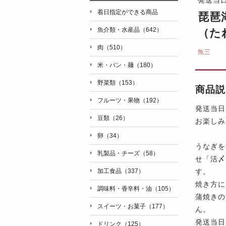
着日指定ができる商品
琵琶
魚介類・水産品（642）
（た
肉（510）
魚三
米・パン・麺（180）
野菜類（153）
商品説
フルーツ・果物（192）
発送当日
豆類（26）
お楽しみ
卵（34）
うなぎを
乳製品・チーズ（58）
せ「活〆
す。
加工食品（337）
焼き方に
調味料・香辛料・油（105）
蒲焼きの
スイーツ・お菓子（177）
ん。
発送当日
ドリンク（125）