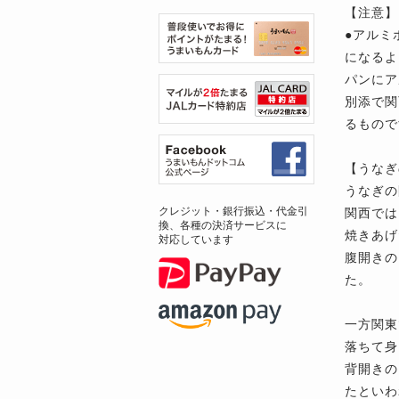
【注意】
●アルミ
になるよ
パンにア
別添で関
るもので
【うなぎ
うなぎの
クレジット・銀行振込・代金引
関西
では
換、各種の決済サービスに
焼きあげ
対応しています
腹開きの
た。
一方
関東
落ちて身
背開きの
たといわ