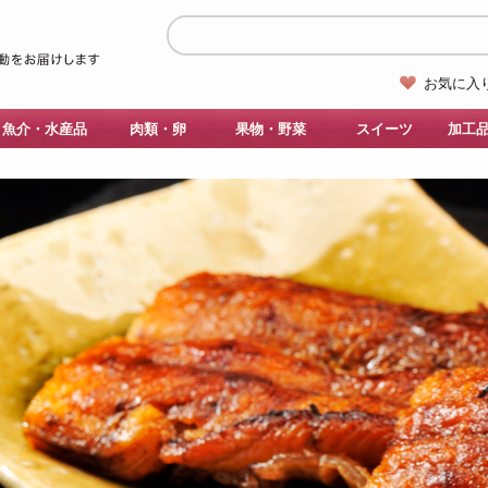
お気に入
魚介・水産品
肉類・卵
果物・野菜
スイーツ
加工