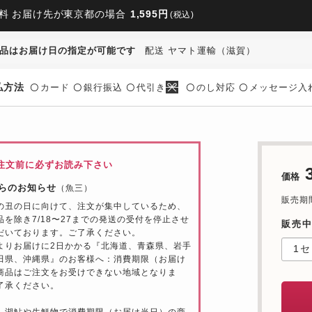
料 お届け先が東京都の場合
1,595円
(税込)
品はお届け日の指定が可能です
配送 ヤマト運輸（滋賀）
払方法
カード
銀行振込
代引き
のし対応
メッセージ入
〇
〇
〇
〇
〇
注文前に必ずお読み下さい
価格
らのお知らせ
（魚三）
販売期間：
の丑の日に向けて、注文が集中しているため、
品を除き7/18〜27までの発送の受付を停止させ
販売
だいております。ご了承ください。
よりお届けに2日かかる『北海道、青森県、岩手
田県、沖縄県』のお客様へ：消費期限（お届け
商品はご注文をお受けできない地域となりま
了承ください。
』湖鮎や生鮮物で消費期限（お届け当日）の商