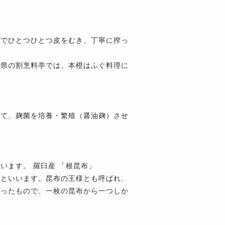
業でひとつひとつ皮をむき、丁寧に搾っ
口県の割烹料亭では、本橙はふぐ料理に
けて、麹菌を培養・繁殖（醤油麹）させ
ています。
羅臼産 「根昆布」
布といいます。昆布の王様とも呼ばれ、
切ったもので、一枚の昆布から一つしか