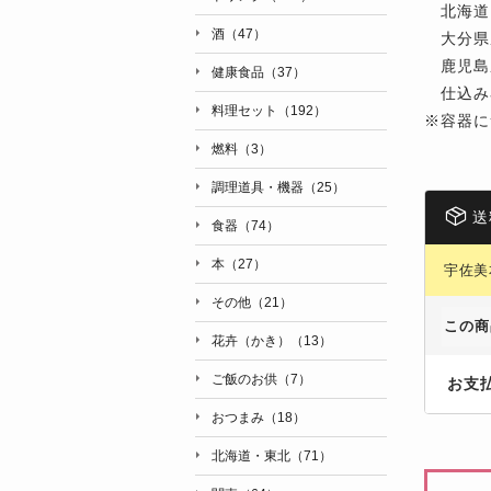
北海道 
酒（47）
大分県産
鹿児島県
健康食品（37）
仕込み容
料理セット（192）
※
容器に
燃料（3）
調理道具・機器（25）
送
食器（74）
本（27）
宇佐美
その他（21）
この商
花卉（かき）（13）
ご飯のお供（7）
お支
おつまみ（18）
北海道・東北（71）