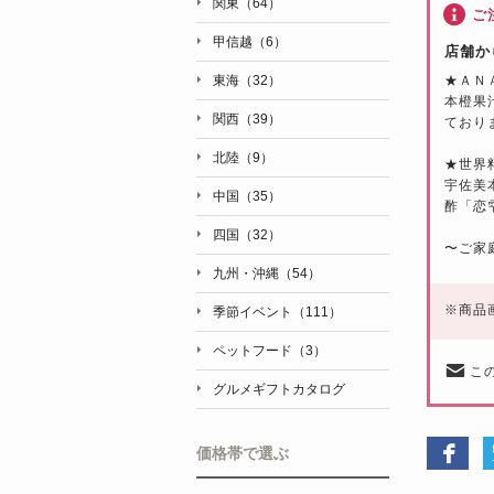
関東（64）
ご
甲信越（6）
店舗か
★ＡＮ
東海（32）
本橙果
関西（39）
ており
北陸（9）
★世界料
宇佐美
中国（35）
酢「恋
四国（32）
〜ご家
九州・沖縄（54）
※
商品
季節イベント（111）
ペットフード（3）
こ
グルメギフトカタログ
価格帯で選ぶ