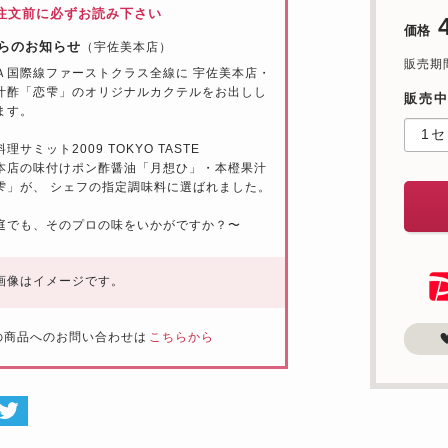
注文前に必ずお読み下さい
価格
らのお知らせ
（宇佐美本店）
販売期間：
Ａ国際線ファーストクラス全線に 宇佐美本店・
汁酢「恋雫」のオリジナルカクテルをお出しし
販売
ます。
理サミット2009 TOKYO TASTE
本店の味付けポン酢醤油「月想ひ」・本橙果汁
雫」が、 シェフの指定調味料に選ばれました。
庭でも、そのプロの味をいかがですか？〜
画像はイメージです。
の商品へのお問い合わせは
こちらから