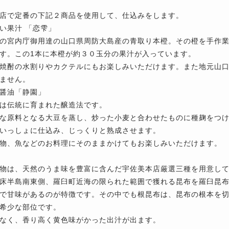
店で定番の下記２商品を使用して、仕込みをします。
い果汁 「恋雫」
の宮内庁御用達の山口県周防大島産の青取り本橙。その橙を手作
す。この1本に本橙が約３０玉分の果汁が入っています。
焼酎の水割りやカクテルにもお楽しみいただけます。また地元山
ません。
醤油「静園」
は伝統に育まれた醸造法です。
な原料となる大豆を蒸し、炒った小麦と合わせたものに種麹をつ
いっしょに仕込み、じっくりと熟成させます。
物、魚などのお料理にそのままかけてもお楽しみいただけます。
物は、天然のうま味を豊富に含んだ宇佐美本店厳選三種を用意し
床半島南東側、羅臼町近海の限られた範囲で獲れる昆布を羅臼昆
で甘味があるのが特徴です。その中でも根昆布は、昆布の根本を
希少な部位です。
なく、香り高く黄色味がかった出汁が出ます。