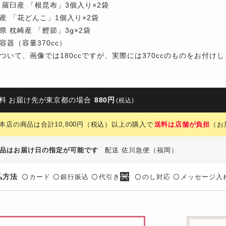
羅臼産 「根昆布」3個入り×2袋
 「花どんこ」1個入り×2袋
 枕崎産 「鰹節」3g×2袋
器（容量370cc）
ついて、画像では180ccですが、実際には370ccのものをお付け
料 お届け先が東京都の場合
880円
(税込)
本店の商品は合計10,800円（税込）以上の購入で
送料は店舗が負担
（お
品はお届け日の指定が可能です
配送 佐川急便（福岡）
払方法
カード
銀行振込
代引き
のし対応
メッセージ入
〇
〇
〇
〇
〇