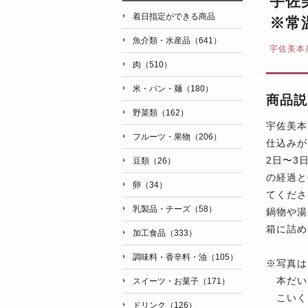
宇佐
着日指定ができる商品
※常
魚介類・水産品（641）
宇佐美本
肉（510）
米・パン・麺（180）
商品説
野菜類（162）
宇佐美本
フルーツ・果物（206）
仕込みが
2日〜3
豆類（26）
の経過と
卵（34）
てくださ
乳製品・チーズ（58）
鍋物や湯
箱に詰め
加工食品（333）
調味料・香辛料・油（105）
※
写真は
本だいだ
スイーツ・お菓子（171）
こいくち
ドリンク（126）