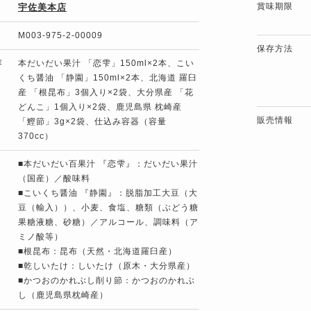
賞味期限
宇佐美本店
M003-975-2-00009
保存方法
容
本だいだい果汁 「恋雫」150ml×2本、こい
くち醤油 「静園」150ml×2本、北海道 羅臼
産 「根昆布」3個入り×2袋、大分県産 「花
どんこ」1個入り×2袋、鹿児島県 枕崎産
販売情報
「鰹節」3g×2袋、仕込み容器（容量
370cc）
■本だいだい百果汁 『恋雫』：だいだい果汁
（国産）／酸味料
■こいくち醤油 『静園』：脱脂加工大豆（大
豆（輸入））、小麦、食塩、糖類（ぶどう糖
果糖液糖、砂糖）／アルコール、調味料（ア
ミノ酸等）
■根昆布：昆布（天然・北海道羅臼産）
■乾しいたけ：しいたけ（原木・大分県産）
■かつおのかれぶし削り節：かつおのかれぶ
し（鹿児島県枕崎産）