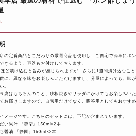
美本店 厳選の材料で仕込む 「ポン酢しょう
温
店
明
店の定番商品とこだわりの厳選商品を使用し、ご自宅で簡単にポ
できるよう、容器もお付けしております。
日ほど漬け込むと旨みが感じられますが、さらに1週間漬け込むこ
供に、異なる味をお楽しみいただけますし、分量によっても、味
い。
豆腐はもちろんのこと、鉄板焼きやサラダにかけてもお楽しみい
てお届けしますので、自宅用だけでなく、贈答用としてもおすす
イメージです。こちらのセットには、下記が含まれています。
い果汁 『恋雫』150ml×2本
醤油 『静園』150ml×2本