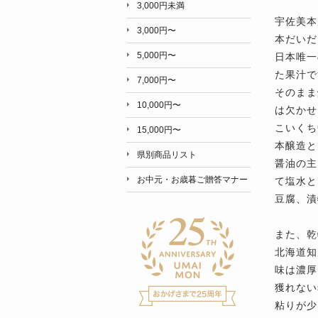
3,000円未満
宇佐美本
3,000円〜
本だいだ
5,000円〜
日本唯一
た果汁で
7,000円〜
そのまま
10,000円〜
は欠かせ
こいくち
15,000円〜
本醸造と
県別商品リスト
醤油の主
お中元・お歳暮ご贈答マナー
て塩水と
豆腐、漬
また、乾
北海道知
味は濃厚
獲れない
粘りが少