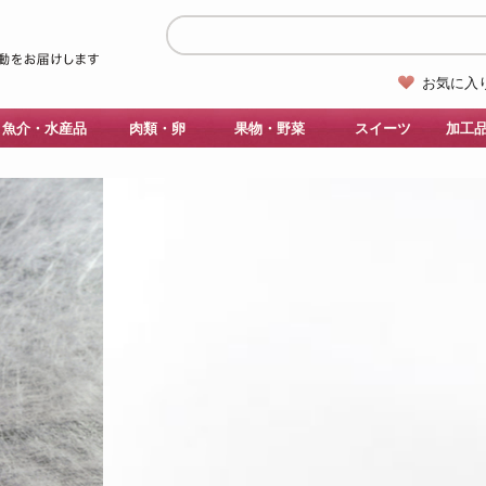
お気に入
魚介・水産品
肉類・卵
果物・野菜
スイーツ
加工