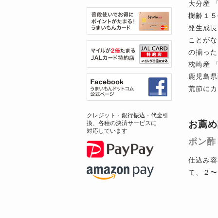
大分産 
樹齢１５
発生成長
ことがな
の揃った
枕崎産 
鹿児島県
荒節にカ
クレジット・銀行振込・代金引
お薦め
換、各種の決済サービスに
対応しています
ポン酢
仕込み容
て、２〜