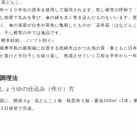
「花どんこ」
年〜２０年生の原木を使用して栽培されます。乾し椎茸の呼称で
し肉厚で丸みを帯び、傘の縁を太く巻き込んだものをいいます。
く、傘の表面が白色や茶色に亀裂したものが「花冬菇（はなどん
、干し椎茸の中では逸品です。
「鰹本枯節」（ソフト削り）
薩摩半島の最南端に位置する枕崎市はかつお漁の質・量ともに日
ビ着けと天日干しを繰り返し、熟成させていく工程を半年から一
調理法
しょうゆの仕込み（作り）方
器に、鰹節３g・花どんこ１個・根昆布３個・醤油150ml（1本）果
３日保管で完成。